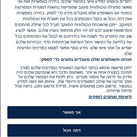
ייחודיים וניגשים למידע אישי במכשיר שלכם. בחירה באפשרות זאת אני
מאשר מפעילה טכנולוגיות מעקב שמסייעות בהשגת המטרות המפורטות
בסעיף 'אנו והשותפים שלנו מעבדים מידע כדי לספק. בחירה באפשרות
זאת דחה הכול או ביטול הסכמתכם בכל עת תשבית את טכנולוגיות
המעקב. ייתכן שהשבתת טכנולוגיות המעקב תוביל לכך שחלק מהתכנים
והפרסומות שיוצגו לכם לא יהיו חלק מחחומי העניין שלכם. אפשר להציג
שוב את התפריט כדי לשנות את בחירתכם או לבטל את הסכמתכם בכל
עת בלחיצה על הקישור ניהול העדפות שבתחתית הדף. הבחירות שלכם
ישפיעו על אתר אישי שלנו. מידע נוסף אפשר למצוא במדיניות הפרטיות
שלנו.
אנחנו והשותפים שלנו מעבדים נתונים כדי לספק:
ייתכן שייעשה שימוש בנתוני המיקום הגאוגרפי המדויקים שלכם לצורך
תמיכה במטרה אחת או יותר. משמעות הדבר היא שהמיקום שלכם יהיה
מדויק עד לרמה של מספר מטרים.. ניתן לזהות את המכשיר שלכם על
סמך סריקה של שילוב המאפיינים הייחודי שלו.. אחסון ו/או גישה למידע
במכשיר. פרסום ותוכן מותאמים אישית, מדידת פרסום ותוכן, ניתוח קהל
ופיתוח שירותים .
(רשימת שותפים (ספקים
אני מאשר
דחה הכול