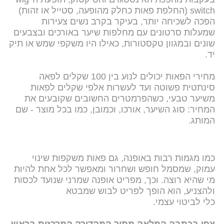
switch (החלפת פאות כחלק מהופעה, סטייל או זהות)
הפכה לשכיחה יותר, בעיקר בקרב נשים צעירות
שמעלות סרטונים עם מחלפות שיער באורכים ובצבעים
שונים ובמגוון טקסטורות, כאילו היו משקפי שמש או תיק
יד.
מחירי הפאות יכולים לנוע בין 100 שקלים לפאה
סינתטית פשוטה ועד לעשרות אלפי שקלים לפאות
משיער טבעי, כשהפרמטרים החשובים שקובעים את
המחיר: סוג השיער, אורכו, וכמובן, כמו בכל מוצר - שם
המותג.
כמו מגמות רבות באופנה, גם פאות משקפות שינוי
עמוק, שמסמל חופש ושחרור ומאפשר לכל אחת להיות
מי שהיא רוצה. וכך, מפריט אופנה שמרני שנועד לכסות
ולהצניע, הוא הופך לפריט לבוש שמבטא
כלי לביטוי עצמי.
צפו בכתבה המלאה מתוך המהדורה המרכזית בראש