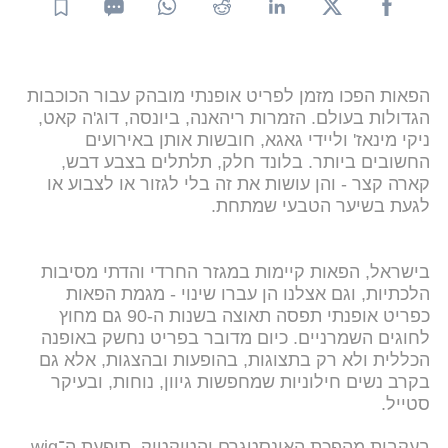
הפאות הפכו מזמן לפריט אופנתי מובהק עבור הכוכבות
הגדולות בעולם. הזמרות ריהאנה, ביונסה, דוג'ה קאט,
ניקי מינאז' וליידי גאגא, חובשות אותן באירועים
החשובים ביותר. בלונד חלק, תלתלים בצבע דבש,
קארה קצר - והן עושות את זה בלי לגזור או לצבוע או
לגעת בשיער הטבעי שמתחת.
בישראל, הפאות קיימות במגזר החרדי והדתי מסיבות
הלכתיות, וגם אצלנו הן עברו שינוי - מגמת הפאות
כפריט אופנתי תפסה תאוצה בשנות ה-90 גם מחוץ
לחוגים השמרניים. כיום מדובר בפריט נחשק באופנה
הכללית ולא רק בתצוגות, בהופעות ובהצגות, אלא גם
בקרב נשים חילוניות שמחפשות גיוון, נוחות, ובעיקר
סטייל.
בעקבות מהפכת האינסטגרם והטיקטוק, תופעת ה־wig