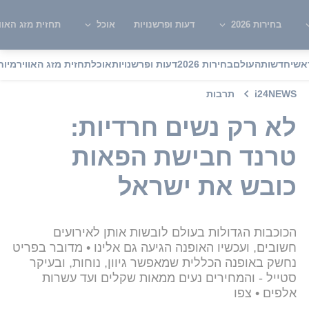
בחירות 2026
דעות ופרשנויות
אוכל
תחזית מזג האוו
אשי
חדשות
העולם
בחירות 2026
דעות ופרשנויות
אוכל
תחזית מזג האוויר
מיוח
i24NEWS
תרבות
לא רק נשים חרדיות:
טרנד חבישת הפאות
כובש את ישראל
הכוכבות הגדולות בעולם לובשות אותן לאירועים
חשובים, ועכשיו האופנה הגיעה גם אלינו • מדובר בפריט
נחשק באופנה הכללית שמאפשר גיוון, נוחות, ובעיקר
סטייל - והמחירים נעים ממאות שקלים ועד עשרות
אלפים • צפו