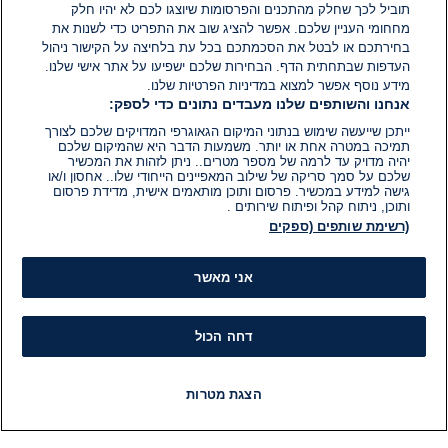
תוביל לכך שחלק מהתכנים והפרסומות שיוצגו לכם לא יהיו חלק
מחחומי העניין שלכם. אפשר להציג שוב את התפריט כדי לשנות את
בחירתכם או לבטל את הסכמתכם בכל עת בלחיצה על הקישור ניהול
העדפות שבתחתית הדף. הבחירות שלכם ישפיעו על אתר אישי שלנו.
מידע נוסף אפשר למצוא במדיניות הפרטיות שלנו.
אנחנו והשותפים שלנו מעבדים נתונים כדי לספק:
ייתכן שייעשה שימוש בנתוני המיקום הגאוגרפי המדויקים שלכם לצורך
תמיכה במטרה אחת או יותר. משמעות הדבר היא שהמיקום שלכם
יהיה מדויק עד לרמה של מספר מטרים.. ניתן לזהות את המכשיר
שלכם על סמך סריקה של שילוב המאפיינים הייחודי שלו.. אחסון ו/או
גישה למידע במכשיר. פרסום ותוכן מותאמים אישית, מדידת פרסום
ותוכן, ניתוח קהל ופיתוח שירותים .
(רשימת שותפים (ספקים
אני מאשר
דחה הכול
הצגת מטרות
חדשות
פיד חדשות
LIVE
רדיו
תוכניות