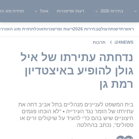
בחירות 2026
דעות ופרשנויות
אוכל
תחזית מזג האו
ראשי
חדשות
העולם
בחירות 2026
דעות ופרשנויות
אוכל
תחזית מזג האוויר
מ
i24NEWS
תרבות
נדחתה עתירתו של איל
גולן להופיע באיצטדיון
רמת גן
בית המשפט לעניינים מנהליים בתל אביב דחה את
עתירתו של הזמר נגד העירייה • "לא הוכחו פגמים
חיצוניים שיש בהם כדי להעיד על שיקולים זרים או
פסולים", נכתב בהחלטה