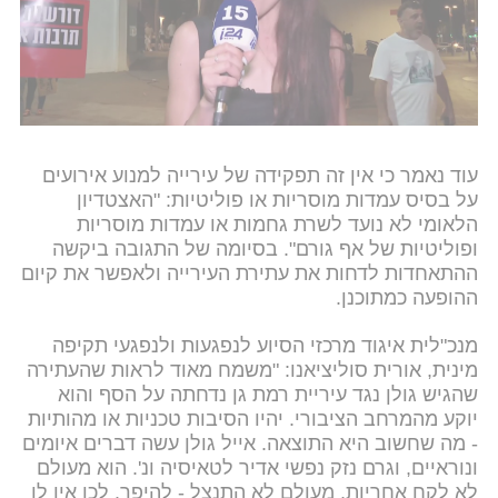
לבטלו. לטענת ההתאחדות, כל האישורים הנדרשים
התקבלו כחוק, וביטול ההופעה נעשה ממניעים זרים
בשל זהותו של גולן: "נדמה כי מטרת העירייה היא יצירת
קמפיין תקשורתי ולא פעולה עניינית", נכתב בתגובה.
עוד נאמר כי אין זה תפקידה של עירייה למנוע אירועים
על בסיס עמדות מוסריות או פוליטיות: "האצטדיון
הלאומי לא נועד לשרת גחמות או עמדות מוסריות
ופוליטיות של אף גורם". בסיומה של התגובה ביקשה
ההתאחדות לדחות את עתירת העירייה ולאפשר את קיום
ההופעה כמתוכנן.
מנכ"לית איגוד מרכזי הסיוע לנפגעות ולנפגעי תקיפה
מינית, אורית סוליציאנו: "משמח מאוד לראות שהעתירה
שהגיש גולן נגד עיריית רמת גן נדחתה על הסף והוא
יוקע מהמרחב הציבורי. יהיו הסיבות טכניות או מהותיות
- מה שחשוב היא התוצאה. אייל גולן עשה דברים איומים
ונוראיים, וגרם נזק נפשי אדיר לטאיסיה ונ'. הוא מעולם
לא לקח אחריות, מעולם לא התנצל - להיפך. לכן אין לו