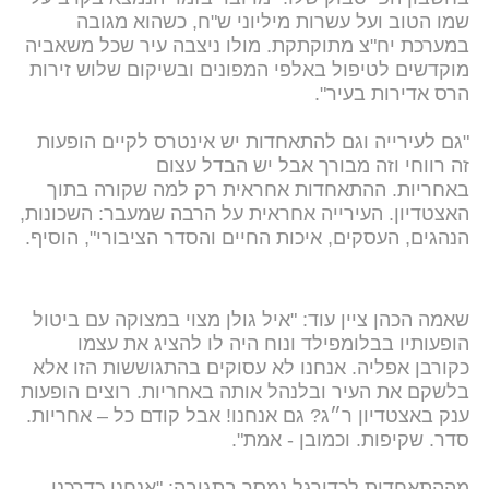
שמו הטוב ועל עשרות מיליוני ש"ח, כשהוא מגובה
במערכת יח"צ מתוקתקת. מולו ניצבה עיר שכל משאביה
מוקדשים לטיפול באלפי המפונים ובשיקום שלוש זירות
הרס אדירות בעיר".
"גם לעירייה וגם להתאחדות יש אינטרס לקיים הופעות
זה רווחי וזה מבורך אבל יש הבדל עצום
באחריות. ההתאחדות אחראית רק למה שקורה בתוך
האצטדיון. העירייה אחראית על הרבה שמעבר: השכונות,
הנהגים, העסקים, איכות החיים והסדר הציבורי", הוסיף.
שאמה הכהן ציין עוד: "איל גולן מצוי במצוקה עם ביטול
הופעותיו בבלומפילד ונוח היה לו להציג את עצמו
כקורבן אפליה. אנחנו לא עסוקים בהתגוששות הזו אלא
בלשקם את העיר ובלנהל אותה באחריות. רוצים הופעות
ענק באצטדיון ר״ג? גם אנחנו! אבל קודם כל – אחריות.
סדר. שקיפות. וכמובן - אמת".
מההתאחדות לכדורגל נמסר בתגובה: "אנחנו כדרכנו