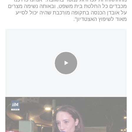
מכבדים כל החלטת בית משפט, ובאותה נשימה מצרים
על אובדן הכנסה בתקופה מורכבת שהיה יכול לסייע
מאוד לשיפוץ האצטדיון".
ההופעה - והמחאה: טאיסיה זמולוצקי ל-i24NEWS בהפגנה מחוץ
להופעתו של איל גולן - "מזועזעת ברמה הכי קשה"
כזכור, ההתאחדות לכדורגל הגישה בשבוע שעבר
תגובה
תקיפה לבית המשפט
, ובה תקפה את עיריית רמת גן
בדרישה לאפשר את קיום המופע - לאחר שזו ביקשה