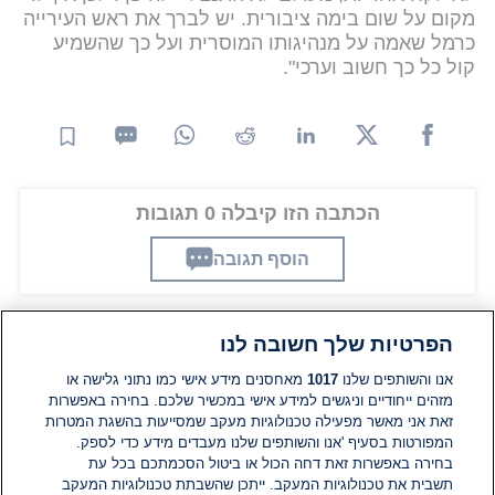
מקום על שום בימה ציבורית. יש לברך את ראש העירייה
כרמל שאמה על מנהיגותו המוסרית ועל כך שהשמיע
קול כל כך חשוב וערכי".
הכתבה הזו קיבלה 0 תגובות
הוסף תגובה
הפרטיות שלך חשובה לנו
תגובות
אנו והשותפים שלנו
1017
מאחסנים מידע אישי כמו נתוני גלישה או
מזהים ייחודיים וניגשים למידע אישי במכשיר שלכם. בחירה באפשרות
אין עדיין תגובות. היה הראשון להגיב
זאת אני מאשר מפעילה טכנולוגיות מעקב שמסייעות בהשגת המטרות
המפורטות בסעיף 'אנו והשותפים שלנו מעבדים מידע כדי לספק.
בחירה באפשרות זאת דחה הכול או ביטול הסכמתכם בכל עת
הוסף תגובה
תשבית את טכנולוגיות המעקב. ייתכן שהשבתת טכנולוגיות המעקב