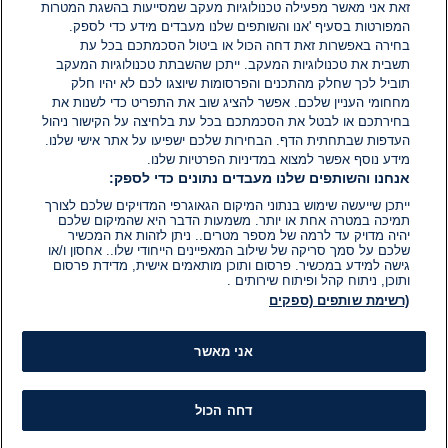
אין עדיין תגובות. היה הראשון להגיב
זאת אני מאשר מפעילה טכנולוגיות מעקב שמסייעות בהשגת המטרות
המפורטות בסעיף 'אנו והשותפים שלנו מעבדים מידע כדי לספק.
בחירה באפשרות זאת דחה הכול או ביטול הסכמתכם בכל עת
הוסף תגובה
תשבית את טכנולוגיות המעקב. ייתכן שהשבתת טכנולוגיות המעקב
תוביל לכך שחלק מהתכנים והפרסומות שיוצגו לכם לא יהיו חלק
מחחומי העניין שלכם. אפשר להציג שוב את התפריט כדי לשנות את
בחירתכם או לבטל את הסכמתכם בכל עת בלחיצה על הקישור ניהול
העדפות שבתחתית הדף. הבחירות שלכם ישפיעו על אתר אישי שלנו.
מידע נוסף אפשר למצוא במדיניות הפרטיות שלנו.
אנחנו והשותפים שלנו מעבדים נתונים כדי לספק:
ייתכן שייעשה שימוש בנתוני המיקום הגאוגרפי המדויקים שלכם לצורך
תמיכה במטרה אחת או יותר. משמעות הדבר היא שהמיקום שלכם
יהיה מדויק עד לרמה של מספר מטרים.. ניתן לזהות את המכשיר
שלכם על סמך סריקה של שילוב המאפיינים הייחודי שלו.. אחסון ו/או
גישה למידע במכשיר. פרסום ותוכן מותאמים אישית, מדידת פרסום
ותוכן, ניתוח קהל ופיתוח שירותים .
(רשימת שותפים (ספקים
אני מאשר
דחה הכול