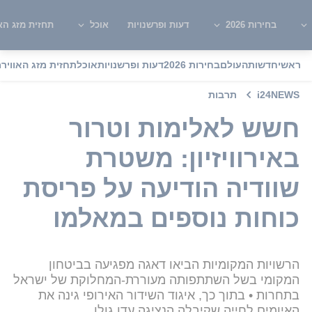
בחירות 2026
דעות ופרשנויות
אוכל
תחזית מזג האו
ראשי
חדשות
העולם
בחירות 2026
דעות ופרשנויות
אוכל
תחזית מזג האוויר
מ
i24NEWS
תרבות
חשש לאלימות וטרור
באירוויזיון: משטרת
שוודיה הודיעה על פריסת
כוחות נוספים במאלמו
הרשויות המקומיות הביאו דאגה מפגיעה בביטחון
המקומי בשל השתתפותה מעוררת-המחלוקת של ישראל
בתחרות • בתוך כך, איגוד השידור האירופי גינה את
האיומים לחייה שקיבלה הנציגה עדן גולן