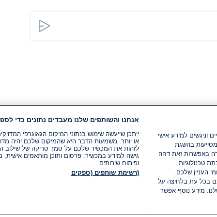
אנחנו והשותפים שלנו מעבדים נתונים כדי לספק
ייתכן שייעשה שימוש בנתוני המיקום הגאוגרפי המדוי
ים וניגשים למידע אישי
או יותר. משמעות הדבר היא שהמיקום שלכם יהיה מדוי
מסייעות בהשגת
לזהות את המכשיר שלכם על סמך סריקה של שילוב המאפי
רה באפשרות זאת דחה
גישה למידע במכשיר. פרסום ותוכן מותאמים אישית, מד
ת טכנולוגיות
ופיתוח שירותים .
י העניין שלכם.
(רשימת שותפים (ספקים
ם בכל עת בלחיצה על
נו. מידע נוסף אפשר
LIVE