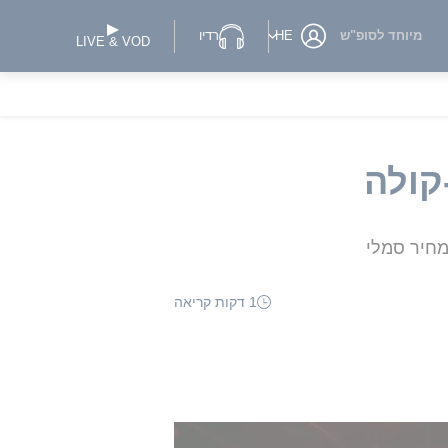
מיוחד לסופ"ש
HE
רדיו
LIVE & VOD
קולה
מחיר סמלי
1 דקות קריאה