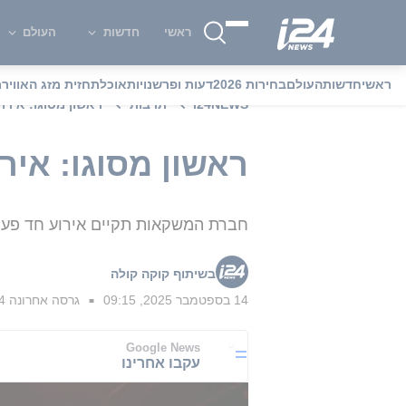
ראשי
חדשות
העולם
ראשי
חדשות
העולם
בחירות 2026
דעות ופרשנויות
אוכל
תחזית מזג האוויר
מ
i24NEWS
תרבות
ראשון מסוגו: אירו
ראשון מסוגו: איר
חברת המשקאות תקיים אירוע חד פעמי
בשיתוף קוקה קולה
14 בספטמבר 2025, 09:15
גרסה אחרונה
14 בספטמב
■
Google News
עקבו אחרינו