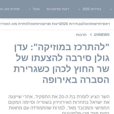
בחירות 2026
דעות ופרשנויות
אוכל
תחזית מזג האו
ראשי
חדשות
העולם
בחירות 2026
דעות ופרשנויות
אוכל
תחזית מזג האוויר
מ
i24NEWS
תרבות
"להתרכז במוזיקה": עדן
גולן סירבה להצעתו של
שר החוץ לכהן כשגרירת
הסברה באירופה
השר הציע לזמרת בת ה-20 את התפקיד, אחרי שייצגה
את ישראל בתחרות האירוויזיון בשוודיה וסיימה המקום
החמישי והמכובד מאד, למרות שהתמודדה עם מחאות
רמות מצד פרו-פלסטינים