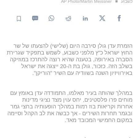
כשבוע
AP Photo/Martin Meissner
הזמרת עדן גולן סירבה היום (שלישי) להצעתו של שר
החוץ ישראל כ"ץ מלפני כשבוע, לשמש בתפקיד שגרירת
הסברה באירופה, בטענה שהיא רוצה להתרכז במוזיקה
בשלב הזה. כזכור, גולן בת ה-20 ייצגה את ישראל
באירוויזיון השנה בשוודיה עם השיר "הוריקן".
במהלך שהותה בעיר מאלמו, התמודדה עדן באומץ עם
מוחים פרו פלסטינים, יחס עוין מצד נציגי מדינות
אחרות וקריאות בוז רמות במהלך הופעותיה בחצי גמר
ובגמר תחרות השירים - אך כבשה את לב הקהל וסיימה
במקום החמישי המכובד מאד.