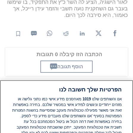
לאור הישגיה, הציע לה השר כ"ץ את התפקיד, בו שימשו
בעבר גם השחקנית נועה תשבי והזמר עידן רייכל, אך
כאמור, היא סירבה לכך היום.
הכתבה הזו קיבלה 0 תגובות
הוסף תגובה
הפרטיות שלך חשובה לנו
תגובות
אנו והשותפים שלנו
1019
מאחסנים מידע אישי כמו נתוני גלישה או
מזהים ייחודיים וניגשים למידע אישי במכשיר שלכם. בחירה באפשרות
אין עדיין תגובות. היה הראשון להגיב
זאת אני מאשר מפעילה טכנולוגיות מעקב שמסייעות בהשגת המטרות
המפורטות בסעיף 'אנו והשותפים שלנו מעבדים מידע כדי לספק.
בחירה באפשרות זאת דחה הכול או ביטול הסכמתכם בכל עת
הוסף תגובה
תשבית את טכנולוגיות המעקב. ייתכן שהשבתת טכנולוגיות המעקב
תוביל לכך שחלק מהתכנים והפרסומות שיוצגו לכם לא יהיו חלק