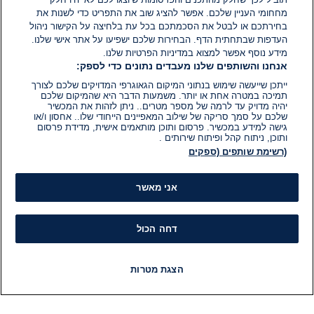
מחחומי העניין שלכם. אפשר להציג שוב את התפריט כדי לשנות את
בחירתכם או לבטל את הסכמתכם בכל עת בלחיצה על הקישור ניהול
העדפות שבתחתית הדף. הבחירות שלכם ישפיעו על אתר אישי שלנו.
מידע נוסף אפשר למצוא במדיניות הפרטיות שלנו.
אנחנו והשותפים שלנו מעבדים נתונים כדי לספק:
ייתכן שייעשה שימוש בנתוני המיקום הגאוגרפי המדויקים שלכם לצורך
תמיכה במטרה אחת או יותר. משמעות הדבר היא שהמיקום שלכם
יהיה מדויק עד לרמה של מספר מטרים.. ניתן לזהות את המכשיר
שלכם על סמך סריקה של שילוב המאפיינים הייחודי שלו.. אחסון ו/או
גישה למידע במכשיר. פרסום ותוכן מותאמים אישית, מדידת פרסום
ותוכן, ניתוח קהל ופיתוח שירותים .
(רשימת שותפים (ספקים
אני מאשר
דחה הכול
הצגת מטרות
חדשות
פיד חדשות
LIVE
רדיו
תוכניות