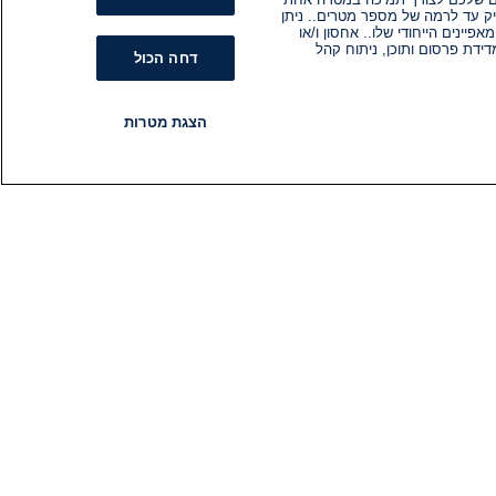
ק עד לרמה של מספר מטרים.. ניתן
ינים הייחודי שלו.. אחסון ו/או
ידת פרסום ותוכן, ניתוח קהל
דחה הכול
הצגת מטרות
רדיו
תוכניות
עקבו אחרינו
הירשם לניוזלטר