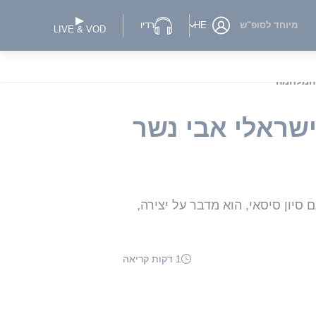
מיוחד לסופ"ש
HE
רדיו
LIVE & VOD
ישראלי אבי נשר
ם כמו "הלהקה" ו"דיזנגוף 99" • בשיחה צפופה עם סיון סיסאי, הוא מדבר על יצירה,
1 דקות קריאה