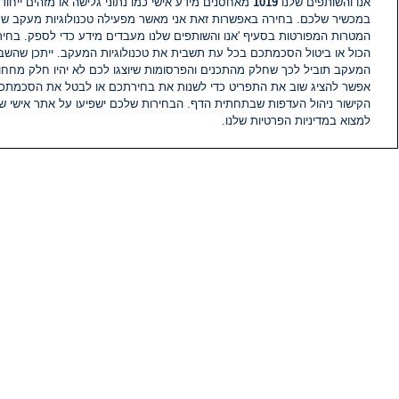
אנו והשותפים שלנו
1019
מאחסנים מידע אישי כמו נתוני גלישה או מזהים ייחודי
במכשיר שלכם. בחירה באפשרות זאת אני מאשר מפעילה טכנולוגיות מעקב ש
המטרות המפורטות בסעיף 'אנו והשותפים שלנו מעבדים מידע כדי לספק. בחי
הכול או ביטול הסכמתכם בכל עת תשבית את טכנולוגיות המעקב. ייתכן שהשבת
המעקב תוביל לכך שחלק מהתכנים והפרסומות שיוצגו לכם לא יהיו חלק מחחומ
אפשר להציג שוב את התפריט כדי לשנות את בחירתכם או לבטל את הסכמתכ
הקישור ניהול העדפות שבתחתית הדף. הבחירות שלכם ישפיעו על אתר אישי של
למצוא במדיניות הפרטיות שלנו.
חדשות
פיד חדשות
מידע
הוועד המנהל של i24NEWS
הטאלנטים של i24NEWS
תוכניות הטלוויזיה של i24NEWS
רדיו בשידור חי
דרושים
צור קשר
מפת אתר