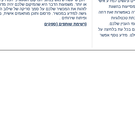
ים וניגשים למידע אישי
או יותר. משמעות הדבר היא שהמיקום שלכם יהיה מדוי
מסייעות בהשגת
לזהות את המכשיר שלכם על סמך סריקה של שילוב המאפי
רה באפשרות זאת דחה
גישה למידע במכשיר. פרסום ותוכן מותאמים אישית, מד
ת טכנולוגיות
ופיתוח שירותים .
י העניין שלכם.
(רשימת שותפים (ספקים
ם בכל עת בלחיצה על
נו. מידע נוסף אפשר
LIVE
קטגוריות
משפטי
חדשות מתפרצות
תנאי שימוש
חדשות
מדיניות פרטיות
העולם
תנאי פרסום ותנאי מכירות
בחירות 2026
הצהרת נגישות
דעות ופרשנויות
נהל העדפות
אוכל
רשימת עוגיות
תחזית מזג האוויר
מיוחד לסופ"ש