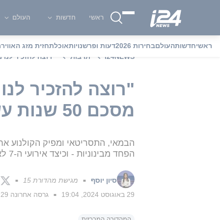
ראשי
חדשות
העולם
ראשי
חדשות
העולם
בחירות 2026
דעות ופרשנויות
אוכל
תחזית מזג האוויר
מ
i24NEWS
תרבות
"רוצה להזכיר לנו מי אנחנ
"רוצה להזכיר לנו
מסכם 50 שנות עשייה - בצל המלחמה
הפחד מבינוניות - וכיצד אירועי ה-7 לאוקטובר השפיעו עליו ליצור שוב, על מנת לאחד
סיון יוסף
מגישת מהדורת 15
■
■
29 באוגוסט 2024, 19:04
גרסה אחרונה
29 באוגוסט 2024, 20:31
■
המהדורה המרכזית