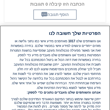
הכתבה הזו קיבלה 0 תגובות
הוסף תגובה
הפרטיות שלך חשובה לנו
תגובות
אנו והשותפים שלנו
1017
מאחסנים מידע אישי כמו נתוני גלישה או
מזהים ייחודיים וניגשים למידע אישי במכשיר שלכם. בחירה באפשרות
זאת אני מאשר מפעילה טכנולוגיות מעקב שמסייעות בהשגת המטרות
אין עדיין תגובות. היה הראשון להגיב
המפורטות בסעיף 'אנו והשותפים שלנו מעבדים מידע כדי לספק.
בחירה באפשרות זאת דחה הכול או ביטול הסכמתכם בכל עת
הוסף תגובה
תשבית את טכנולוגיות המעקב. ייתכן שהשבתת טכנולוגיות המעקב
תוביל לכך שחלק מהתכנים והפרסומות שיוצגו לכם לא יהיו חלק
מחחומי העניין שלכם. אפשר להציג שוב את התפריט כדי לשנות את
בחירתכם או לבטל את הסכמתכם בכל עת בלחיצה על הקישור ניהול
העדפות שבתחתית הדף. הבחירות שלכם ישפיעו על אתר אישי שלנו.
מידע נוסף אפשר למצוא במדיניות הפרטיות שלנו.
אנחנו והשותפים שלנו מעבדים נתונים כדי לספק:
ייתכן שייעשה שימוש בנתוני המיקום הגאוגרפי המדויקים שלכם לצורך
תמיכה במטרה אחת או יותר. משמעות הדבר היא שהמיקום שלכם
יהיה מדויק עד לרמה של מספר מטרים.. ניתן לזהות את המכשיר