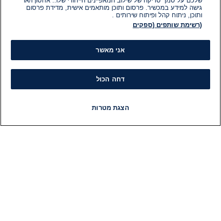
שלכם על סמך סריקה של שילוב המאפיינים הייחודי שלו.. אחסון ו/או
גישה למידע במכשיר. פרסום ותוכן מותאמים אישית, מדידת פרסום
ותוכן, ניתוח קהל ופיתוח שירותים .
(רשימת שותפים (ספקים
אני מאשר
דחה הכול
הצגת מטרות
חדשות
פיד חדשות
LIVE
רדיו
תוכניות
מידע
קט
הוועד המנהל של i24NEWS
חד
הטאלנטים של i24NEWS
חד
תוכניות הטלוויזיה של i24NEWS
הע
רדיו בשידור חי
בחיר
דרושים
דעו
צור קשר
או