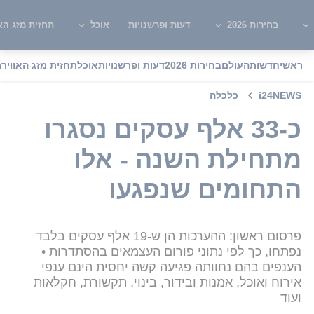
בחירות 2026
דעות ופרשנויות
אוכל
תחזית מזג האו
ראשי
חדשות
העולם
בחירות 2026
דעות ופרשנויות
אוכל
תחזית מזג האוויר
מ
i24NEWS
כלכלה
כ-33 אלף עסקים נסגרו
מתחילת השנה - אלו
התחומים שנפגעו
פרסום ראשון: ההערכות הן ש-19 אלף עסקים בלבד
נפתחו, כך לפי נתוני פורום העצמאים בהסתדרות •
הענפים בהם נחוותה פגיעה קשה יחסית הינם ענפי
אירוח ואוכל, אמנות ובידור, בינוי, תקשורת, חקלאות
ועוד