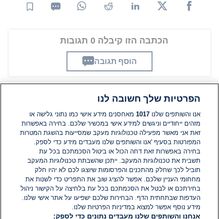
הכתבה הזו קיבלה 0 תגובות
הוסף תגובה
הפרטיות שלך חשובה לנו
תגובות
אנו והשותפים שלנו
1017
מאחסנים מידע אישי כמו נתוני גלישה או
מזהים ייחודיים וניגשים למידע אישי במכשיר שלכם. בחירה באפשרות
זאת אני מאשר מפעילה טכנולוגיות מעקב שמסייעות בהשגת המטרות
אין עדיין תגובות. היה הראשון להגיב
המפורטות בסעיף 'אנו והשותפים שלנו מעבדים מידע כדי לספק.
בחירה באפשרות זאת דחה הכול או ביטול הסכמתכם בכל עת
הוסף תגובה
תשבית את טכנולוגיות המעקב. ייתכן שהשבתת טכנולוגיות המעקב
תוביל לכך שחלק מהתכנים והפרסומות שיוצגו לכם לא יהיו חלק
מחחומי העניין שלכם. אפשר להציג שוב את התפריט כדי לשנות את
בחירתכם או לבטל את הסכמתכם בכל עת בלחיצה על הקישור ניהול
העדפות שבתחתית הדף. הבחירות שלכם ישפיעו על אתר אישי שלנו.
מידע נוסף אפשר למצוא במדיניות הפרטיות שלנו.
אנחנו והשותפים שלנו מעבדים נתונים כדי לספק: