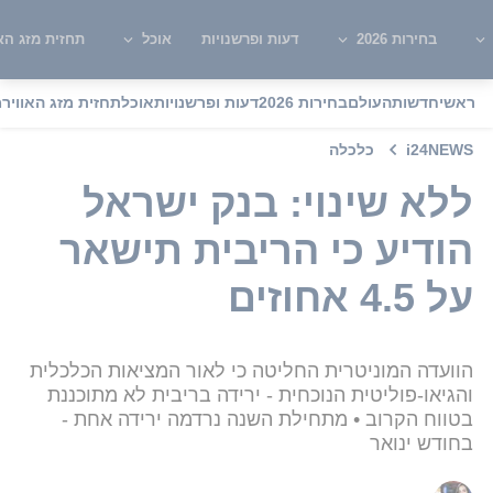
בחירות 2026
דעות ופרשנויות
אוכל
תחזית מזג האו
ראשי
חדשות
העולם
בחירות 2026
דעות ופרשנויות
אוכל
תחזית מזג האוויר
מ
i24NEWS
כלכלה
ללא שינוי: בנק ישראל
הודיע כי הריבית תישאר
על 4.5 אחוזים
הוועדה המוניטרית החליטה כי לאור המציאות הכלכלית
והגיאו-פוליטית הנוכחית - ירידה בריבית לא מתוכננת
בטווח הקרוב • מתחילת השנה נרדמה ירידה אחת -
בחודש ינואר