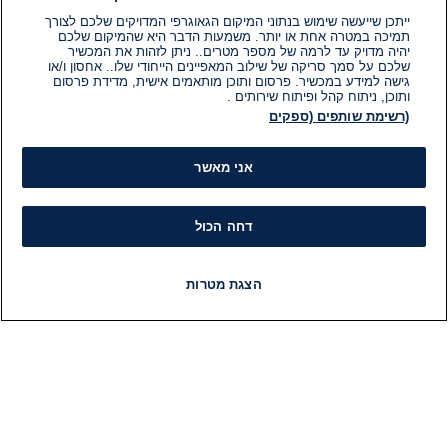
ייתכן שייעשה שימוש בנתוני המיקום הגאוגרפי המדויקים שלכם לצורך
תמיכה במטרה אחת או יותר. משמעות הדבר היא שהמיקום שלכם
יהיה מדויק עד לרמה של מספר מטרים.. ניתן לזהות את המכשיר
שלכם על סמך סריקה של שילוב המאפיינים הייחודי שלו.. אחסון ו/או
גישה למידע במכשיר. פרסום ותוכן מותאמים אישית, מדידת פרסום
ותוכן, ניתוח קהל ופיתוח שירותים .
(רשימת שותפים (ספקים
אני מאשר
דחה הכול
הצגת מטרות
חדשות
פיד חדשות
LIVE
רדיו
תוכניות
מידע
קט
הוועד המנהל של i24NEWS
חד
הטאלנטים של i24NEWS
חד