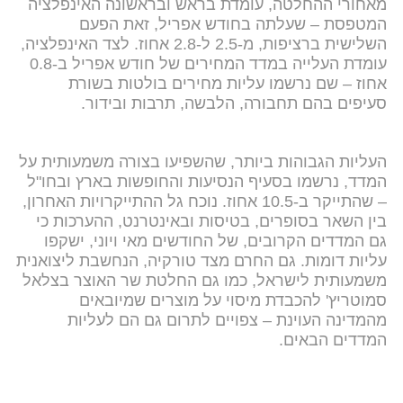
מאחורי ההחלטה, עומדת בראש ובראשונה האינפלציה
המטפסת – שעלתה בחודש אפריל, זאת הפעם
השלישית ברציפות, מ-2.5 ל-2.8 אחוז. לצד האינפלציה,
עומדת העלייה במדד המחירים של חודש אפריל ב-0.8
אחוז – שם נרשמו עליות מחירים בולטות בשורת
סעיפים בהם תחבורה, הלבשה, תרבות ובידור.
העליות הגבוהות ביותר, שהשפיעו בצורה משמעותית על
המדד, נרשמו בסעיף הנסיעות והחופשות בארץ ובחו"ל
– שהתייקר ב-10.5 אחוז. נוכח גל ההתייקרויות האחרון,
בין השאר בסופרים, בטיסות ובאינטרנט, ההערכות כי
גם המדדים הקרובים, של החודשים מאי ויוני, ישקפו
עליות דומות. גם החרם מצד טורקיה, הנחשבת ליצואנית
משמעותית לישראל, כמו גם החלטת שר האוצר בצלאל
סמוטריץ' להכבדת מיסוי על מוצרים שמיובאים
מהמדינה העוינת – צפויים לתרום גם הם לעליות
המדדים הבאים.