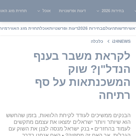
בחירות 2026
דעות ופרשנויות
אוכל
תחזית מזג האוו
אשי
חדשות
העולם
בחירות 2026
דעות ופרשנויות
אוכל
תחזית מזג האוויר
מיוח
i24NEWS
כלכלה
לקראת משבר בענף
הנדל"ן? שוק
המשכנתאות על סף
רתיחה
הבנקים ממשיכים לעודד לקיחת הלוואות, בזמן שהחשש
הוא שיותר ויותר ישראלים ימצאו את עצמם מתקשים
לעמוד בהחזרים • בנק ישראל מנסה לצנן את השוק עם
הגבלות, אך האם זה מספיק? • האם אנחנו בדרך