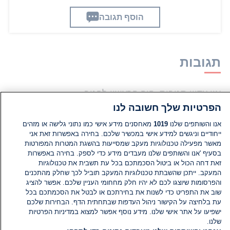
הוסף תגובה
תגובות
אין עדיין תגובות. היה הראשון להגיב
הפרטיות שלך חשובה לנו
הוסף תגובה
אנו והשותפים שלנו
1019
מאחסנים מידע אישי כמו נתוני גלישה או מזהים
ייחודיים וניגשים למידע אישי במכשיר שלכם. בחירה באפשרות זאת אני
מאשר מפעילה טכנולוגיות מעקב שמסייעות בהשגת המטרות המפורטות
בסעיף 'אנו והשותפים שלנו מעבדים מידע כדי לספק. בחירה באפשרות
זאת דחה הכול או ביטול הסכמתכם בכל עת תשבית את טכנולוגיות
המעקב. ייתכן שהשבתת טכנולוגיות המעקב תוביל לכך שחלק מהתכנים
והפרסומות שיוצגו לכם לא יהיו חלק מחחומי העניין שלכם. אפשר להציג
שוב את התפריט כדי לשנות את בחירתכם או לבטל את הסכמתכם בכל
עת בלחיצה על הקישור ניהול העדפות שבתחתית הדף. הבחירות שלכם
ישפיעו על אתר אישי שלנו. מידע נוסף אפשר למצוא במדיניות הפרטיות
שלנו.