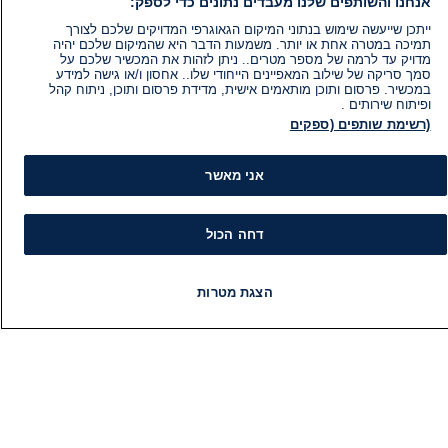
אנחנו והשותפים שלנו מעבדים נתונים כדי לספק:
ייתכן שייעשה שימוש בנתוני המיקום הגאוגרפי המדויקים שלכם לצורך
תמיכה במטרה אחת או יותר. משמעות הדבר היא שהמיקום שלכם יהיה
מדויק עד לרמה של מספר מטרים.. ניתן לזהות את המכשיר שלכם על
סמך סריקה של שילוב המאפיינים הייחודי שלו.. אחסון ו/או גישה למידע
במכשיר. פרסום ותוכן מותאמים אישית, מדידת פרסום ותוכן, ניתוח קהל
ופיתוח שירותים .
(רשימת שותפים (ספקים
אני מאשר
דחה הכול
הצגת מטרות
מידע
קט
חדשות
פיד חדשות
LIVE
רדיו
תוכניות
הוועד המנהל של i24NEWS
חד
הטאלנטים של i24NEWS
חד
תוכניות הטלוויזיה של i24NEWS
הע
רדיו בשידור חי
בחיר
דרושים
דעו
צור קשר
או
מפת אתר
תחז