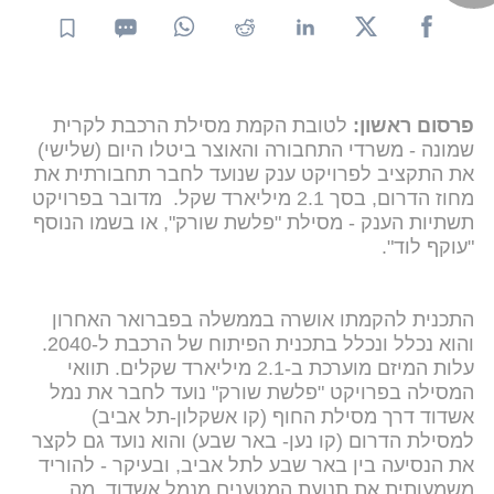
פרסום ראשון:
לטובת הקמת מסילת הרכבת לקרית
שמונה - משרדי התחבורה והאוצר ביטלו היום (שלישי)
את התקציב לפרויקט ענק שנועד לחבר תחבורתית את
מחוז הדרום, בסך 2.1 מיליארד שקל. מדובר בפרויקט
תשתיות הענק - מסילת "פלשת שורק", או בשמו הנוסף
"עוקף לוד".
התכנית להקמתו אושרה בממשלה בפברואר האחרון
והוא נכלל ונכלל בתכנית הפיתוח של הרכבת ל-2040.
עלות המיזם מוערכת ב-2.1 מיליארד שקלים. תוואי
המסילה בפרויקט "פלשת שורק" נועד לחבר את נמל
אשדוד דרך מסילת החוף (קו אשקלון-תל אביב)
למסילת הדרום (קו נען- באר שבע) והוא נועד גם לקצר
את הנסיעה בין באר שבע לתל אביב, ובעיקר - להוריד
משמעותית את תנועת המטענים מנמל אשדוד, מה