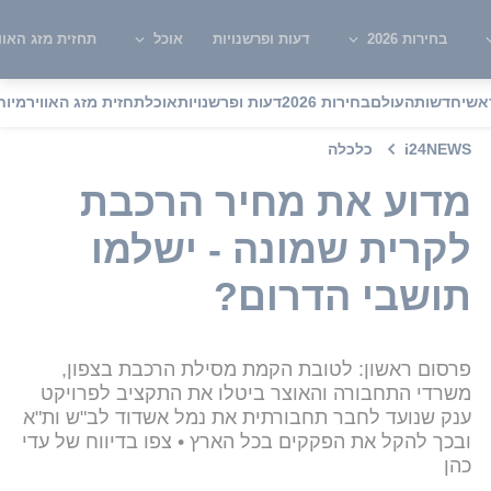
בחירות 2026
דעות ופרשנויות
אוכל
תחזית מזג האוו
אשי
חדשות
העולם
בחירות 2026
דעות ופרשנויות
אוכל
תחזית מזג האוויר
מיוח
i24NEWS
כלכלה
מדוע את מחיר הרכבת
לקרית שמונה - ישלמו
תושבי הדרום?
פרסום ראשון: לטובת הקמת מסילת הרכבת בצפון,
משרדי התחבורה והאוצר ביטלו את התקציב לפרויקט
ענק שנועד לחבר תחבורתית את נמל אשדוד לב"ש ות"א
ובכך להקל את הפקקים בכל הארץ • צפו בדיווח של עדי
כהן