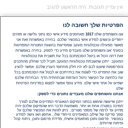
אין עדיין תגובות. היה הראשון להגיב
הוסף תגובה
הפרטיות שלך חשובה לנו
אנו והשותפים שלנו
1017
מאחסנים מידע אישי כמו נתוני גלישה או מזהים
ייחודיים וניגשים למידע אישי במכשיר שלכם. בחירה באפשרות זאת אני
מאשר מפעילה טכנולוגיות מעקב שמסייעות בהשגת המטרות המפורטות
בסעיף 'אנו והשותפים שלנו מעבדים מידע כדי לספק. בחירה באפשרות
זאת דחה הכול או ביטול הסכמתכם בכל עת תשבית את טכנולוגיות
המעקב. ייתכן שהשבתת טכנולוגיות המעקב תוביל לכך שחלק מהתכנים
והפרסומות שיוצגו לכם לא יהיו חלק מחחומי העניין שלכם. אפשר להציג
שוב את התפריט כדי לשנות את בחירתכם או לבטל את הסכמתכם בכל
עת בלחיצה על הקישור ניהול העדפות שבתחתית הדף. הבחירות שלכם
ישפיעו על אתר אישי שלנו. מידע נוסף אפשר למצוא במדיניות הפרטיות
שלנו.
אנחנו והשותפים שלנו מעבדים נתונים כדי לספק:
ייתכן שייעשה שימוש בנתוני המיקום הגאוגרפי המדויקים שלכם לצורך
תמיכה במטרה אחת או יותר. משמעות הדבר היא שהמיקום שלכם יהיה
מדויק עד לרמה של מספר מטרים.. ניתן לזהות את המכשיר שלכם על
סמך סריקה של שילוב המאפיינים הייחודי שלו.. אחסון ו/או גישה למידע
במכשיר. פרסום ותוכן מותאמים אישית, מדידת פרסום ותוכן, ניתוח קהל
ופיתוח שירותים .