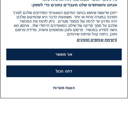
אנחנו והשותפים שלנו מעבדים נתונים כדי לספק:
ייתכן שייעשה שימוש בנתוני המיקום הגאוגרפי המדויקים שלכם לצורך
תמיכה במטרה אחת או יותר. משמעות הדבר היא שהמיקום שלכם
יהיה מדויק עד לרמה של מספר מטרים.. ניתן לזהות את המכשיר
שלכם על סמך סריקה של שילוב המאפיינים הייחודי שלו.. אחסון ו/או
גישה למידע במכשיר. פרסום ותוכן מותאמים אישית, מדידת פרסום
ותוכן, ניתוח קהל ופיתוח שירותים .
(רשימת שותפים (ספקים
אני מאשר
דחה הכול
הצגת מטרות
חדשות
פיד חדשות
LIVE
רדיו
תוכניות
מידע
קט
הוועד המנהל של i24NEWS
חד