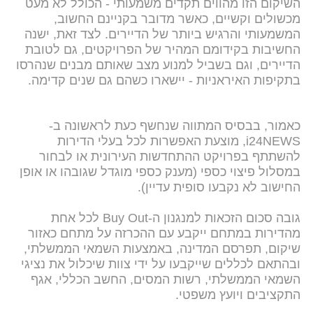
השיקום הזו מהווים תקדים משמעותי - הכולל לא מעט
מכשולים וקשיים, כאשר מדובר בקניינם החשוב,
המשמעותי והרגיש ביותר של הדיירים. לצד זאת, ישנה
החשיבות בקידומם המהיר של הפרויקטים, גם לטובת
הדיירים, וגם בשביל למנוע מצב שאותם מבנים שנהרסו
בתקיפות האיראניות - יישארו כשהם גם שנים קדימה.
כאמור, בבסיס המתווה שנחשף כעת לראשונה ב-
i24NEWS, מוצעת האפשרות לכל בעלי הדירות
להשתתף בפרויקט ההתחדשות העירונית או לבחור
במסלול פיצוי כספי (מענק כספי מוגדל שגובהו או אופן
החישוב לא נקבעו סופית עדיין).
גובה סכום הזכאות למנגנון ה-Buy Out לכל אחת
מהדירות במתחם ייקבע עם ההכרזה על מתחם כאזור
שיקום, תפרסם המדינה, באמצעות השמאי הממשלתי,
ובהתאם לכללים שייקבעו על ידי צוות שיכלול את נציגי
השמאי הממשלתי, רשות המסים, החשב הכללי, אגף
התקציבים ויועץ משפטי.