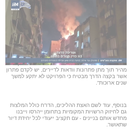
מגולן ועד אילת: פגיעה בבית שאן ונפילה בשטחים פתוחים
כמו כן, כפי שנחשף מוקדם יותר היום ב-I24NEWS,
בפרויקטים אלה עשויים להיכלל
גם בניינים שלא
נפגעו בתקיפות האיראניות
אך נמצאים בסמוך להם -
כל עוד יש הכרח תכנוני לכך. כלומר, כאלה שבלעדיהם
לא תתאפשר ההוצאה לפועל של פרויקטיי ההתחדשות.
לפי מחברי הדו"ח, "יובהר כי דרך המלך היא קידום
הפרויקט ללא התערבות משמעותית של המדינה אך
בשל הרצון להבטיח את האינטרס הציבורי של שיקום
מהיר תוך מתן פתרונות וודאות לדיירים, יש לקדם פתרון
אשר בקצה הדרך מבטיח כי הפרויקט לא יתקע למשך
שנים ארוכות".
בנוסף, עוד לשם האצת ההליכים, הדו"ח כולל המלצות
גם לחיזוק הרשויות המקומיות בתחומן ייהרסו וייבנו
מחדש אותם בניינים - עם תקציב ייעודי לכל יחידת דיור
שתאושר.