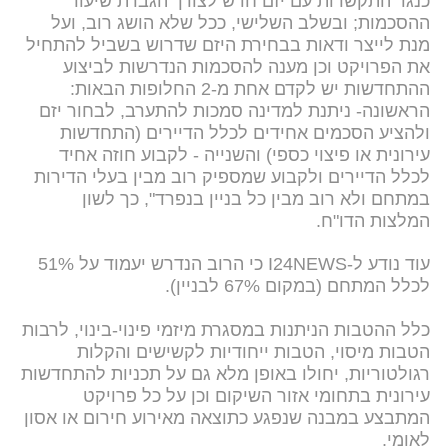
כנגד התקשרות עם יזם חדש לצורך הגברת שיעור
ההסכמות; ובשלב השלישי, ככל שלא הושג רוב, ועל
מנת לייצר ודאות בבחירת היזם שדרוש בשביל להתחיל
את הפרויקט וכן מענה להסכמות הנדרשות לביצוע
ההתחדשות יש לקדם אחת מ-2 החלופות הבאות:
הראשונה- ניתנת למדינה סמכות להתערב, לבחור יזם
ולהציע הסכמים אחידים לכלל הדיירים (התחדשות
עירונית או פיצוי כספי) והשנייה - לקבוע חוזה אחיד
לכלל הדיירים ולקבוע שמספיק רוב מבין בעלי הדירות
במתחם ולא רוב מבין כל בניין בנפרד", כך לשון
המלצות הדו"ח.
עוד נודע ל-I24NEWS כי הרוב הנדרש יעמוד על 51%
לכלל המתחם (במקום 67% לבניין).
כלל ההטבות הניתנות במסגרת מיזמי פינוי-בינוי, לרבות
הטבות מיסוי, הטבות ייחודיות לקשישים והקלות
רגולטוריות, יחולו באופן מלא גם על תכניות להתחדשות
עירונית בתחומי אזור השיקום וכן על כל פרויקט
המתבצע במבנה שנפגע כתוצאה מאירוע חירום או אסון
לאומי.