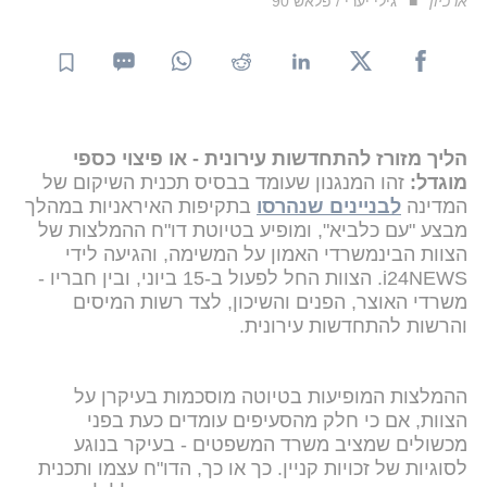
ארכיון
גילי יערי / פלאש 90
הליך מזורז להתחדשות עירונית - או פיצוי כספי
מוגדל:
זהו המנגנון שעומד בבסיס תכנית השיקום של
המדינה
לבניינים שנהרסו
בתקיפות האיראניות במהלך
מבצע "עם כלביא", ומופיע בטיוטת דו"ח ההמלצות של
הצוות הבינמשרדי האמון על המשימה, והגיעה לידי
i24NEWS. הצוות החל לפעול ב-15 ביוני, ובין חבריו -
משרדי האוצר, הפנים והשיכון, לצד רשות המיסים
והרשות להתחדשות עירונית.
ההמלצות המופיעות בטיוטה מוסכמות בעיקרן על
הצוות, אם כי חלק מהסעיפים עומדים כעת בפני
מכשולים שמציב משרד המשפטים - בעיקר בנוגע
לסוגיות של זכויות קניין. כך או כך, הדו"ח עצמו ותכנית