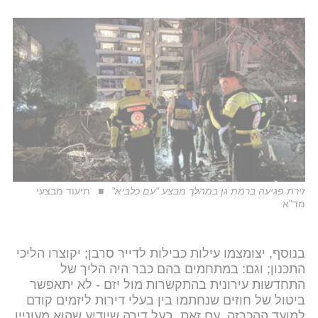
זירת פגיעה ברמת גן במהלך מבצע "עם כלביא"
תיעוד מבצעי
מד"א
בנוסף, יצומצמו עילות כבילות לדייר סרבן; יקוצרו הליכי
התכנון; וגם: במתחמים בהם כבר היה הליך של
התחדשות עירונית בהתקשרות מול יזם - לא יתאפשר
ביטול של חוזים שנחתמו בין בעלי דירות ליזמים קודם
למועד ההכרזה. עם זאת, בעל דירה שיודיע שהוא מעוניין