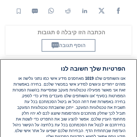
הכתבה הזו קיבלה 0 תגובות
הוסף תגובה
הפרטיות שלך חשובה לנו
תגובות
אנו והשותפים שלנו
1019
מאחסנים מידע אישי כמו נתוני גלישה או
מזהים ייחודיים וניגשים למידע אישי במכשיר שלכם. בחירה באפשרות
זאת אני מאשר מפעילה טכנולוגיות מעקב שמסייעות בהשגת המטרות
אין עדיין תגובות. היה הראשון להגיב
המפורטות בסעיף 'אנו והשותפים שלנו מעבדים מידע כדי לספק.
בחירה באפשרות זאת דחה הכול או ביטול הסכמתכם בכל עת
הוסף תגובה
תשבית את טכנולוגיות המעקב. ייתכן שהשבתת טכנולוגיות המעקב
תוביל לכך שחלק מהתכנים והפרסומות שיוצגו לכם לא יהיו חלק
מחחומי העניין שלכם. אפשר להציג שוב את התפריט כדי לשנות את
בחירתכם או לבטל את הסכמתכם בכל עת בלחיצה על הקישור ניהול
העדפות שבתחתית הדף. הבחירות שלכם ישפיעו על אתר אישי שלנו.
מידע נוסף אפשר למצוא במדיניות הפרטיות שלנו.