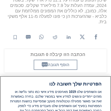
שיכון המפונים עמדה על 12.1 מיליארד שקל. בשנת
2024, עמדה העלות על 7.9 מיליארד שקלים. סכומים
אלה, כמובן, לא כוללים את המפונים ממלחמת עם
כלביא - שההערכות הן כי פונו למעלה מ-11 אלף משקי
בית.
הכתבה הזו קיבלה 0 תגובות
הוסף תגובה
הפרטיות שלך חשובה לנו
תגובות
אנו והשותפים שלנו
1019
מאחסנים מידע אישי כמו נתוני גלישה או
מזהים ייחודיים וניגשים למידע אישי במכשיר שלכם. בחירה באפשרות
אין עדיין תגובות. היה הראשון להגיב
זאת אני מאשר מפעילה טכנולוגיות מעקב שמסייעות בהשגת המטרות
המפורטות בסעיף 'אנו והשותפים שלנו מעבדים מידע כדי לספק.
בחירה באפשרות זאת דחה הכול או ביטול הסכמתכם בכל עת