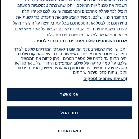
הוסף תגובה
תשבית את טכנולוגיות המעקב. ייתכן שהשבתת טכנולוגיות המעקב
תוביל לכך שחלק מהתכנים והפרסומות שיוצגו לכם לא יהיו חלק
מחחומי העניין שלכם. אפשר להציג שוב את התפריט כדי לשנות את
בחירתכם או לבטל את הסכמתכם בכל עת בלחיצה על הקישור ניהול
העדפות שבתחתית הדף. הבחירות שלכם ישפיעו על אתר אישי שלנו.
מידע נוסף אפשר למצוא במדיניות הפרטיות שלנו.
אנחנו והשותפים שלנו מעבדים נתונים כדי לספק:
ייתכן שייעשה שימוש בנתוני המיקום הגאוגרפי המדויקים שלכם לצורך
תמיכה במטרה אחת או יותר. משמעות הדבר היא שהמיקום שלכם
יהיה מדויק עד לרמה של מספר מטרים.. ניתן לזהות את המכשיר
שלכם על סמך סריקה של שילוב המאפיינים הייחודי שלו.. אחסון ו/או
גישה למידע במכשיר. פרסום ותוכן מותאמים אישית, מדידת פרסום
ותוכן, ניתוח קהל ופיתוח שירותים .
(רשימת שותפים (ספקים
אני מאשר
דחה הכול
הצגת מטרות
חדשות
פיד חדשות
LIVE
רדיו
תוכניות