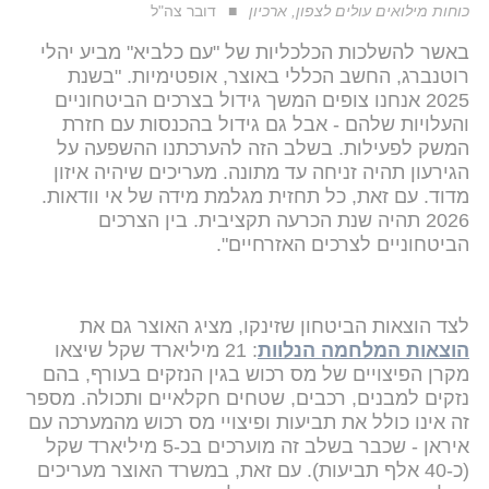
כוחות מילואים עולים לצפון, ארכיון
דובר צה"ל
באשר להשלכות הכלכליות של "עם כלביא" מביע יהלי
רוטנברג, החשב הכללי באוצר, אופטימיות. "בשנת
2025 אנחנו צופים המשך גידול בצרכים הביטחוניים
והעלויות שלהם - אבל גם גידול בהכנסות עם חזרת
המשק לפעילות. בשלב הזה להערכתנו ההשפעה על
הגירעון תהיה זניחה עד מתונה. מעריכים שיהיה איזון
מדוד. עם זאת, כל תחזית מגלמת מידה של אי וודאות.
2026 תהיה שנת הכרעה תקציבית. בין הצרכים
הביטחוניים לצרכים האזרחיים".
לצד הוצאות הביטחון שזינקו, מציג האוצר גם את
הוצאות המלחמה הנלוות
: 21 מיליארד שקל שיצאו
מקרן הפיצויים של מס רכוש בגין הנזקים בעורף, בהם
נזקים למבנים, רכבים, שטחים חקלאיים ותכולה. מספר
זה אינו כולל את תביעות ופיצויי מס רכוש מהמערכה עם
איראן - שכבר בשלב זה מוערכים בכ-5 מיליארד שקל
(כ-40 אלף תביעות). עם זאת, במשרד האוצר מעריכים