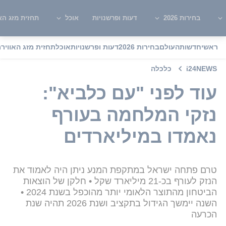
בחירות 2026
דעות ופרשנויות
אוכל
תחזית מזג האו
ראשי
חדשות
העולם
בחירות 2026
דעות ופרשנויות
אוכל
תחזית מזג האוויר
מ
i24NEWS
כלכלה
עוד לפני "עם כלביא":
נזקי המלחמה בעורף
נאמדו במיליארדים
טרם פתחה ישראל במתקפת המנע ניתן היה לאמוד את
הנזק לעורף בכ-21 מיליארד שקל • חלקן של הוצאות
הביטחון מהתוצר הלאומי יותר מהוכפל בשנת 2024 •
השנה יימשך הגידול בתקציב ושנת 2026 תהיה שנת
הכרעה