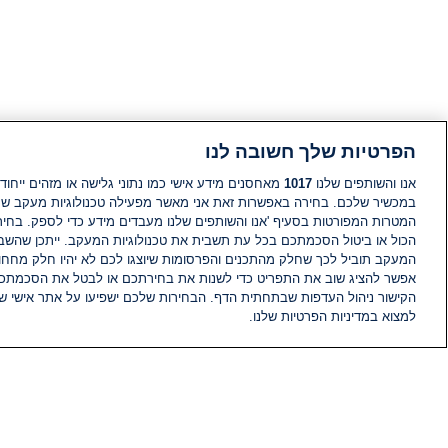
הפרטיות שלך חשובה לנו
אנו והשותפים שלנו
1017
מאחסנים מידע אישי כמו נתוני גלישה או מזהים ייחודי
במכשיר שלכם. בחירה באפשרות זאת אני מאשר מפעילה טכנולוגיות מעקב ש
המטרות המפורטות בסעיף 'אנו והשותפים שלנו מעבדים מידע כדי לספק. בחי
הכול או ביטול הסכמתכם בכל עת תשבית את טכנולוגיות המעקב. ייתכן שהשבת
המעקב תוביל לכך שחלק מהתכנים והפרסומות שיוצגו לכם לא יהיו חלק מחחומ
אפשר להציג שוב את התפריט כדי לשנות את בחירתכם או לבטל את הסכמתכ
הקישור ניהול העדפות שבתחתית הדף. הבחירות שלכם ישפיעו על אתר אישי של
למצוא במדיניות הפרטיות שלנו.
חדשות
פיד חדשות
מידע
הוועד המנהל של i24NEWS