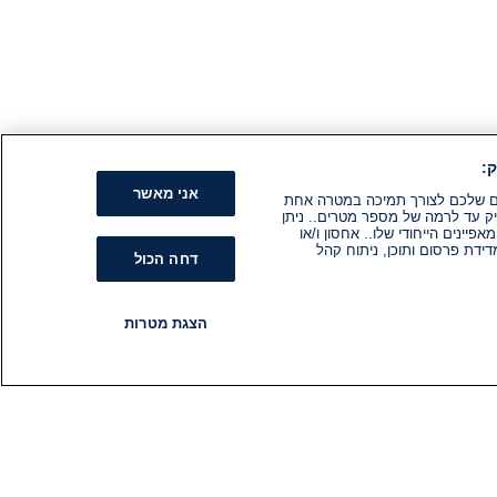
:
אני מאשר
קים שלכם לצורך תמיכה במטרה אחת
ק עד לרמה של מספר מטרים.. ניתן
ינים הייחודי שלו.. אחסון ו/או
ידת פרסום ותוכן, ניתוח קהל
דחה הכול
הצגת מטרות
רדיו
תוכניות
עקבו אחרינו
הירשם לניוזלטר