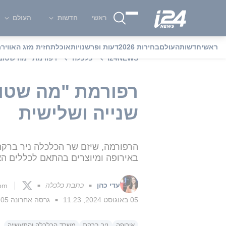
ראשי
חדשות
העולם
ראשי
חדשות
העולם
בחירות 2026
דעות ופרשנויות
אוכל
תחזית מזג האוויר
מ
i24NEWS
כלכלה
רפורמת "מה שטוב 
רפורמת "מה שטוב
שנייה ושלישית
הרפורמה, שיזם שר הכלכלה ניר ברקת,
באירופה ומיוצרים בהתאם לכללים הא
עדי כהן
כתבת כלכלה
com
■
■
05 באוגוסט 2024, 11:23
גרסה אחרונה
05 באוגוסט 2024, 11:24
■
אירופה
ניר ברקת
משרד הכלכלה והתעשייה