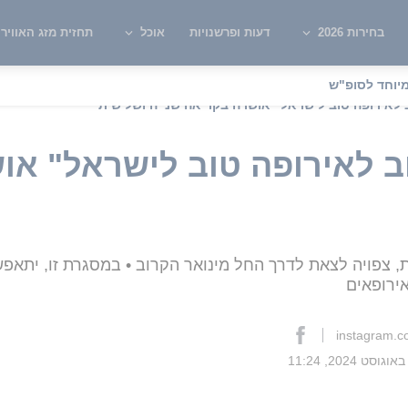
בחירות 2026
דעות ופרשנויות
אוכל
תחזית מזג האוויר
יוחד לסופ"ש
לאירופה טוב לישראל" אושרה בקריאה שנייה ושלישית
 לאירופה טוב לישראל" או
 צפויה לצאת לדרך החל מינואר הקרוב • במסגרת זו, יתאפש
ירופאים
instagram.