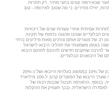
וצר שבאירופה קונים בחצי מחיר. רק תחרות
ות, יוזילו מחירים. כי מה שטוב לאירופה - טוב
חרות אמיתית אחרי עשרות שנים של ריכוזיות
אנים הבלעדיים שנהנו מהגנה בדמות של תקינה
ון רב של מוצרים אותם צורכים מאות מיליונים ברחי
משנה באופן משמעותי את תהליכי היבוא לישראל
ר להרבה שחקנים חדשים להיכנס לתחום היבוא
ם של היבואנים הבלעדיים.
כמו כן, הרפורמה צפויה להוביל לחיסכון של 10% בממוצע בעלויות הייבוא ושל כ-20%
בממוצע במחיר הכולל של סל הצריכה שערך הייבוא של המוצרים קרוב ל-100 מיליארד
יה. בנוסף, הרפורמה תבטל שכבות רבות של
 לאסדרה הישראלית, ובכך תעמיק את ההקלות