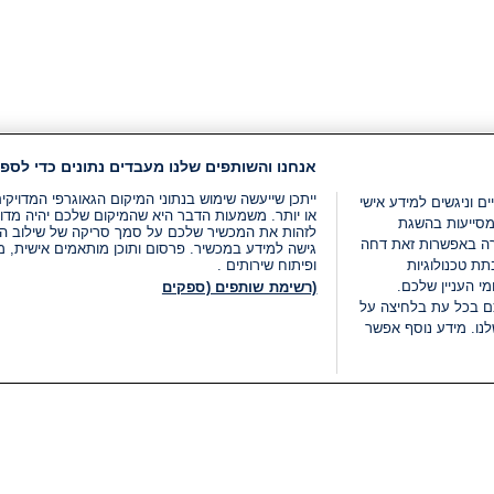
אנחנו והשותפים שלנו מעבדים נתונים כדי לספק
ייתכן שייעשה שימוש בנתוני המיקום הגאוגרפי המדוי
ים וניגשים למידע אישי
או יותר. משמעות הדבר היא שהמיקום שלכם יהיה מדוי
מסייעות בהשגת
לזהות את המכשיר שלכם על סמך סריקה של שילוב המאפי
רה באפשרות זאת דחה
גישה למידע במכשיר. פרסום ותוכן מותאמים אישית, מד
ת טכנולוגיות
ופיתוח שירותים .
י העניין שלכם.
(רשימת שותפים (ספקים
ם בכל עת בלחיצה על
נו. מידע נוסף אפשר
LIVE
קטגוריות
משפטי
חדשות מתפרצות
תנאי שימוש