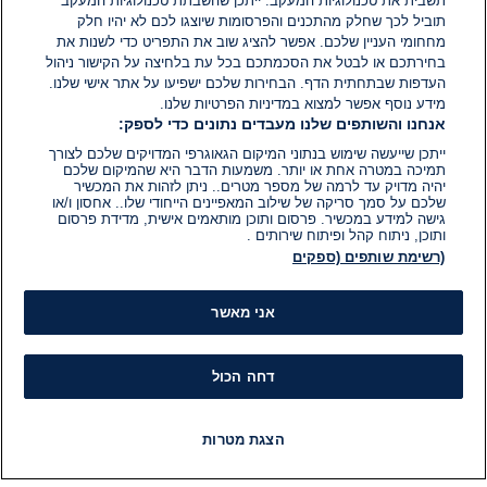
הוסף תגובה
תשבית את טכנולוגיות המעקב. ייתכן שהשבתת טכנולוגיות המעקב
תוביל לכך שחלק מהתכנים והפרסומות שיוצגו לכם לא יהיו חלק
מחחומי העניין שלכם. אפשר להציג שוב את התפריט כדי לשנות את
בחירתכם או לבטל את הסכמתכם בכל עת בלחיצה על הקישור ניהול
העדפות שבתחתית הדף. הבחירות שלכם ישפיעו על אתר אישי שלנו.
מידע נוסף אפשר למצוא במדיניות הפרטיות שלנו.
אנחנו והשותפים שלנו מעבדים נתונים כדי לספק:
ייתכן שייעשה שימוש בנתוני המיקום הגאוגרפי המדויקים שלכם לצורך
תמיכה במטרה אחת או יותר. משמעות הדבר היא שהמיקום שלכם
יהיה מדויק עד לרמה של מספר מטרים.. ניתן לזהות את המכשיר
שלכם על סמך סריקה של שילוב המאפיינים הייחודי שלו.. אחסון ו/או
גישה למידע במכשיר. פרסום ותוכן מותאמים אישית, מדידת פרסום
ותוכן, ניתוח קהל ופיתוח שירותים .
(רשימת שותפים (ספקים
אני מאשר
דחה הכול
הצגת מטרות
חדשות
פיד חדשות
LIVE
רדיו
תוכניות