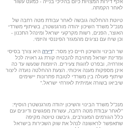
אלף דירות המצויות כיום בהליכי בנייה - כמעט עשור
לאחר הקמתה.
טיוטת ההחלטה גובשה לאחר עבודת מטה רחבה של
מנכ"ל משרד השיכון יהודה מורגנשטרן, בשיתוף משרדי
האוצר, הפנים, רשות מקרקעי ישראל ומינהל התכנון -
וכן שיח עם נציגים מהמגזר הפיננסי והיזמי.
שר הבינוי והשיכון חיים כץ מסר: "
דירה
היא צורך בסיסי
ומדינת ישראל מחויבת להבטיח קורת גג ראויה לכל
אזרחיה, ובפרט לזוגות צעירים. היוזמות שנעשו עד כה
אינן מספקות מענה איכותי. הצעת ההחלטה נועדה ליצור
שיתוף פעולה בין משרדי לטובת פתרונות יישימים
שיביאו בשורה אמיתית לאזרחי ישראל."
מנכ"ל משרד הבינוי והשיכון יהודה מורגנשטרן הוסיף:
"לאחר עבודת מטה רחבה, עשרות מפגשים ודיונים עם
כלל הגורמים המעורבים, גיבשנו טיוטה מקיפה
שתאפשר לראשונה לנהל את שוק השכירות בישראל