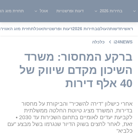
בחירות 2026
דעות ופרשנויות
אוכל
תחזית מזג האו
ראשי
חדשות
העולם
בחירות 2026
דעות ופרשנויות
אוכל
תחזית מזג האוויר
מ
i24NEWS
כלכלה
ברקע המחסור: משרד
השיכון מקדם שיווק של
40 אלף דירות
אחרי כישלון "דירה להשכיר" והביקורת על מחסור
בדירות, המשרד מציג טיוטת החלטה ממשלתית
לקביעת יעדים לאומיים בתחום השכירות עד 2030 •
זאת, לאחר לחצים בשוק הדיור שנגרמו בשל מבצע "עם
כלביא"