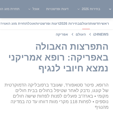
בחירות 2026
דעות ופרשנויות
אוכל
תחזית מזג האו
ראשי
חדשות
העולם
בחירות 2026
דעות ופרשנויות
אוכל
תחזית מזג האוויר
מ
i24NEWS
העולם
אפריקה
התפרצות האבולה
באפריקה: רופא אמריקני
נמצא חיובי לנגיף
הרופא, פיטר סטאפורד, שעובד ברפובליקה הדמוקרטית
של קונגו, נדבק לאחר שטיפל בחולים בבית חולים
מקומי • בארה"ב פועלים לפנות לפחות שישה חולים
נוספים • לפחות 118 מקרי מוות דווחו עד כה במדינה
מהנגיף