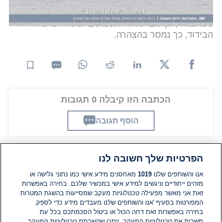
שני רופאים נוספים מהקבוצה נחשפו לאבולה בזמן
טיפול בחולים, כולל אשתו של סטאפורד, ד"ר רבקה
סטאפורד, אך הם לא חוו תסמינים ופעלו לפי נהלי
הבידוד, כך נמסר בהצהרה.
הכתבה הזו קיבלה 0 תגובות
הוסף תגובה
הפרטיות שלך חשובה לנו
תגובות
אנו והשותפים שלנו
1019
מאחסנים מידע אישי כמו נתוני גלישה או
מזהים ייחודיים וניגשים למידע אישי במכשיר שלכם. בחירה באפשרות
זאת אני מאשר מפעילה טכנולוגיות מעקב שמסייעות בהשגת המטרות
אין עדיין תגובות. היה הראשון להגיב
המפורטות בסעיף 'אנו והשותפים שלנו מעבדים מידע כדי לספק.
בחירה באפשרות זאת דחה הכול או ביטול הסכמתכם בכל עת
הוסף תגובה
תשבית את טכנולוגיות המעקב. ייתכן שהשבתת טכנולוגיות המעקב