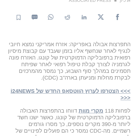
ארכיון
ASSOCIATED PRESS
התפרצות אבולה באפריקה: אזרח אמריקני נמצא חיובי
לנגיף לאחר שנחשף אליו בזמן שעבד עם קבוצת מיסיון
רפואית ברפובליקה הדמוקרטית של קונגו. האזרח פונה
לגרמניה לצורך קבלת טיפול רפואי לאחר שפיתח
תסמינים במהלך סוף השבוע, כך נמסר מהמרכזים
לבקרת מחלות ומניעתן בארה"ב (CDC).
>>> הצטרפו לערוץ הווטסאפ החדש של i24NEWS
<<<
לפחות 118
מקרי מוות
דווחו בהתפרצות האבולה
ברפובליקה הדמוקרטית של קונגו, כאשר ישנו חשד
ליותר מ-390 מקרים נוספים, כך מסרו גורמים
רשמיים. מה-CDC נמסר כי הם פועלים לפינויים של