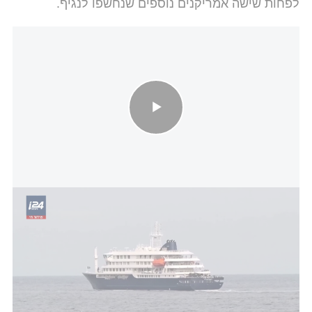
לפחות שישה אמריקנים נוספים שנחשפו לנגיף.
התפרצות נגיף האנטה: גופות וחולים אותרו על סיפון אוניית השייט
הסוכנות לא זיהתה את האמריקני
שנפגע מהנגיף
, אך
קבוצת המיסיונרים הרפואית אישרה שאחד מרופאיה,
פיטר סטאפורד, הוא שנמצא חיובי. הוא נחשף בעת
טיפול בחולים בבית החולים Nyankunde בבוניה, שם
הוא עובד מאז 2023.