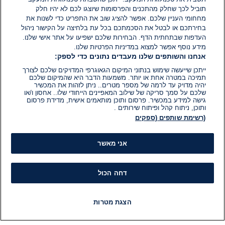
תוביל לכך שחלק מהתכנים והפרסומות שיוצגו לכם לא יהיו חלק
מחחומי העניין שלכם. אפשר להציג שוב את התפריט כדי לשנות את
בחירתכם או לבטל את הסכמתכם בכל עת בלחיצה על הקישור ניהול
העדפות שבתחתית הדף. הבחירות שלכם ישפיעו על אתר אישי שלנו.
מידע נוסף אפשר למצוא במדיניות הפרטיות שלנו.
אנחנו והשותפים שלנו מעבדים נתונים כדי לספק:
ייתכן שייעשה שימוש בנתוני המיקום הגאוגרפי המדויקים שלכם לצורך
תמיכה במטרה אחת או יותר. משמעות הדבר היא שהמיקום שלכם
יהיה מדויק עד לרמה של מספר מטרים.. ניתן לזהות את המכשיר
שלכם על סמך סריקה של שילוב המאפיינים הייחודי שלו.. אחסון ו/או
גישה למידע במכשיר. פרסום ותוכן מותאמים אישית, מדידת פרסום
ותוכן, ניתוח קהל ופיתוח שירותים .
(רשימת שותפים (ספקים
אני מאשר
דחה הכול
הצגת מטרות
חדשות
פיד חדשות
LIVE
רדיו
תוכניות