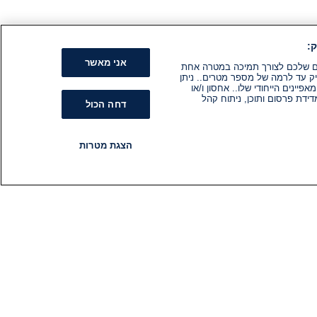
:
אני מאשר
קים שלכם לצורך תמיכה במטרה אחת
ק עד לרמה של מספר מטרים.. ניתן
ינים הייחודי שלו.. אחסון ו/או
ידת פרסום ותוכן, ניתוח קהל
דחה הכול
הצגת מטרות
רדיו
תוכניות
עקבו אחרינו
הירשם לניוזלטר