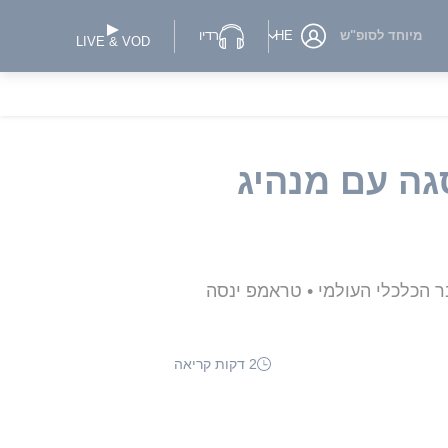
מיוחד לסופ"ש
HE
רדיו
LIVE & VOD
גה עם מנהיג
ר הכלכלי העולמי • טראמפ ינסה
2 דקות קריאה