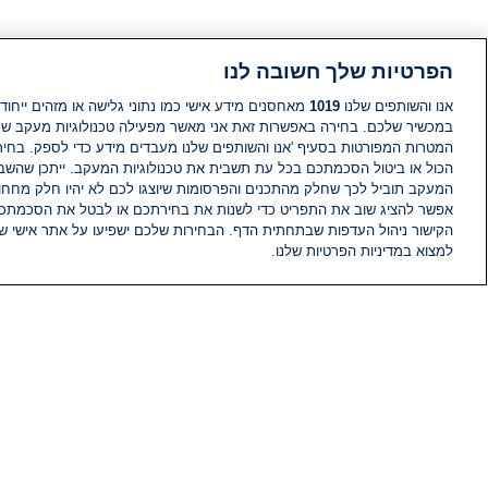
הפרטיות שלך חשובה לנו
אנו והשותפים שלנו
1019
מאחסנים מידע אישי כמו נתוני גלישה או מזהים ייחודי
במכשיר שלכם. בחירה באפשרות זאת אני מאשר מפעילה טכנולוגיות מעקב ש
המטרות המפורטות בסעיף 'אנו והשותפים שלנו מעבדים מידע כדי לספק. בחי
הכול או ביטול הסכמתכם בכל עת תשבית את טכנולוגיות המעקב. ייתכן שהשבת
המעקב תוביל לכך שחלק מהתכנים והפרסומות שיוצגו לכם לא יהיו חלק מחחומ
אפשר להציג שוב את התפריט כדי לשנות את בחירתכם או לבטל את הסכמתכ
הקישור ניהול העדפות שבתחתית הדף. הבחירות שלכם ישפיעו על אתר אישי של
למצוא במדיניות הפרטיות שלנו.
חדשות
פיד חדשות
מידע
הוועד המנהל של i24NEWS
הטאלנטים של i24NEWS
תוכניות הטלוויזיה של i24NEWS
רדיו בשידור חי
דרושים
צור קשר