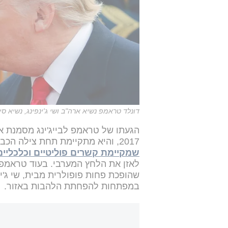
דונלד טראמפ נשיא ארה"ב ושי ג'ינפינג, נשיא סין,
הגעתו של טראמפ לבייג'ינג מסמנת את
2017, והיא מתקיימת תחת צילה הכבד של המלחמה שפרצה מוקדם יותר השנה.
שמקיימת קשרים פוליטיים וכלכליים
לאזן את הלחץ המערבי. בעוד טראמפ 
שהופכת פחות פופולרית מבית, שי ג'י
במפתחות להפחתת הלהבות באזור.