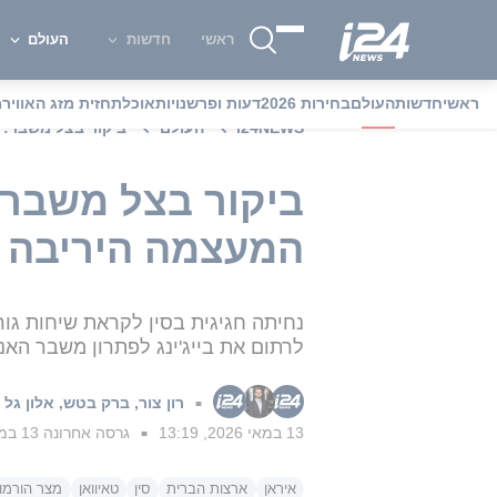
ראשי
חדשות
העולם
ראשי
חדשות
העולם
בחירות 2026
דעות ופרשנויות
אוכל
תחזית מזג האוויר
מ
i24NEWS
העולם
ביקור בצל משבר: 
ביקור בצל משבר:
המעצמה היריבה
נחיתה חגיגית בסין לקראת שיחות גו
לרתום את בייג'ינג לפתרון משבר האנר
רון צור
,
ברק בטש
,
אלון גל
■
13 במאי 2026, 13:19
גרסה אחרונה
13 במאי 2026, 13:33
■
איראן
ארצות הברית
סין
טאיוואן
מצר הורמוז