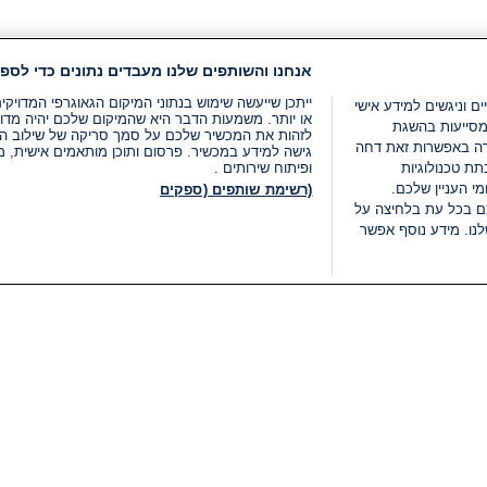
אנחנו והשותפים שלנו מעבדים נתונים כדי לספק
ייתכן שייעשה שימוש בנתוני המיקום הגאוגרפי המדוי
ים וניגשים למידע אישי
או יותר. משמעות הדבר היא שהמיקום שלכם יהיה מדוי
מסייעות בהשגת
לזהות את המכשיר שלכם על סמך סריקה של שילוב המאפי
רה באפשרות זאת דחה
גישה למידע במכשיר. פרסום ותוכן מותאמים אישית, מד
ת טכנולוגיות
ופיתוח שירותים .
י העניין שלכם.
(רשימת שותפים (ספקים
ם בכל עת בלחיצה על
נו. מידע נוסף אפשר
LIVE
קטגוריות
משפטי
חדשות מתפרצות
תנאי שימוש
חדשות
מדיניות פרטיות
העולם
תנאי פרסום ותנאי מכירות
בחירות 2026
הצהרת נגישות
דעות ופרשנויות
נהל העדפות
אוכל