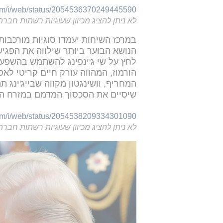
com/i/web/status/2054536370249445590
לא ניתן להציג מכיוון שעוגיות רשתות חברת
במרכז השיחות יעמדו סוגיות מורכבות
הנושא הבוער ביותר שילווה את הפגי
לחץ על שי ג'ינפינג להשתמש בהשפעת
הורמוז, המהווה עורק חיים קריטי לא
המחריף, וושינגטון מקווה שבייג'ינג 
שיסיים את הסכסוך המדמם במזרח התי
com/i/web/status/2054538209334301090
לא ניתן להציג מכיוון שעוגיות רשתות חברת