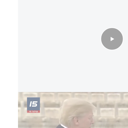
סמויים והאם המעצמות בדרך לפיצוץ?
בר בחודש מרץ, אך נדחה בעקבות פתיחת המערכה
. המלחמה, שהובילה למשבר נפט היסטורי, ערערה
פסקת האש הנוכחית במצב של "החייאה מאסיבית"
פתחת כמתווכת פוטנציאלית בין וושינגטון לטהרן,