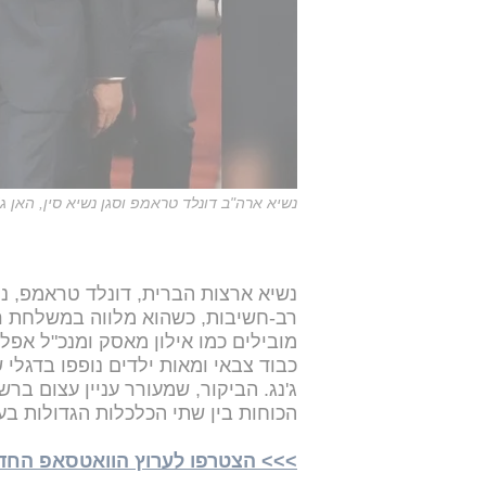
נשיא ארה"ב דונלד טראמפ וסגן נשיא סין, האן ג'נג, במה
נשיא ארצות הברית, דונלד טראמפ, נחת
רב-חשיבות, כשהוא מלווה במשלחת ר
מובילים כמו אילון מאסק ומנכ"ל אפ
כבוד צבאי ומאות ילדים נופפו בדגלי ש
ג'נג. הביקור, שמעורר עניין עצום בר
הכוחות בין שתי הכלכלות הגדולות ב
>>> הצטרפו לערוץ הוואטסאפ החדש של i24NEWS ע