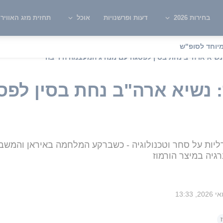
בחירות 2026
דעות ופרשנויות
אוכל
תחזית מזג האוויר
יוחד לסופ"ש
נשיא ארה"ב נחת בסין לפסגה עם מנהיג המעצמה היריבה
 נשיא ארה"ב נחת בסין לפס
רליות על סחר וטכנולוגיה - כשברקע המלחמה באיראן והמשב
גיה במיצר הורמוז