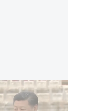
רגע לפני הביקור ההיסטורי בסין: האינטרסים ה
הביקור המקורי היה אמור להיערך כ
הצבאית של ארה"ב וישראל נגד איראן
את היציבות הגלובלית והציבה את ה
לדברי מקורבי הנשיא. כעת, כשסין מת