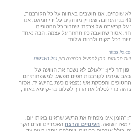
לא שוכחים. אנו חושבים באחווה על כל הקורבנות,
כולל 51 מבני ארצנו. אנו חושבים על 48 בני הערובה שעדיין מוחזקים על ידי חמאס. אנו
 על קריאתה של צרפת: שחרור כל החטופים
י. אסור שתועבה כזו תחזור על עצמה. הבה נאחד
יות בכל מקום ולבנות שלום".
https://x.
יות חסומות. ניתן להפעיל בלחיצה כאן
נהל העדפות
.
ן דר ליין: "
לעולם לא נשכח את הזוועה של
וקטובר ואת הכאב שגרמו לקורבנות חפים מפשע, למשפחותיהם
 החטופים והפסקת אש נמצאים כעת בהישג יד. אסור
 הזה כדי לסלול את הדרך לשלום בר-קיימא באזור,
:
"הזמן אינו מפחית את הרשע שראינו באותו יום.
 מאז השואה.
העינויים והרצח
האכזריים והדם הקר
ה, כולל אזרחים בריטים, שחלקם נותרו בעזה עד