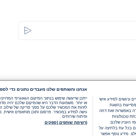
אנחנו והשותפים שלנו מעבדים נתונים כדי לספק
ייתכן שייעשה שימוש בנתוני המיקום הגאוגרפי המדוי
ים וניגשים למידע אישי
או יותר. משמעות הדבר היא שהמיקום שלכם יהיה מדוי
מסייעות בהשגת
לזהות את המכשיר שלכם על סמך סריקה של שילוב המאפי
רה באפשרות זאת דחה
גישה למידע במכשיר. פרסום ותוכן מותאמים אישית, מד
ת טכנולוגיות
ופיתוח שירותים .
י העניין שלכם.
(רשימת שותפים (ספקים
ם בכל עת בלחיצה על
נו. מידע נוסף אפשר