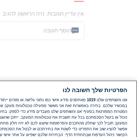
אין עדיין תגובות. היה הראשון להגיב
הוסף תגובה
הפרטיות שלך חשובה לנו
אנו והשותפים שלנו
1019
מאחסנים מידע אישי כמו נתוני גלישה או מזהים ייחודי
במכשיר שלכם. בחירה באפשרות זאת אני מאשר מפעילה טכנולוגיות מעקב ש
המטרות המפורטות בסעיף 'אנו והשותפים שלנו מעבדים מידע כדי לספק. בחי
הכול או ביטול הסכמתכם בכל עת תשבית את טכנולוגיות המעקב. ייתכן שהשבת
המעקב תוביל לכך שחלק מהתכנים והפרסומות שיוצגו לכם לא יהיו חלק מחחומ
אפשר להציג שוב את התפריט כדי לשנות את בחירתכם או לבטל את הסכמתכ
הקישור ניהול העדפות שבתחתית הדף. הבחירות שלכם ישפיעו על אתר אישי של