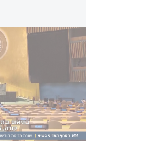
הצונאמי המדיני: שורת המדינות שהודיעו על הכ
העדיפות שלנו במזרח התיכון נותרה ז
אש שיכולה להוביל לשלום בר-קיימא 
בטוחה ומאובטחת, לצד מדינה פלסטינ
ראש ממשלת ספרד פדרו סנצ'ז:
"הי
חמאס. זהו יום שבו אנו חוזרים על גינ
המיידי של החטופים הישראלים. ולקר
ולפתוח מסדרון הומניטרי. דיאלוג וא
הסכסוך ולהשגת עתיד של שלום".
com/i/web/status/1975447222662713849
לא ניתן להציג מכיוון שעוגיות רשתות חברת
ראש ממשלת אוסטרליה, אנתוני אלב