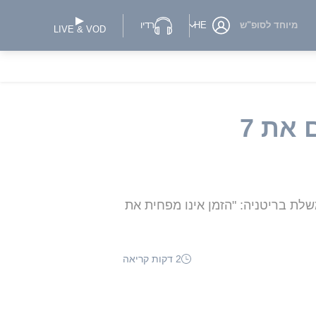
מיוחד לסופ"ש
HE
רדיו
LIVE & VOD
"לא נשכח את הזוועות": מנהיגי העולם מציינים את 7
לת בריטניה: "הזמן אינו מפחית את
2 דקות קריאה