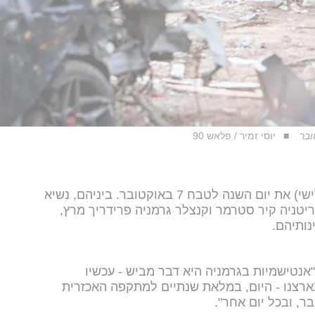
יוסי זמיר / פלאש 90
מנהיגים ברחבי העולם ציינו היום (שלישי) את יום השנה לטבח 7 באוקטובר. ביניהם, נשיא
טניה קיר סטרמר וקנצלר גרמניה פרידריך מרץ,
נותיהם.
אנטישמיות בגרמניה היא דבר מביש - עכשיו
בארצנו - היום, במלאת שנתיים למתקפה האכזרית
, ובכל יום אחר".