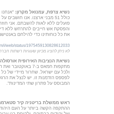
נשיא צרפת, עמנואל מקרון:
"אנחנו 
פועלים ללא לאות להשבתם. אני חוזר
והפסקת אש חייבים להתרחש ללא דיחו
את כל כוחותינו כדי להילחם באנטישמ
com/i/web/status/1975459130828612033
לא ניתן להציג מכיוון שעוגיות רשתות חברת
נשיאת הנציבות האירופית אורסולה פו
מתקפות חמאס ב-7 בא
ולכל עם ישראל. שחרור מיידי של כל
לפספס הזדמנות זו. יש לנצל את הרגע
המבוסס על פתרון שתי המדינות".
ראש ממשלת בריטניה קיר סטארמר
ההתקפה הקשה ביותר על העם היהודי
של יהודים בבתיהם. ולקיחת בני ערוב