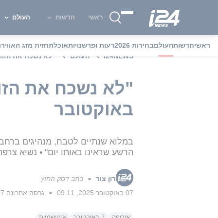
ראשי
חדשות
העולם
ראשי
חדשות
העולם
בחירות 2026
דעות ופרשנויות
אוכל
תחזית מזג האוויר
מ
i24NEWS
העולם
"לא נשכח את הזוועות":
באוקטובר
במלוא שנתיים לטבח, מנהיגים ברחבי 
הרשע שראינו באותו יום" • נשיא צרפת
רון צור
כתב דסק החוץ
■
07 באוקטובר 2025, 09:11
גרסה אחרונה
07 באוקטובר 5
■
אירופה
7 באוקטובר
אנטישמיות