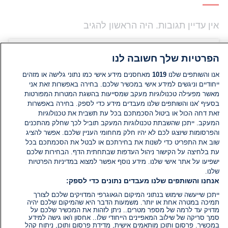
אין עדיין תגובות. היה הראשון להגיב
הוסף תגובה
הפרטיות שלך חשובה לנו
אנו והשותפים שלנו
1019
מאחסנים מידע אישי כמו נתוני גלישה או מזהים
ייחודיים וניגשים למידע אישי במכשיר שלכם. בחירה באפשרות זאת אני
מאשר מפעילה טכנולוגיות מעקב שמסייעות בהשגת המטרות המפורטות
בסעיף 'אנו והשותפים שלנו מעבדים מידע כדי לספק. בחירה באפשרות
זאת דחה הכול או ביטול הסכמתכם בכל עת תשבית את טכנולוגיות
המעקב. ייתכן שהשבתת טכנולוגיות המעקב תוביל לכך שחלק מהתכנים
והפרסומות שיוצגו לכם לא יהיו חלק מחחומי העניין שלכם. אפשר להציג
שוב את התפריט כדי לשנות את בחירתכם או לבטל את הסכמתכם בכל
עת בלחיצה על הקישור ניהול העדפות שבתחתית הדף. הבחירות שלכם
ישפיעו על אתר אישי שלנו. מידע נוסף אפשר למצוא במדיניות הפרטיות
שלנו.
אנחנו והשותפים שלנו מעבדים נתונים כדי לספק:
ייתכן שייעשה שימוש בנתוני המיקום הגאוגרפי המדויקים שלכם לצורך
תמיכה במטרה אחת או יותר. משמעות הדבר היא שהמיקום שלכם יהיה
מדויק עד לרמה של מספר מטרים.. ניתן לזהות את המכשיר שלכם על
סמך סריקה של שילוב המאפיינים הייחודי שלו.. אחסון ו/או גישה למידע
במכשיר. פרסום ותוכן מותאמים אישית, מדידת פרסום ותוכן, ניתוח קהל