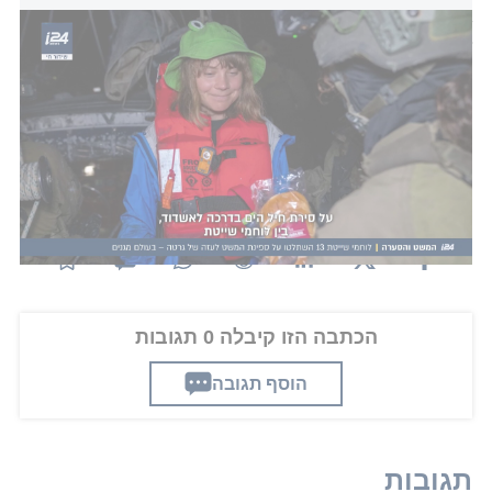
עם כריך פסטרמה ביד: לוחמי שייטת 13 השתלטו על ספינת המשט
לעזה של גרתה ת'ונברג - בעולם מגנים
לגבי הטענות על אנטישמיות אמרה: "זה לא אנטישמי
לומר שאנחנו לא צריכים להפציץ אנשים, לומר שאנשים
לא צריכים לחיות תחת כיבוש, שמגיע לכולם לחיות
בחופש וכבוד".
הכתבה הזו קיבלה 0 תגובות
הוסף תגובה
תגובות