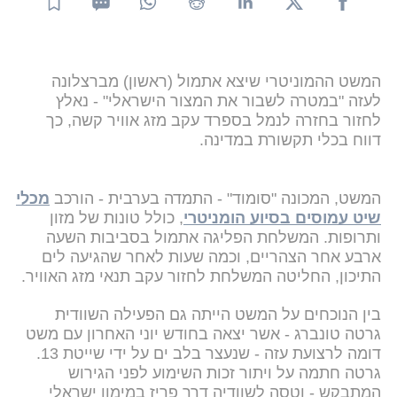
המשט ההמוניטרי שיצא אתמול (ראשון) מברצלונה
לעזה "במטרה לשבור את המצור הישראלי" - נאלץ
לחזור בחזרה לנמל בספרד עקב מזג אוויר קשה, כך
דווח בכלי תקשורת במדינה.
המשט, המכונה "סומוד" - התמדה בערבית - הורכב
מכלי
שיט עמוסים בסיוע הומניטרי
, כולל טונות של מזון
ותרופות. המשלחת הפליגה אתמול בסביבות השעה
ארבע אחר הצהריים, וכמה שעות לאחר שהגיעה לים
התיכון, החליטה המשלחת לחזור עקב תנאי מזג האוויר.
בין הנוכחים על המשט הייתה גם הפעילה השוודית
גרטה טונברג - אשר יצאה בחודש יוני האחרון עם משט
דומה לרצועת עזה - שנעצר בלב ים על ידי שייטת 13.
גרטה חתמה על ויתור זכות השימוע לפני הגירוש
המתבקש - וטסה לשוודיה דרך פריז במימון ישראלי