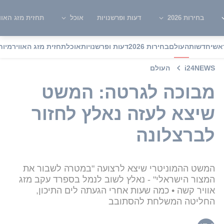
בחירות 2026
דעות ופרשנויות
אוכל
תחזית מזג האוו
אשי
חדשות
העולם
בחירות 2026
דעות ופרשנויות
אוכל
תחזית מזג האוויר
מיוח
i24NEWS
העולם
מבוכה לגרטה: המשט
שיצא לעזה נאלץ לחזור
לברצלונה
המשט ההמוניטרי שיצא לרצועה "במטרה לשבור את
המצור הישראלי" - נאלץ לשוב לנמל בספרד עקב מזג
אוויר קשה • כמה שעות אחרי הגעתה לים התיכון,
החליטה המשלחת להסתובב