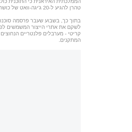
הממלכתית האיראנית כי התוכנית כול
טהרן להגיע ל-20 ג'יגה-וואט של כושר ייצור אנרגיה גרעינית עד 2040.
לשקם את אתרי הייצור המשמשים לפיתו
קריטי - מערבלים פלנטריים הנחוצים 
המתקנים.