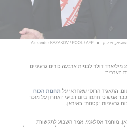
זשכיאן, ארכיון
Alexander KAZAKOV / POOL / AFP
איראן ורוסיה חתמו על הסכם בשווי 25 מיליארד דולר לבניית ארבעה כורים גרעיניים
ת הערבית.
ום, התאגיד הרוסי שאחראי על
תחנות הכוח
בר אמש כי חתמו ביום רביעי האחרון על מזכר
ח גרעיניות "קטנות" באיראן.
ראן, מוחמד אסלאמי, אמר השבוע לתקשורת