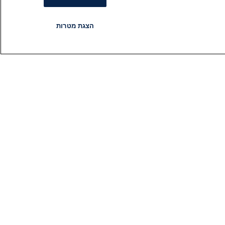
הצגת מטרות
רדיו
תוכניות
עקבו אחרינו
הירשם לניוזלטר