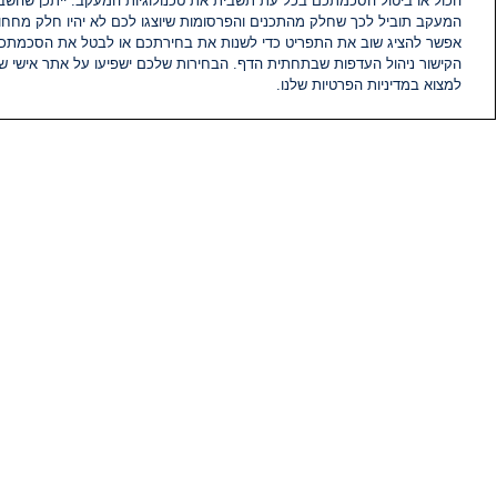
הכול או ביטול הסכמתכם בכל עת תשבית את טכנולוגיות המעקב. ייתכן שהשבת
המעקב תוביל לכך שחלק מהתכנים והפרסומות שיוצגו לכם לא יהיו חלק מחחומ
אפשר להציג שוב את התפריט כדי לשנות את בחירתכם או לבטל את הסכמתכ
הקישור ניהול העדפות שבתחתית הדף. הבחירות שלכם ישפיעו על אתר אישי של
למצוא במדיניות הפרטיות שלנו.
חדשות
פיד חדשות
מידע
הוועד המנהל של i24NEWS
הטאלנטים של i24NEWS
תוכניות הטלוויזיה של i24NEWS
רדיו בשידור חי
דרושים
צור קשר
מפת אתר