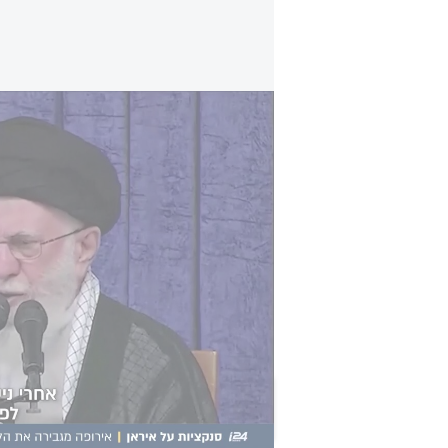
הסנקציות על איראן: אירופה מגבירה את הלחץ ע
עבור משטר האייתוללות, שמצהיר שוב
עניין של זמן, שיקום מערך הטילים הו
לטהרן להרתעה, לאחר שנגרם נזק מש
המלחמה.
מומ
יעד עליון עבור טהרן - במיוחד כאש
שיכללו צעדים נגד פיתוח ושדרוג תוכנ
הכתבה הזו קיבלה 0 תגובות