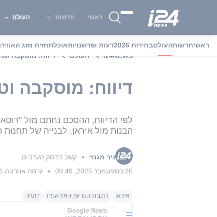
ראשי
חדשות
העולם
ראשי
חדשות
העולם
בחירות 2026
דעות ופרשנויות
אוכל
תחזית מזג האוויר
מ
i24NEWS
העולם
דיווח: מוסקבה וטהר
דיווח: מוסקבה וטה
לפי הדיווח, ההסכם נחתם מול "רוסאט
הבנות מול איראן, לבנייה של תחנות כו
ניר מגנזי
קשב בדסק הערבים
■
26 בספטמבר 2025, 09:49
גרסה אחרונה
26 בספטמב
■
איראן
תכנית הגרעין האיראנית
רוסיה
Google News