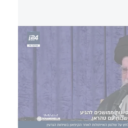
ל שלטון האייתולות לאחר הקיפאון בשיחות הגרעין
 ושוב כי
סבב מלחמה
נוסף עם ישראל הוא רק
א קריטי. הטילים נותרו אחד הכלים הבודדים שנותרו
מעותי למערכות ההגנה האווירית שלה במהלך
חים בתחום הטילים אמרו ל-AP כי השגת המערבלים והיכולת לייצר דלק מוצק היא
ר האו״ם עלול להטיל מחדש סנקציות בהמשך החודש,
ית הטילים האיראנית.
הוסף תגובה