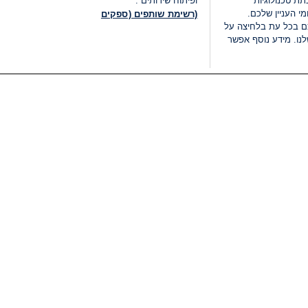
ת טכנולוגיות
ופיתוח שירותים .
י העניין שלכם.
(רשימת שותפים (ספקים
ם בכל עת בלחיצה על
נו. מידע נוסף אפשר
LIVE
קטגוריות
משפטי
חדשות מתפרצות
תנאי שימוש
חדשות
מדיניות פרטיות
העולם
תנאי פרסום ותנאי מכירות
בחירות 2026
הצהרת נגישות
דעות ופרשנויות
נהל העדפות
אוכל
רשימת עוגיות
תחזית מזג האוויר
מיוחד לסופ"ש