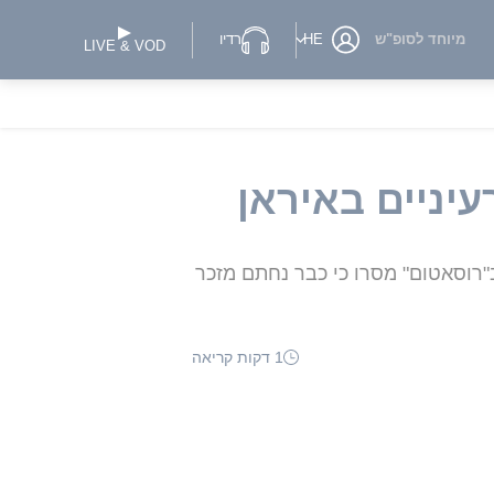
מיוחד לסופ"ש
HE
רדיו
LIVE & VOD
עיניים באיראן
"רוסאטום" מסרו כי כבר נחתם מזכר
1 דקות קריאה