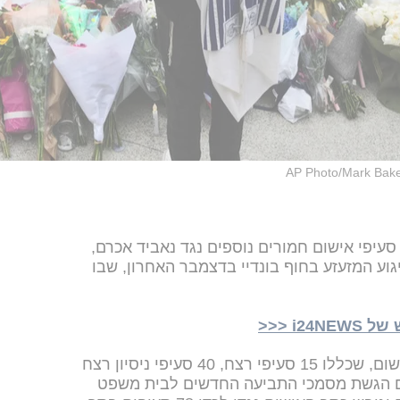
AP Photo/Mark Bak
תובע הפדרלי הגיש היום (רביעי) 19 סעיפי אישום חמורים נוספים נגד נאביד אכרם,
יצוע הפיגוע המזעזע בחוף בונדיי בדצמבר האחרון, שבו
i <<<
עד היום עמד אכרם בפני 59 סעיפי אישום, שכללו 15 סעיפי רצח, 40 סעיפי ניסיון רצח
עם הגשת מסמכי התביעה החדשים לבית משפט