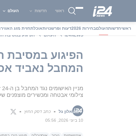
ראשי
חדשות
העולם
ראשי
חדשות
העולם
בחירות 2026
דעות ופרשנויות
אוכל
תחזית מזג האוויר
מ
i24NEWS
העולם
הפיגוע במסיבת חנוכה בסידני: 19 אישומים נוספ
המחבל נאביד אכ
צילומי אבטחה ומכשירים מוצפנים של
אלון גל
כתב דסק החוץ
■
■
10 ביוני 2026, 05:56
אנטישמיות
טרור
אוסטרליה
פיגוע הירי במסי