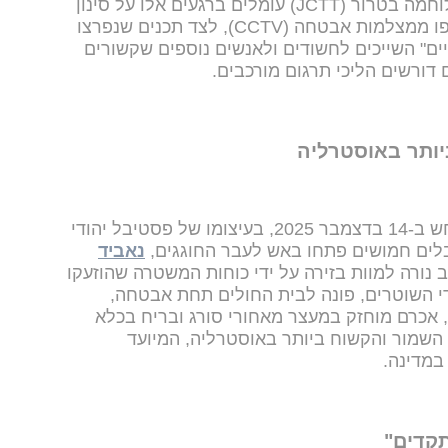
לדבריה, צוותי החקירה המשותפים ללוחמה בטרור (JCTT) עומלים ברגעים אלו על סינון
וסקירה של כ-230,000 תמונות שנאספו ממצלמות אבטחה (CCTV), לצד תכנים שנפרצו
ים" השייכים לחשודים ולאנשים נוספים שקשורים
ורשים הליכי תרגום מורכבים.
ותר באוסטרליה
התרחש ב-14 בדצמבר 2025, בעיצומו של פסטיבל יהודי
חבלים חמושים פתחו באש לעבר החוגגים,
נאביד
ב נורה למוות בזירה על ידי כוחות המשטרה שהוזעקו
ידי השוטרים, פונה לבית החולים תחת אבטחה,
, אכרם מוחזק במעצר מאחורי סורג ובריח בכלא
השמור והקשוח ביותר באוסטרליה, המיועד
במדינה.
תקדים"