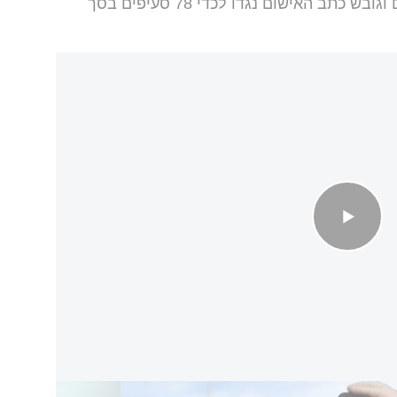
השלום בדאונינג סנטר בסידני, צומצם וגובש כתב האישום נגדו לכדי 78 סעיפים בסך
ף בונדיי