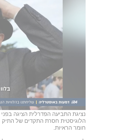
על פי ריש
בזירה וכוללים: 10 סעיפ
חמורה בכוונה לרצוח, ושישה סעיפים 
במקביל, בית המשפט הוציא צו איסור
המוזכרים באישומי החדשים, וזאת במ
תיק הראיות המפלצתי
במהלך הדיון נחשף לראשונה כי על פי
היה בהשראה ישירה מארגון הטרור ד
נציגת התביעה הפדרלית הציגה בפני 
הלוגיסטית חסרת התקדים של התיק ו
חומר הראיות.