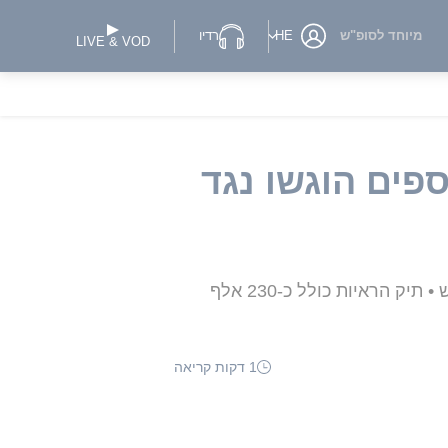
מיוחד לסופ"ש
HE
רדיו
LIVE & VOD
ני: 19 אישומים נוספים הוגשו נגד
מניין האישומים נגד המחבל בן ה-24 זינק ל-78, ומהחקירה עולה כי הטבח הוא לקח השראה מדאעש • תיק הראיות כולל כ-230 אלף
1 דקות קריאה