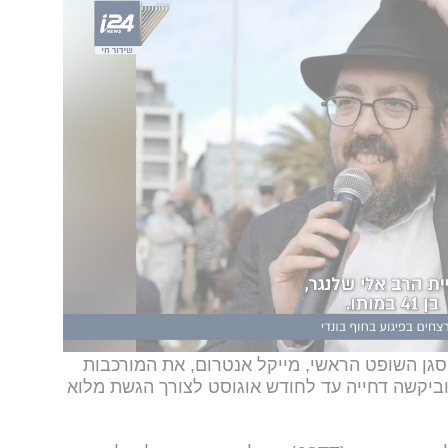
ומי בית המשפט, 19 האישומים החדשים מפרטים את רגעי הלחימה הקשים
ים של "ירי בכוונה לרצוח", שלושה סעיפים של גרימת חבלה
של ירי בכלי נשק מתוך כוונה להתנגד למעצר.
 פרסום זמני על פרטיהם של חלק מהקורבנות
טרה להגן על פרטיותם.
 החשד ונתוני המשטרה, הפיגוע שביצעו אכרם ואביו
אעש.
סגן השופט הראשי, מייקל אנטרום, את המורכבות
ביקשה דחייה עד לחודש אוגוסט לצורך הגשת מלוא