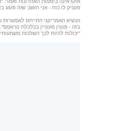
אוקראינה ביממות האחרונות ואמר: "א
מעניק לו כוח - אני חושב שזה פוגע בו"
הנשיא האמריקני התייחס לאפשרות של
בזה - פוטין מעוניין בכלכלת טראמפ"
"יכולות להיות לכך השלכות משמעותיו