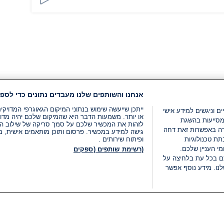
אנחנו והשותפים שלנו מעבדים נתונים כדי לספק
ייתכן שייעשה שימוש בנתוני המיקום הגאוגרפי המדוי
ים וניגשים למידע אישי
או יותר. משמעות הדבר היא שהמיקום שלכם יהיה מדוי
מסייעות בהשגת
לזהות את המכשיר שלכם על סמך סריקה של שילוב המאפי
רה באפשרות זאת דחה
גישה למידע במכשיר. פרסום ותוכן מותאמים אישית, מד
ת טכנולוגיות
ופיתוח שירותים .
י העניין שלכם.
(רשימת שותפים (ספקים
ם בכל עת בלחיצה על
נו. מידע נוסף אפשר
LIVE