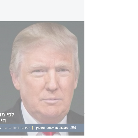
פסגת טראמפ ופוטין: האם המלחמה באוקראינ
"אני לא עושה את זה לבריאות שלי - א
שלנו, אבל אני עושה את זה כדי לשמו
אני אלך״.
בתוך כך,
נשיא אוקראינה וולדימיר ז
לסיים את המלחמה. הפסגה בין טראמפ
ולדיון ענייני בין שלושת המנהיגים. א
לעבוד ביעילות האפשרית".
com/i/web/status/1956337017278615816
לא ניתן להציג מכיוון שעוגיות רשתות חברת
בסוף השבוע האחרון הודיע טראמפ כי ה
באלסקה. בקרמלין אישרו את הפגישה, 