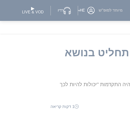
מיוחד לסופ"ש
HE
רדיו
LIVE & VOD
תחליט בנושא
יה התקדמות "יכולות להיות לכך
1 דקות קריאה