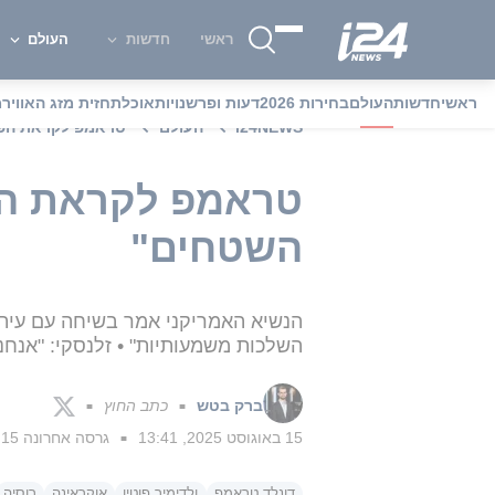
ראשי
חדשות
העולם
ראשי
חדשות
העולם
בחירות 2026
דעות ופרשנויות
אוכל
תחזית מזג האוויר
מ
i24NEWS
העולם
טראמפ לקראת הפסג
טראמפ לקראת הפס
השטחים"
הנשיא האמריקני אמר בשיחה עם עיתו
השלכות משמעותיות" • זלנסקי: "אנחנ
ברק בטש
כתב החוץ
■
■
15 באוגוסט 2025, 13:41
גרסה אחרונה
15 באוגוסט 2025, 18:35
■
דונלד טראמפ
ולדימיר פוטין
אוקראינה
רוסיה