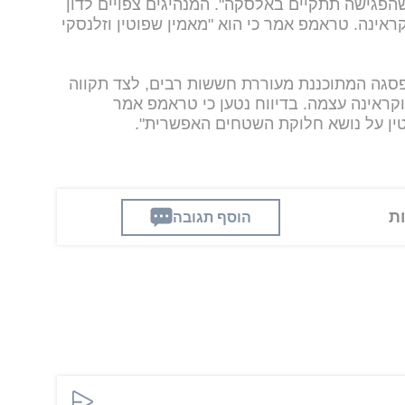
 שהפגישה תתקיים באלסקה". המנהיגים צפויים לדון
ראינה. טראמפ אמר כי הוא "מאמין שפוטין וזלנסקי
 NBC כי פגישת הפסגה המתוכננת מעוררת חששות רבים, לצד תקווה
וקראינה עצמה. בדיווח נטען כי טראמפ אמר
וטין על נושא חלוקת השטחים האפשרית".
הוסף תגובה