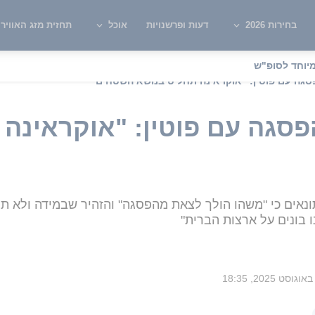
בחירות 2026
דעות ופרשנויות
אוכל
תחזית מזג האוויר
יוחד לסופ"ש
ה עם פוטין: "אוקראינה תחליט בנושא השטחים"
גה עם פוטין: "אוקראינה 
נאים כי "משהו הולך לצאת מהפסגה" והזהיר שבמידה ולא תה
ו בונים על ארצות הברית"