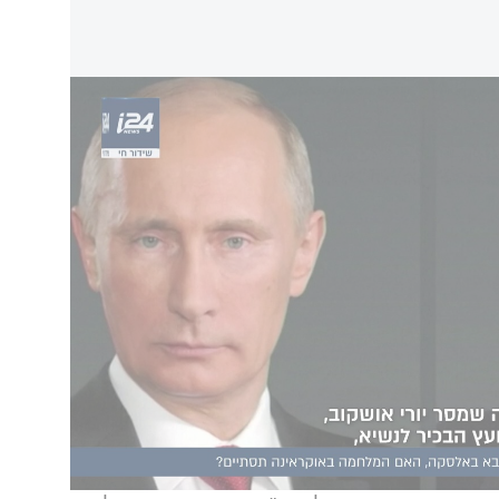
ה תסתיים?
ני לא צריך את זה. הייתי רוצה להתמקד במדינה
ר על הרבה חיים", אמר טראמפ. ״אם זה לא יצליח -
לנסקי
פרסם היום ציוץ ברשת ה-x וכתב כי "זה הזמן
 לפוטין צריכה לסלול את הדרך לשלום צודק,
נחנו בונים על ארצות הברית. אנחנו מוכנים, כתמיד,
https://x.
יות חסומות. ניתן להפעיל בלחיצה כאן
נהל העדפות
.
וא צפוי להיפגש עם נשיא רוסיה ולדימיר פוטין
כאשר יועצו של פוטין יורי אושקוב אמר: "רוסיה