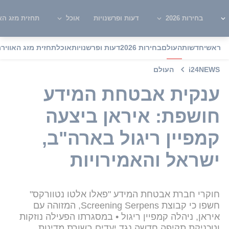
בחירות 2026
דעות ופרשנויות
אוכל
תחזית מזג האו
ראשי
חדשות
העולם
בחירות 2026
דעות ופרשנויות
אוכל
תחזית מזג האוויר
מ
i24NEWS
העולם
ענקית אבטחת המידע
חושפת: איראן ביצעה
קמפיין ריגול בארה"ב,
ישראל והאמירויות
חוקרי חברת אבטחת המידע "פאלו אלטו נטוורקס"
חשפו כי קבוצת Screening Serpens, המזוהה עם
איראן, ניהלה קמפיין ריגול • במסגרתו הפעילה נוזקות
וטכניקת תקיפה חדשה נגד יעדים בשורת מדינות