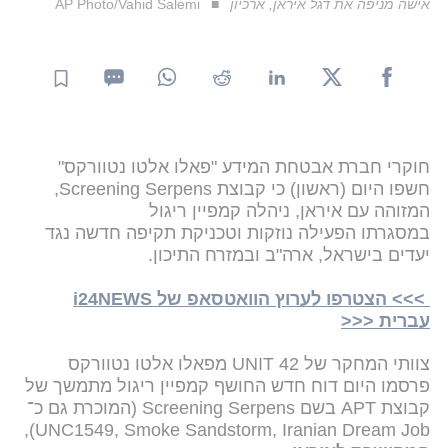
אישה מניפה את דגל איראן, ארכיון
AP Photo/Vahid Salemi
חוקרי חברת אבטחת המידע "פאלו אלטו נטוורקס"
חשפו היום (ראשון) כי קבוצת Screening Serpens,
המזוהה עם איראן, ניהלה קמפיין ריגול
במסגרתו הפעילה נוזקות וטכניקת תקיפה חדשה נגד
יעדים בישראל, ארה"ב ובמזרח התיכון.
>>> הצטרפו לערוץ הוואטסאפ של i24NEWS
עברית <<<
צוותי המחקר של UNIT 42 מפאלו אלטו נטוורקס
פרסמו היום דוח חדש החושף קמפיין ריגול מתמשך של
קבוצת APT בשם Screening Serpens (המוכרת גם כ־
UNC1549, Smoke Sandstorm, Iranian Dream Job),