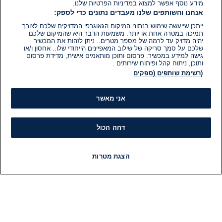
מידע נוסף אפשר למצוא במדיניות הפרטיות שלנו.
אנחנו והשותפים שלנו מעבדים נתונים כדי לספק:
ייתכן שייעשה שימוש בנתוני המיקום הגאוגרפי המדויקים שלכם לצורך
תמיכה במטרה אחת או יותר. משמעות הדבר היא שהמיקום שלכם
יהיה מדויק עד לרמה של מספר מטרים.. ניתן לזהות את המכשיר
שלכם על סמך סריקה של שילוב המאפיינים הייחודי שלו.. אחסון ו/או
גישה למידע במכשיר. פרסום ותוכן מותאמים אישית, מדידת פרסום
ותוכן, ניתוח קהל ופיתוח שירותים .
(רשימת שותפים (ספקים
אני מאשר
דחה הכול
הצגת מטרות
חדשות
פיד חדשות
LIVE
רדיו
תוכניות
מידע
קט
הוועד המנהל של i24NEWS
חד