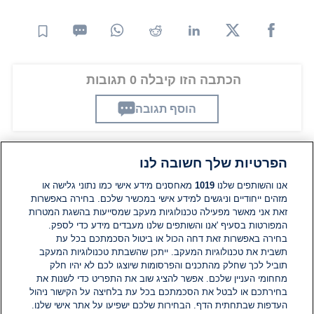
הכתבה הזו קיבלה 0 תגובות
הוסף תגובה
הפרטיות שלך חשובה לנו
תגובות
אנו והשותפים שלנו
1019
מאחסנים מידע אישי כמו נתוני גלישה או
מזהים ייחודיים וניגשים למידע אישי במכשיר שלכם. בחירה באפשרות
אין עדיין תגובות. היה הראשון להגיב
זאת אני מאשר מפעילה טכנולוגיות מעקב שמסייעות בהשגת המטרות
המפורטות בסעיף 'אנו והשותפים שלנו מעבדים מידע כדי לספק.
בחירה באפשרות זאת דחה הכול או ביטול הסכמתכם בכל עת
הוסף תגובה
תשבית את טכנולוגיות המעקב. ייתכן שהשבתת טכנולוגיות המעקב
תוביל לכך שחלק מהתכנים והפרסומות שיוצגו לכם לא יהיו חלק
מחחומי העניין שלכם. אפשר להציג שוב את התפריט כדי לשנות את
בחירתכם או לבטל את הסכמתכם בכל עת בלחיצה על הקישור ניהול
העדפות שבתחתית הדף. הבחירות שלכם ישפיעו על אתר אישי שלנו.