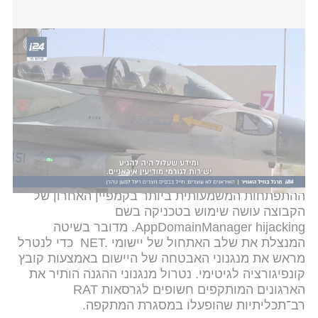
פרשת ריגול חדשה: חייל בבסיס חצרים ריגל עבור איראן
שש גרסאות הסוס הטרויאני החדשות שאותרו סווגו
לשתי משפחות נוזקה חדשות, שהופעלו במסגרת
קמפייני ריגול
מקבילים. על בסיס עיתוי ההפעלה,
הניתוח שלנו מצביע על שני גלי מתקפות סייבר
מתואמים. לפחות אחת מהגרסאות קודדה והופעלה עם
הוראות תזמון ייעודיות.
ההתפתחות המשמעותית ביותר בקמפיין האחרון של
הקבוצה עושה שימוש בטכניקה בשם
AppDomainManager hijacking. מדובר בשיטה
המנצלת את שלב האתחול של יישומי ‎ NET.‎ כדי לנטרל
מראש את מנגנוני האבטחה של היישום באמצעות קובץ
קונפיגורציה לגיטימי. נטרול מנגנוני ההגנה הותיר את
הארגונים המותקפים חשופים לגרסאות RAT
רב־תכליתיות שהופעלו במסגרת המתקפה.