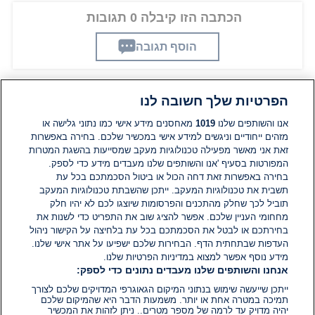
הכתבה הזו קיבלה 0 תגובות
הוסף תגובה
הפרטיות שלך חשובה לנו
תגובות
אנו והשותפים שלנו
1019
מאחסנים מידע אישי כמו נתוני גלישה או
מזהים ייחודיים וניגשים למידע אישי במכשיר שלכם. בחירה באפשרות
אין עדיין תגובות. היה הראשון להגיב
זאת אני מאשר מפעילה טכנולוגיות מעקב שמסייעות בהשגת המטרות
המפורטות בסעיף 'אנו והשותפים שלנו מעבדים מידע כדי לספק.
בחירה באפשרות זאת דחה הכול או ביטול הסכמתכם בכל עת
הוסף תגובה
תשבית את טכנולוגיות המעקב. ייתכן שהשבתת טכנולוגיות המעקב
תוביל לכך שחלק מהתכנים והפרסומות שיוצגו לכם לא יהיו חלק
מחחומי העניין שלכם. אפשר להציג שוב את התפריט כדי לשנות את
בחירתכם או לבטל את הסכמתכם בכל עת בלחיצה על הקישור ניהול
העדפות שבתחתית הדף. הבחירות שלכם ישפיעו על אתר אישי שלנו.
מידע נוסף אפשר למצוא במדיניות הפרטיות שלנו.
אנחנו והשותפים שלנו מעבדים נתונים כדי לספק:
ייתכן שייעשה שימוש בנתוני המיקום הגאוגרפי המדויקים שלכם לצורך
תמיכה במטרה אחת או יותר. משמעות הדבר היא שהמיקום שלכם
יהיה מדויק עד לרמה של מספר מטרים.. ניתן לזהות את המכשיר