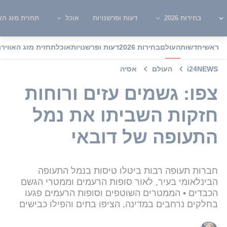
בחירות 2026
דעות ופרשנויות
אוכל
תחזית מזג האו
ראשי
חדשות
העולם
בחירות 2026
דעות ופרשנויות
אוכל
תחזית מזג האוויר
מ
i24NEWS
העולם
אסיה
צפו: גשמים עזים ורוחות
חזקות השביתו את נמל
התעופה של דובאי
חברות תעופה רבות ביטלו טיסות בנמל התעופה
הבינלאומי בעיר, לאור סופות הרעמים וממטרי הגשם
הכבדים • הממטרים השוטפים וסופות הרעמים פגעו
בחלקים נרחבים במדינה, הציפו בתים והפילו כבישים