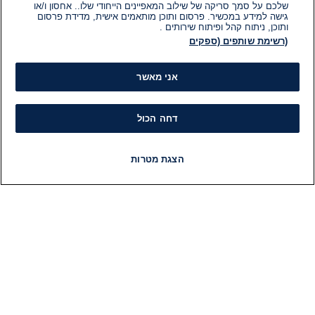
שלכם על סמך סריקה של שילוב המאפיינים הייחודי שלו.. אחסון ו/או
גישה למידע במכשיר. פרסום ותוכן מותאמים אישית, מדידת פרסום
ותוכן, ניתוח קהל ופיתוח שירותים .
(רשימת שותפים (ספקים
אני מאשר
דחה הכול
הצגת מטרות
חדשות
פיד חדשות
LIVE
רדיו
תוכניות
מידע
קט
הוועד המנהל של i24NEWS
חד
הטאלנטים של i24NEWS
חד
תוכניות הטלוויזיה של i24NEWS
הע
רדיו בשידור חי
בחיר
דרושים
דעו