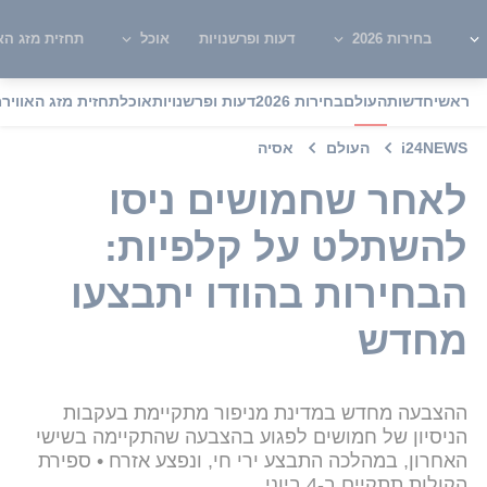
בחירות 2026
דעות ופרשנויות
אוכל
תחזית מזג האו
ראשי
חדשות
העולם
בחירות 2026
דעות ופרשנויות
אוכל
תחזית מזג האוויר
מ
i24NEWS
העולם
אסיה
לאחר שחמושים ניסו
להשתלט על קלפיות:
הבחירות בהודו יתבצעו
מחדש
ההצבעה מחדש במדינת מניפור מתקיימת בעקבות
הניסיון של חמושים לפגוע בהצבעה שהתקיימה בשישי
האחרון, במהלכה התבצע ירי חי, ונפצע אזרח • ספירת
הקולות תתקיים ב-4 ביוני