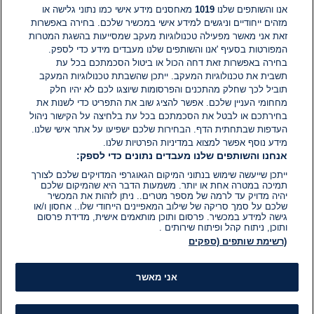
אנו והשותפים שלנו
1019
מאחסנים מידע אישי כמו נתוני גלישה או
מזהים ייחודיים וניגשים למידע אישי במכשיר שלכם. בחירה באפשרות
אין עדיין תגובות. היה הראשון להגיב
זאת אני מאשר מפעילה טכנולוגיות מעקב שמסייעות בהשגת המטרות
המפורטות בסעיף 'אנו והשותפים שלנו מעבדים מידע כדי לספק.
בחירה באפשרות זאת דחה הכול או ביטול הסכמתכם בכל עת
הוסף תגובה
תשבית את טכנולוגיות המעקב. ייתכן שהשבתת טכנולוגיות המעקב
תוביל לכך שחלק מהתכנים והפרסומות שיוצגו לכם לא יהיו חלק
מחחומי העניין שלכם. אפשר להציג שוב את התפריט כדי לשנות את
בחירתכם או לבטל את הסכמתכם בכל עת בלחיצה על הקישור ניהול
העדפות שבתחתית הדף. הבחירות שלכם ישפיעו על אתר אישי שלנו.
מידע נוסף אפשר למצוא במדיניות הפרטיות שלנו.
אנחנו והשותפים שלנו מעבדים נתונים כדי לספק:
ייתכן שייעשה שימוש בנתוני המיקום הגאוגרפי המדויקים שלכם לצורך
תמיכה במטרה אחת או יותר. משמעות הדבר היא שהמיקום שלכם
יהיה מדויק עד לרמה של מספר מטרים.. ניתן לזהות את המכשיר
שלכם על סמך סריקה של שילוב המאפיינים הייחודי שלו.. אחסון ו/או
גישה למידע במכשיר. פרסום ותוכן מותאמים אישית, מדידת פרסום
ותוכן, ניתוח קהל ופיתוח שירותים .
(רשימת שותפים (ספקים
אני מאשר