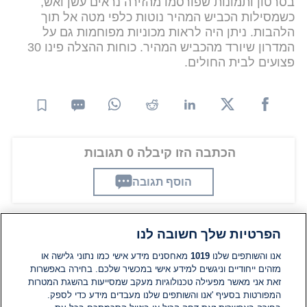
בסרטון ותמונות שפורסמו מהזירה נראים עשן ואש,
כשמסילות הכביש המהיר נוטות כלפי מטה אל תוך
הלהבות. ניתן היה לראות מכוניות מפוחמות גם על
המדרון שיורד מהכביש המהיר. כוחות ההצלה פינו 30
פצועים לבית החולים.
הכתבה הזו קיבלה 0 תגובות
הוסף תגובה
הפרטיות שלך חשובה לנו
תגובות
אנו והשותפים שלנו
1019
מאחסנים מידע אישי כמו נתוני גלישה או
מזהים ייחודיים וניגשים למידע אישי במכשיר שלכם. בחירה באפשרות
זאת אני מאשר מפעילה טכנולוגיות מעקב שמסייעות בהשגת המטרות
אין עדיין תגובות. היה הראשון להגיב
המפורטות בסעיף 'אנו והשותפים שלנו מעבדים מידע כדי לספק.