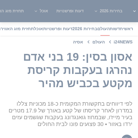
בחירות 2026
דעות ופרשנויות
אוכל
תחזית מזג האו
ראשי
חדשות
העולם
בחירות 2026
דעות ופרשנויות
אוכל
תחזית מזג האוויר
מ
i24NEWS
העולם
אסיה
אסון בסין: 19 בני אדם
נהרגו בעקבות קריסת
מקטע בכביש מהיר
לפי דיווחים בתקשורת המקומית כ-18 מכוניות צללו
במדרון לאחר קריסתו של קטע באורך של 17.9 מטרים
בעיר מייז'ו, שבמחוז גואנגדונג בעקבות שגשמים עזים
ירדו באזור • 30 פצועים פונו לבית החולים