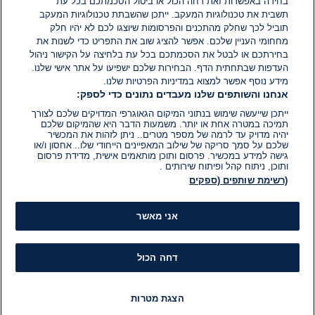
בחירה באפשרות זאת דחה הכול או ביטול הסכמתכם בכל עת
הוסף תגובה
תשבית את טכנולוגיות המעקב. ייתכן שהשבתת טכנולוגיות המעקב
תוביל לכך שחלק מהתכנים והפרסומות שיוצגו לכם לא יהיו חלק
מחחומי העניין שלכם. אפשר להציג שוב את התפריט כדי לשנות את
בחירתכם או לבטל את הסכמתכם בכל עת בלחיצה על הקישור ניהול
העדפות שבתחתית הדף. הבחירות שלכם ישפיעו על אתר אישי שלנו.
מידע נוסף אפשר למצוא במדיניות הפרטיות שלנו.
אנחנו והשותפים שלנו מעבדים נתונים כדי לספק:
ייתכן שייעשה שימוש בנתוני המיקום הגאוגרפי המדויקים שלכם לצורך
תמיכה במטרה אחת או יותר. משמעות הדבר היא שהמיקום שלכם
יהיה מדויק עד לרמה של מספר מטרים.. ניתן לזהות את המכשיר
שלכם על סמך סריקה של שילוב המאפיינים הייחודי שלו.. אחסון ו/או
גישה למידע במכשיר. פרסום ותוכן מותאמים אישית, מדידת פרסום
ותוכן, ניתוח קהל ופיתוח שירותים .
(רשימת שותפים (ספקים
אני מאשר
דחה הכול
הצגת מטרות
חדשות
פיד חדשות
LIVE
רדיו
תוכניות