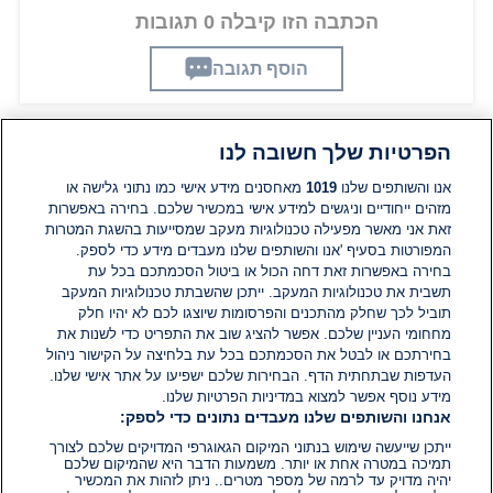
הכתבה הזו קיבלה 0 תגובות
הוסף תגובה
הפרטיות שלך חשובה לנו
תגובות
אנו והשותפים שלנו
1019
מאחסנים מידע אישי כמו נתוני גלישה או
מזהים ייחודיים וניגשים למידע אישי במכשיר שלכם. בחירה באפשרות
זאת אני מאשר מפעילה טכנולוגיות מעקב שמסייעות בהשגת המטרות
אין עדיין תגובות. היה הראשון להגיב
המפורטות בסעיף 'אנו והשותפים שלנו מעבדים מידע כדי לספק.
בחירה באפשרות זאת דחה הכול או ביטול הסכמתכם בכל עת
הוסף תגובה
תשבית את טכנולוגיות המעקב. ייתכן שהשבתת טכנולוגיות המעקב
תוביל לכך שחלק מהתכנים והפרסומות שיוצגו לכם לא יהיו חלק
מחחומי העניין שלכם. אפשר להציג שוב את התפריט כדי לשנות את
בחירתכם או לבטל את הסכמתכם בכל עת בלחיצה על הקישור ניהול
העדפות שבתחתית הדף. הבחירות שלכם ישפיעו על אתר אישי שלנו.
מידע נוסף אפשר למצוא במדיניות הפרטיות שלנו.
אנחנו והשותפים שלנו מעבדים נתונים כדי לספק:
ייתכן שייעשה שימוש בנתוני המיקום הגאוגרפי המדויקים שלכם לצורך
תמיכה במטרה אחת או יותר. משמעות הדבר היא שהמיקום שלכם
יהיה מדויק עד לרמה של מספר מטרים.. ניתן לזהות את המכשיר