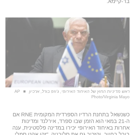
בר-קיימא.
ראש מדיניות החוץ של האיחוד האירופי, ג'וזפ בורל, ארכיון
AP
Photo/Virginia Mayo
כשנשאל בתחנת הרדיו הספרדית המקומית RNE אם
ה-21 במאי הוא הזמן שבו ספרד, אירלנד ומדינות
אחרות באיחוד האירופי יכירו במדינה פלסטינית, ענה
בורל בחיוב, והזכיר גם את סלובניה. "זהו אקט סמלי