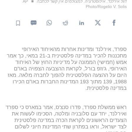
דגל אירלנד, אילוסטרציה. למצולמים אין קשר לכתבה
AP
Photo/Rogelio V. Solis
ספרד, אירלנד ומדינות אחרות מהאיחוד האירופי
מתכננות להכיר במדינה פלסטינית ב-21 במאי, כך אמר
אמש (חמישי) הממונה על מדיניות החוץ של האיחוד
האירופי, ג'וזפ בורל, לקראת ההצבעה הצפויה באו"ם
היום על ההצעה הפלסטינית להפוך לחברה מלאה. מאז
1988, 139 מתוך 193 המדינות החברות באו"ם הכירו
במדינה פלסטינית.
ראש ממשלת ספרד, פדרו סנצ'ס, אמר במארס כי ספרד
ואירלנד, יחד עם סלובניה ומלטה, הסכימו לעשות את
הצעדים הראשונים לקראת הכרה במדינה פלסטינית
לצד ישראל, וראו בפתרון שתי המדינות חיוני לשלום