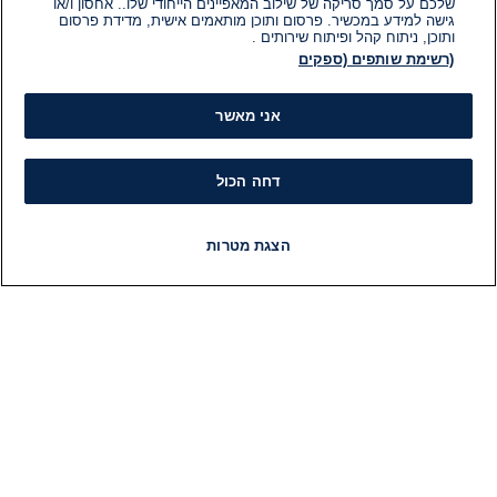
שלכם על סמך סריקה של שילוב המאפיינים הייחודי שלו.. אחסון ו/או
גישה למידע במכשיר. פרסום ותוכן מותאמים אישית, מדידת פרסום
ותוכן, ניתוח קהל ופיתוח שירותים .
(רשימת שותפים (ספקים
אני מאשר
דחה הכול
הצגת מטרות
חדשות
פיד חדשות
LIVE
רדיו
תוכניות
מידע
קט
הוועד המנהל של i24NEWS
חד
הטאלנטים של i24NEWS
חד
תוכניות הטלוויזיה של i24NEWS
הע
רדיו בשידור חי
בחיר
דרושים
דעו
צור קשר
או