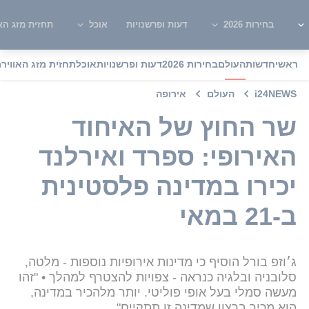
בחירות 2026
דעות ופרשנויות
אוכל
תחזית מזג האו
ראשי
חדשות
העולם
בחירות 2026
דעות ופרשנויות
אוכל
תחזית מזג האוויר
מ
i24NEWS
העולם
אירופה
שר החוץ של האיחוד
האירופי: ספרד ואירלנד
יכירו במדינה פלסטינית
ב-21 במאי
ג׳וזפ בורל הוסיף כי מדינות אירופיות נוספות - מלטה,
סלובניה ובלגיה כנראה - צפויות להצטרף למהלך • "זהו
מעשה סמלי בעל אופי פוליטי. יותר מלהכיר במדינה,
הוא מכיר ברצון שמדינה זו תתקיים"