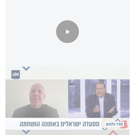
אנטישמיות באתונה: בעל המסעדה הישראלית שהושחתה ע"י פרו
פלסטינים מגיב לראשונה
בשנה שעברה, מנהל מלון ברומא ביטל הזמנה של זוג
ישראלי יום אחד בלבד לפני נסיעתם, והאשים אותם
ברצח עם ואמר להם שהמלון "ישמח לאפשר ביטול
חינם". "אנו מודיעים לכם כי הישראלים, כאחראים לרצח
עם, אינם לקוחות רצויים אצלנו", אמר מנהל המלון לזוג.