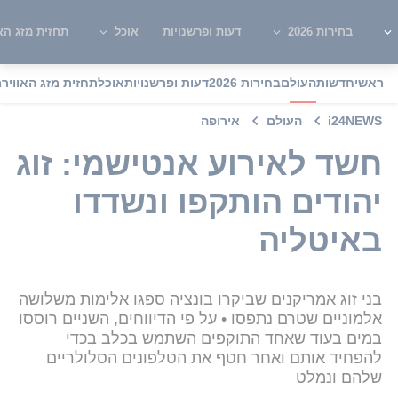
בחירות 2026
דעות ופרשנויות
אוכל
תחזית מזג האו
ראשי
חדשות
העולם
בחירות 2026
דעות ופרשנויות
אוכל
תחזית מזג האוויר
מ
i24NEWS
העולם
אירופה
חשד לאירוע אנטישמי: זוג
יהודים הותקפו ונשדדו
באיטליה
בני זוג אמריקנים שביקרו בונציה ספגו אלימות משלושה
אלמוניים שטרם נתפסו • על פי הדיווחים, השניים רוססו
במים בעוד שאחד התוקפים השתמש בכלב בכדי
להפחיד אותם ואחר חטף את הטלפונים הסלולריים
שלהם ונמלט