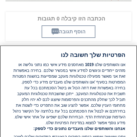
הכתבה הזו קיבלה 0 תגובות
הוסף תגובה
הפרטיות שלך חשובה לנו
תגובות
אנו והשותפים שלנו
1019
מאחסנים מידע אישי כמו נתוני גלישה או
מזהים ייחודיים וניגשים למידע אישי במכשיר שלכם. בחירה באפשרות
זאת אני מאשר מפעילה טכנולוגיות מעקב שמסייעות בהשגת המטרות
אין עדיין תגובות. היה הראשון להגיב
המפורטות בסעיף 'אנו והשותפים שלנו מעבדים מידע כדי לספק.
בחירה באפשרות זאת דחה הכול או ביטול הסכמתכם בכל עת
הוסף תגובה
תשבית את טכנולוגיות המעקב. ייתכן שהשבתת טכנולוגיות המעקב
תוביל לכך שחלק מהתכנים והפרסומות שיוצגו לכם לא יהיו חלק
מחחומי העניין שלכם. אפשר להציג שוב את התפריט כדי לשנות את
בחירתכם או לבטל את הסכמתכם בכל עת בלחיצה על הקישור ניהול
העדפות שבתחתית הדף. הבחירות שלכם ישפיעו על אתר אישי שלנו.
מידע נוסף אפשר למצוא במדיניות הפרטיות שלנו.
אנחנו והשותפים שלנו מעבדים נתונים כדי לספק:
ייתכן שייעשה שימוש בנתוני המיקום הגאוגרפי המדויקים שלכם לצורך