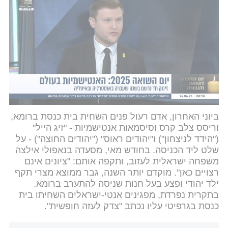
המגמה, זינוק חד באיטליה ואוסטרליה
גל האנטישמיות באירופה לא פוסח על איטליה, בה
יהודים מתמודדים עם גל של עוינות והתקפות ממוקדות,
כולל ונדליזם של ציורי קיר ועסקים, כמו גם תקיפות
פיזיות. מנהיגי הקהילה מזהירים כי אירועים כאלה
הופכים תכופים יותר ויותר על רקע מתחים גוברים
הקשורים למלחמת חרבות ברזל.
ביוני האחרון, אדם רעול פנים השחית בית כנסת ברומא,
וריסס צלב קרס וסיסמאות אנטישמיות - "זיג הייל"
("הידד לניצחון") ו"יהודים ראוס" ("יהודים החוצה") - על
שלט ליד הכניסה. בחודש מאי, מסעדה בנאפולי אילצה
משפחה ישראלית לעזוב, ותקפה אותם: "ציונים אינם
רצויים כאן". מוקדם יותר השנה, גבר ממוצא מצרי תקף
ילד יהודי ופצע בעל חנות שניסה להתערב ברומא.
בתקרית נפרדת, מפגינים אנטי-ישראלים השחיתו בית
כנסת בגרפיטי עליו נכתב "צדק לעזה חופשית".