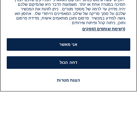
תמיכה במטרה אחת או יותר. משמעות הדבר היא שהמיקום שלכם
יהיה מדויק עד לרמה של מספר מטרים.. ניתן לזהות את המכשיר
שלכם על סמך סריקה של שילוב המאפיינים הייחודי שלו.. אחסון ו/או
גישה למידע במכשיר. פרסום ותוכן מותאמים אישית, מדידת פרסום
ותוכן, ניתוח קהל ופיתוח שירותים .
(רשימת שותפים (ספקים
אני מאשר
דחה הכול
הצגת מטרות
חדשות
פיד חדשות
LIVE
רדיו
תוכניות
מידע
קט
הוועד המנהל של i24NEWS
חד
הטאלנטים של i24NEWS
חד
תוכניות הטלוויזיה של i24NEWS
הע