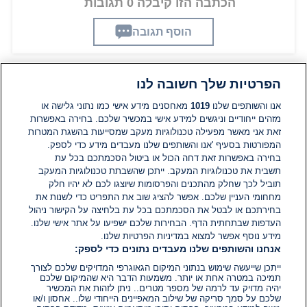
הכתבה הזו קיבלה 0 תגובות
הוסף תגובה
הפרטיות שלך חשובה לנו
תגובות
אנו והשותפים שלנו
1019
מאחסנים מידע אישי כמו נתוני גלישה או
מזהים ייחודיים וניגשים למידע אישי במכשיר שלכם. בחירה באפשרות
זאת אני מאשר מפעילה טכנולוגיות מעקב שמסייעות בהשגת המטרות
אין עדיין תגובות. היה הראשון להגיב
המפורטות בסעיף 'אנו והשותפים שלנו מעבדים מידע כדי לספק.
בחירה באפשרות זאת דחה הכול או ביטול הסכמתכם בכל עת
הוסף תגובה
תשבית את טכנולוגיות המעקב. ייתכן שהשבתת טכנולוגיות המעקב
תוביל לכך שחלק מהתכנים והפרסומות שיוצגו לכם לא יהיו חלק
מחחומי העניין שלכם. אפשר להציג שוב את התפריט כדי לשנות את
בחירתכם או לבטל את הסכמתכם בכל עת בלחיצה על הקישור ניהול
העדפות שבתחתית הדף. הבחירות שלכם ישפיעו על אתר אישי שלנו.
מידע נוסף אפשר למצוא במדיניות הפרטיות שלנו.
אנחנו והשותפים שלנו מעבדים נתונים כדי לספק:
ייתכן שייעשה שימוש בנתוני המיקום הגאוגרפי המדויקים שלכם לצורך
תמיכה במטרה אחת או יותר. משמעות הדבר היא שהמיקום שלכם
יהיה מדויק עד לרמה של מספר מטרים.. ניתן לזהות את המכשיר
שלכם על סמך סריקה של שילוב המאפיינים הייחודי שלו.. אחסון ו/או