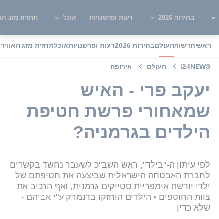
בחירות 2026
דעות ופרשנויות
אוכל
תחזית מזג האו
ראשי
חדשות
העולם
בחירות 2026
דעות ופרשנויות
אוכל
תחזית מזג האוויר
מ
i24NEWS
העולם
אירופה
יעקב פרי - האיש
שמאחורי פרשת חטיפת
הילדים בגרמניה?
לפי עיתון ה-"בילד", ראש השב"כ לשעבר נחשד בקשרים
לחברת האבטחה הישראלית שביצעה את חטיפתם של
ילדי יורשת אימפריית סטייקים גרמנית, ואף הרכיב את
צוות החוטפים • הילדים הוחזקו בדנמרק ע"י אביהם -
שלא כדין