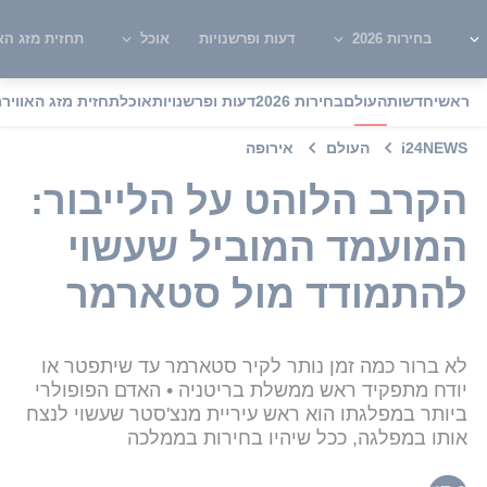
בחירות 2026
דעות ופרשנויות
אוכל
תחזית מזג האו
ראשי
חדשות
העולם
בחירות 2026
דעות ופרשנויות
אוכל
תחזית מזג האוויר
מ
i24NEWS
העולם
אירופה
הקרב הלוהט על הלייבור:
המועמד המוביל שעשוי
להתמודד מול סטארמר
לא ברור כמה זמן נותר לקיר סטארמר עד שיתפטר או
יודח מתפקיד ראש ממשלת בריטניה • האדם הפופולרי
ביותר במפלגתו הוא ראש עיריית מנצ'סטר שעשוי לנצח
אותו במפלגה, ככל שיהיו בחירות בממלכה