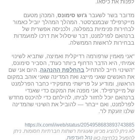
לפנות את כיסאו.
מדובר בשר לשעבר
ג'וש סימונס
, המכהן מטעם
מייקרפילד שבמנצ'סטר. המהלך המהלך יוביל כאמור
לבחירות פנימיות במפלגה, ולכניסה אפשרית של
ברנהאם לפרלמנט, דבר שיסלול את דרכו למועמדות
בבחירות לראשות הממשלה.
"אני מאמין שרפורמה רדיקלית ואמיצה, שתביא לשינוי
אמיתי, היא הדבר הדחוף ביותר כעת", הסביר סימונס,
"השינוי חייב להתחיל
בהחלפת ההנהגה
. היום אני שם
את האנשים שאני מייצג ואת המדינה שאני אוהב במקום
הראשון, ומודיע על פרישתי מתפקידי כחבר הפרלמנט
של מייקרפילד. אני מפנה את המקום כדי שאנדי
ברנהאם יוכל לחזור לביתו, להילחם כדי להיכנס מחדש
לפרלמנט, ואם ייבחר — להוביל את השינוי שהמדינה
שלנו זועקת לו".
https://x.com/i/web/status/2054958683893743885
לא ניתן להציג מכיוון שעוגיות רשתות חברתיות חסומות. ניתן
להפעיל בלחיצה כאן
נהל העדפות
.