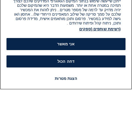
ייתכן שייעשה שימוש בנתוני המיקום הגאוגרפי המדויקים שלכם לצורך
תמיכה במטרה אחת או יותר. משמעות הדבר היא שהמיקום שלכם
יהיה מדויק עד לרמה של מספר מטרים.. ניתן לזהות את המכשיר
שלכם על סמך סריקה של שילוב המאפיינים הייחודי שלו.. אחסון ו/או
גישה למידע במכשיר. פרסום ותוכן מותאמים אישית, מדידת פרסום
ותוכן, ניתוח קהל ופיתוח שירותים .
(רשימת שותפים (ספקים
אני מאשר
דחה הכול
הצגת מטרות
חדשות
פיד חדשות
LIVE
רדיו
תוכניות
מידע
קט
הוועד המנהל של i24NEWS
חד
הטאלנטים של i24NEWS
חד
תוכניות הטלוויזיה של i24NEWS
הע