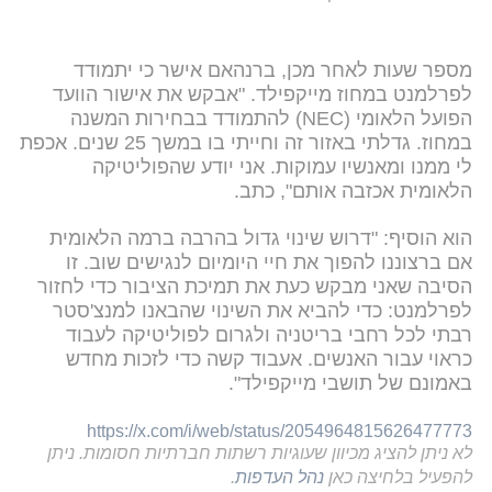
מספר שעות לאחר מכן, ברנהאם אישר כי יתמודד
לפרלמנט במחוז מייקפילד. "אבקש את אישור הוועד
הפועל הלאומי (NEC) להתמודד בבחירות המשנה
במחוז. גדלתי באזור זה וחייתי בו במשך 25 שנים. אכפת
לי ממנו ומאנשיו עמוקות. אני יודע שהפוליטיקה
הלאומית אכזבה אותם", כתב.
הוא הוסיף: "דרוש שינוי גדול בהרבה ברמה הלאומית
אם ברצוננו להפוך את חיי היומיום לנגישים שוב. זו
הסיבה שאני מבקש כעת את תמיכת הציבור כדי לחזור
לפרלמנט: כדי להביא את השינוי שהבאנו למנצ'סטר
רבתי לכל רחבי בריטניה ולגרום לפוליטיקה לעבוד
כראוי עבור האנשים. אעבוד קשה כדי לזכות מחדש
באמונם של תושבי מייקפילד".
https://x.com/i/web/status/2054964815626477773
לא ניתן להציג מכיוון שעוגיות רשתות חברתיות חסומות. ניתן
להפעיל בלחיצה כאן
נהל העדפות
.