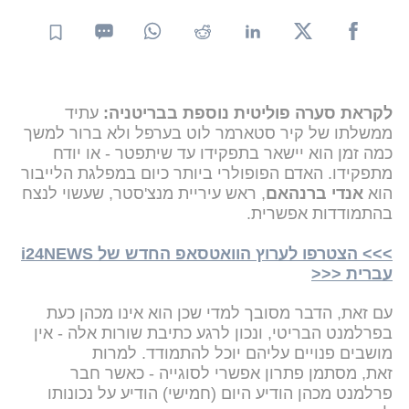
לקראת סערה פוליטית נוספת בבריטניה:
עתיד
ממשלתו של קיר סטארמר לוט בערפל ולא ברור למשך
כמה זמן הוא יישאר בתפקידו עד שיתפטר - או יודח
מתפקידו. האדם הפופולרי ביותר כיום במפלגת הלייבור
הוא
אנדי ברנהאם
, ראש עיריית מנצ'סטר, שעשוי לנצח
בהתמודדות אפשרית.
>>> הצטרפו לערוץ הוואטסאפ החדש של i24NEWS
עברית <<<
עם זאת, הדבר מסובך למדי שכן הוא אינו מכהן כעת
בפרלמנט הבריטי, ונכון לרגע כתיבת שורות אלה - אין
מושבים פנויים עליהם יוכל להתמודד. למרות
זאת, מסתמן פתרון אפשרי לסוגייה - כאשר חבר
פרלמנט מכהן הודיע היום (חמישי) הודיע על נכונותו