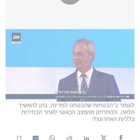
הכוכב העולה הבריטי: נייג'ל פרג' מנהיג הימין בדרך להיות ראש
הממשלה הבא?
בתוך כך, סטארמר פרסם מכתב בו התייחס להתפטרותו
של שר הבריאות וס סטריטינג, הראשון מבין חברי
הקבינט לנקוט בצעד זה. "אני מצטער על עזיבתו", כתב
וציין כי תוצאות הבחירות המקומיות שנערכו בשבוע
שעבר היו "קשות מאוד".
בהמשך, תיאר את מפלגת הלייבור כמי שנמצאת
ב"מאבק על נשמת האומה שלנו" ציין כי חלק מזה הוא
לעמוד ב"הבטחות שהבטחנו למדינה, בהן להמשיך
הלאה, ולהתרחק מהמצב הכאוטי לאחר הבחירות
כלליות האחרונות".