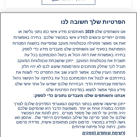
הפרטיות שלך חשובה לנו
תגובות
אנו והשותפים שלנו
1019
מאחסנים מידע אישי כמו נתוני גלישה או
מזהים ייחודיים וניגשים למידע אישי במכשיר שלכם. בחירה באפשרות
זאת אני מאשר מפעילה טכנולוגיות מעקב שמסייעות בהשגת המטרות
אין עדיין תגובות. היה הראשון להגיב
המפורטות בסעיף 'אנו והשותפים שלנו מעבדים מידע כדי לספק.
בחירה באפשרות זאת דחה הכול או ביטול הסכמתכם בכל עת
הוסף תגובה
תשבית את טכנולוגיות המעקב. ייתכן שהשבתת טכנולוגיות המעקב
תוביל לכך שחלק מהתכנים והפרסומות שיוצגו לכם לא יהיו חלק
מחחומי העניין שלכם. אפשר להציג שוב את התפריט כדי לשנות את
בחירתכם או לבטל את הסכמתכם בכל עת בלחיצה על הקישור ניהול
העדפות שבתחתית הדף. הבחירות שלכם ישפיעו על אתר אישי שלנו.
מידע נוסף אפשר למצוא במדיניות הפרטיות שלנו.
אנחנו והשותפים שלנו מעבדים נתונים כדי לספק:
ייתכן שייעשה שימוש בנתוני המיקום הגאוגרפי המדויקים שלכם לצורך
תמיכה במטרה אחת או יותר. משמעות הדבר היא שהמיקום שלכם
יהיה מדויק עד לרמה של מספר מטרים.. ניתן לזהות את המכשיר
שלכם על סמך סריקה של שילוב המאפיינים הייחודי שלו.. אחסון ו/או
גישה למידע במכשיר. פרסום ותוכן מותאמים אישית, מדידת פרסום
ותוכן, ניתוח קהל ופיתוח שירותים .
(רשימת שותפים (ספקים