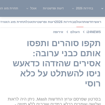
בחירות 2026
דעות ופרשנויות
אוכל
תחזית מזג האו
ראשי
חדשות
העולם
בחירות 2026
דעות ופרשנויות
אוכל
תחזית מזג האוויר
מ
i24NEWS
העולם
אירופה
תקפו סוהרים ותפסו
אותם כבני ערובה:
אסירים שהזדהו כדאעש
ניסו להשתלט על כלא
רוסי
בסרטון שפרסם ערוץ החדשות Mash, ניתן היה לראות
שלושה שומרים בכלא במדים שוכבים ללא תזוזה -