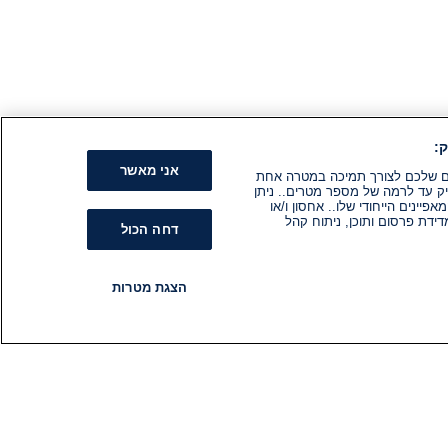
:
אני מאשר
קים שלכם לצורך תמיכה במטרה אחת
ק עד לרמה של מספר מטרים.. ניתן
ינים הייחודי שלו.. אחסון ו/או
ידת פרסום ותוכן, ניתוח קהל
דחה הכול
הצגת מטרות
רדיו
תוכניות
עקבו אחרינו
הירשם לניוזלטר