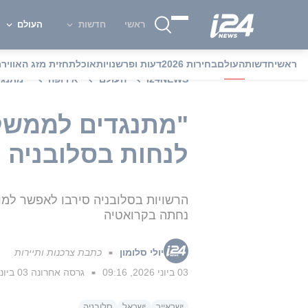
ראשי
חדשות
העולם
ראשי
חדשות
העולם
בחירות 2026
דעות ופרשנויות
אוכל
תחזית מזג האוויר
מ
i24NEWS
העולם
אירופה
"מתנגד
"מתנגדים לממשלת
לנחות בסלובניה
הרשויות בסלובניה סירבו לאפשר למו
נחתה בקרואטיה
יולי סלומון
כתבת צרכנות ותיירות
■
03 ביוני 2026, 09:16
גרסה אחרונה
03 ביוני 2026, 09:44
■
ישראייר
ישראל
סלובניה