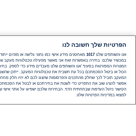
הפרטיות שלך חשובה לנו
אנו והשותפים שלנו
1017
מאחסנים מידע אישי כמו נתוני גלישה או מזהים ייחודי
במכשיר שלכם. בחירה באפשרות זאת אני מאשר מפעילה טכנולוגיות מעקב ש
המטרות המפורטות בסעיף 'אנו והשותפים שלנו מעבדים מידע כדי לספק. בחי
הכול או ביטול הסכמתכם בכל עת תשבית את טכנולוגיות המעקב. ייתכן שהשבת
המעקב תוביל לכך שחלק מהתכנים והפרסומות שיוצגו לכם לא יהיו חלק מחחומ
אפשר להציג שוב את התפריט כדי לשנות את בחירתכם או לבטל את הסכמתכ
הקישור ניהול העדפות שבתחתית הדף. הבחירות שלכם ישפיעו על אתר אישי של
למצוא במדיניות הפרטיות שלנו.
חדשות
פיד חדשות
מידע
הוועד המנהל של i24NEWS