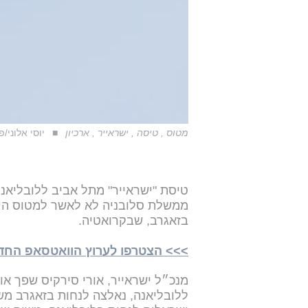
מטוס , טיסה , ישראייר , ארכיון
יוסי אלוני/פל
טיסת "ישראייר" מתל אביב ללובליא
ממשלת סלובניה לא לאשר למטוס היש
בזאגרב, שבקרואטיה.
>>> הצטרפו לערוץ הוואטסאפ החדש של i24NEWS ע
מנכ״ל ישראייר, אורי סירקיס שפך אור
ללובליאנה, נאלצה לנחות בזאגרב מ