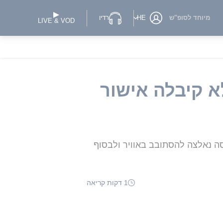
מיוחד לסופ"ש
HE
רדיו
LIVE & VOD
א קיבלה אישור
סה נאלצה להסתובב באוויר ולבסוף
1 דקות קריאה