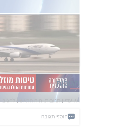
פוטנציאלים
i24NEWS
סירקיס הוסיף כי "מדובר בהפרה בו
האירופי. מעורבים בכך משרד החוץ, ר
את הטיסה
עלו בתוהו". יצוין כי מד
החברה במדינה.
הכתבה הזו קיבלה 0 תגובות
תגובות
אין עדיין תגובות. היה הראשון להגיב
הוסף תגובה