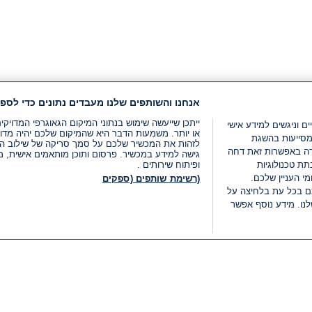
אנחנו והשותפים שלנו מעבדים נתונים כדי לספק
ייתכן שייעשה שימוש בנתוני המיקום הגאוגרפי המדוי
ים וניגשים למידע אישי
או יותר. משמעות הדבר היא שהמיקום שלכם יהיה מדוי
מסייעות בהשגת
לזהות את המכשיר שלכם על סמך סריקה של שילוב המאפי
רה באפשרות זאת דחה
גישה למידע במכשיר. פרסום ותוכן מותאמים אישית, מד
ת טכנולוגיות
ופיתוח שירותים .
י העניין שלכם.
(רשימת שותפים (ספקים
ם בכל עת בלחיצה על
נו. מידע נוסף אפשר
LIVE
קטגוריות
משפטי
חדשות מתפרצות
תנאי שימוש