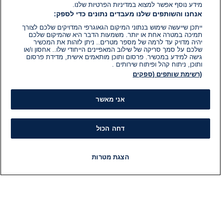
מידע נוסף אפשר למצוא במדיניות הפרטיות שלנו.
אנחנו והשותפים שלנו מעבדים נתונים כדי לספק:
ייתכן שייעשה שימוש בנתוני המיקום הגאוגרפי המדויקים שלכם לצורך
תמיכה במטרה אחת או יותר. משמעות הדבר היא שהמיקום שלכם
יהיה מדויק עד לרמה של מספר מטרים.. ניתן לזהות את המכשיר
שלכם על סמך סריקה של שילוב המאפיינים הייחודי שלו.. אחסון ו/או
גישה למידע במכשיר. פרסום ותוכן מותאמים אישית, מדידת פרסום
ותוכן, ניתוח קהל ופיתוח שירותים .
(רשימת שותפים (ספקים
אני מאשר
דחה הכול
הצגת מטרות
חדשות
פיד חדשות
LIVE
רדיו
תוכניות
מידע
קט