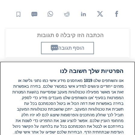
הכתבה הזו קיבלה 0 תגובות
הוסף תגובה
הפרטיות שלך חשובה לנו
תגובות
אנו והשותפים שלנו
1019
מאחסנים מידע אישי כמו נתוני גלישה או
מזהים ייחודיים וניגשים למידע אישי במכשיר שלכם. בחירה באפשרות
זאת אני מאשר מפעילה טכנולוגיות מעקב שמסייעות בהשגת המטרות
אין עדיין תגובות. היה הראשון להגיב
המפורטות בסעיף 'אנו והשותפים שלנו מעבדים מידע כדי לספק.
בחירה באפשרות זאת דחה הכול או ביטול הסכמתכם בכל עת
הוסף תגובה
תשבית את טכנולוגיות המעקב. ייתכן שהשבתת טכנולוגיות המעקב
תוביל לכך שחלק מהתכנים והפרסומות שיוצגו לכם לא יהיו חלק
מחחומי העניין שלכם. אפשר להציג שוב את התפריט כדי לשנות את
בחירתכם או לבטל את הסכמתכם בכל עת בלחיצה על הקישור ניהול
העדפות שבתחתית הדף. הבחירות שלכם ישפיעו על אתר אישי שלנו.