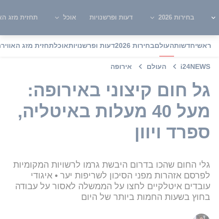
בחירות 2026
דעות ופרשנויות
אוכל
תחזית מזג האו
ראשי
חדשות
העולם
בחירות 2026
דעות ופרשנויות
אוכל
תחזית מזג האוויר
מ
i24NEWS
העולם
אירופה
גל חום קיצוני באירופה:
מעל 40 מעלות באיטליה,
ספרד ויוון
גלי החום שהכו בדרום היבשת גרמו לרשויות המקומיות
לפרסם אזהרות מפני הסיכון לשריפות יער • איגודי
עובדים איטלקיים לחצו על הממשלה לאסור על עבודה
בחוץ בשעות החמות ביותר של היום