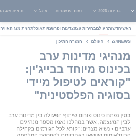
בחירות 2026
דעות ופרשנויות
אוכל
תחזית מזג האו
ראשי
חדשות
העולם
בחירות 2026
דעות ופרשנויות
אוכל
תחזית מזג האוויר
מ
i24NEWS
העולם
המזרח התיכון
מנהיגי מדינות ערב
בכינוס מיוחד בבייג'ין:
"קוראים לטיפול מיידי
בסוגיה הפלסטינית"
בסין נפתח כינוס פורום שיתוף הפעולה בין מדינות ערב
לבין המעצמה, אשר במהלכו נאמו מספר מנהיגים
ערביים • נשיא מצרים: "קורא לכל הגורמים בקהילה
הבינלאומית שיישאו באחריותם להפסקת המלחמה