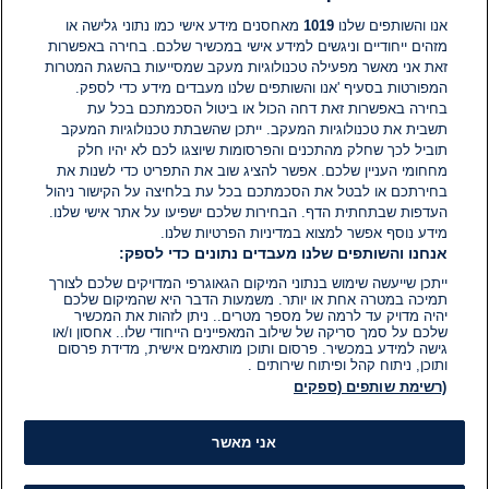
תגובות
אנו והשותפים שלנו
1019
מאחסנים מידע אישי כמו נתוני גלישה או
מזהים ייחודיים וניגשים למידע אישי במכשיר שלכם. בחירה באפשרות
זאת אני מאשר מפעילה טכנולוגיות מעקב שמסייעות בהשגת המטרות
אין עדיין תגובות. היה הראשון להגיב
המפורטות בסעיף 'אנו והשותפים שלנו מעבדים מידע כדי לספק.
בחירה באפשרות זאת דחה הכול או ביטול הסכמתכם בכל עת
הוסף תגובה
תשבית את טכנולוגיות המעקב. ייתכן שהשבתת טכנולוגיות המעקב
תוביל לכך שחלק מהתכנים והפרסומות שיוצגו לכם לא יהיו חלק
מחחומי העניין שלכם. אפשר להציג שוב את התפריט כדי לשנות את
בחירתכם או לבטל את הסכמתכם בכל עת בלחיצה על הקישור ניהול
העדפות שבתחתית הדף. הבחירות שלכם ישפיעו על אתר אישי שלנו.
מידע נוסף אפשר למצוא במדיניות הפרטיות שלנו.
אנחנו והשותפים שלנו מעבדים נתונים כדי לספק:
ייתכן שייעשה שימוש בנתוני המיקום הגאוגרפי המדויקים שלכם לצורך
תמיכה במטרה אחת או יותר. משמעות הדבר היא שהמיקום שלכם
יהיה מדויק עד לרמה של מספר מטרים.. ניתן לזהות את המכשיר
שלכם על סמך סריקה של שילוב המאפיינים הייחודי שלו.. אחסון ו/או
גישה למידע במכשיר. פרסום ותוכן מותאמים אישית, מדידת פרסום
ותוכן, ניתוח קהל ופיתוח שירותים .
(רשימת שותפים (ספקים
אני מאשר