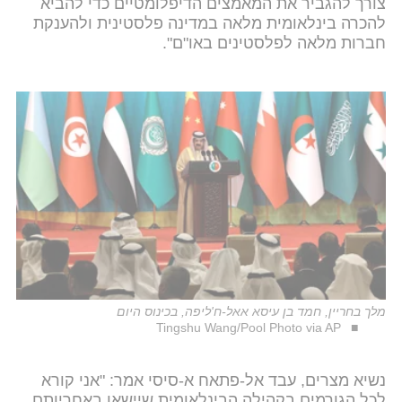
צורך להגביר את המאמצים הדיפלומטיים כדי להביא
להכרה בינלאומית מלאה במדינה פלסטינית ולהענקת
חברות מלאה לפלסטינים באו"ם".
מלך בחריין, חמד בן עיסא אאל-ח'ליפה, בכינוס היום
Tingshu Wang/Pool Photo via AP
נשיא מצרים, עבד אל-פתאח א-סיסי אמר: "אני קורא
לכל הגורמים בקהילה הבינלאומית שיישאו באחריותם