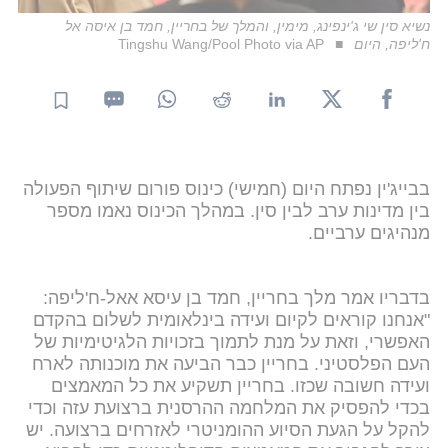
נשיא סין שי ג'ינפינג, מימין, והמלך של בחריין, חמד בן איסה אל
ח'ליפה, היום
Tingshu Wang/Pool Photo via AP
בבייג'ין נפתח היום (חמישי) כינוס פורום שיתוף הפעולה
בין מדינות ערב לבין סין. במהלך הכינוס נאמו מספר
מנהיגים ערביים.
בדבריו אמר מלך בחריין, חמד בן עיסא אאל-ח'ליפה:
"אנחנו קוראים לקיום ועידה בינלאומית לשלום בהקדם
האפשרי, וזאת על מנת לתמוך בזכויות הלגיטימיות של
העם הפלסטיני. בחריין כבר הביעה את מוכנותה לארח
ועידה חשובה שכזו. בחריין תשקיע את כל המאמצים
בכדי להפסיק את המלחמה ההרסנית ברצועת עזה וכדי
להקל על הגעת הסיוע ההומניטרי לאזרחים ברצועה. יש