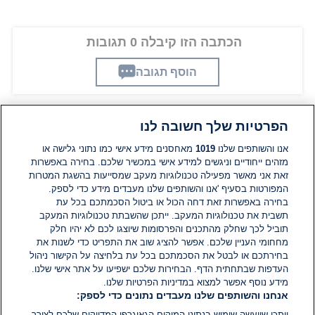
הכתבה הזו קיבלה 0 תגובות
הוסף תגובה
הפרטיות שלך חשובה לנו
תגובות
אנו והשותפים שלנו
1019
מאחסנים מידע אישי כמו נתוני גלישה או
מזהים ייחודיים וניגשים למידע אישי במכשיר שלכם. בחירה באפשרות
אין עדיין תגובות. היה הראשון להגיב
זאת אני מאשר מפעילה טכנולוגיות מעקב שמסייעות בהשגת המטרות
המפורטות בסעיף 'אנו והשותפים שלנו מעבדים מידע כדי לספק.
בחירה באפשרות זאת דחה הכול או ביטול הסכמתכם בכל עת
הוסף תגובה
תשבית את טכנולוגיות המעקב. ייתכן שהשבתת טכנולוגיות המעקב
תוביל לכך שחלק מהתכנים והפרסומות שיוצגו לכם לא יהיו חלק
מחחומי העניין שלכם. אפשר להציג שוב את התפריט כדי לשנות את
בחירתכם או לבטל את הסכמתכם בכל עת בלחיצה על הקישור ניהול
העדפות שבתחתית הדף. הבחירות שלכם ישפיעו על אתר אישי שלנו.
מידע נוסף אפשר למצוא במדיניות הפרטיות שלנו.
אנחנו והשותפים שלנו מעבדים נתונים כדי לספק:
ייתכן שייעשה שימוש בנתוני המיקום הגאוגרפי המדויקים שלכם לצורך