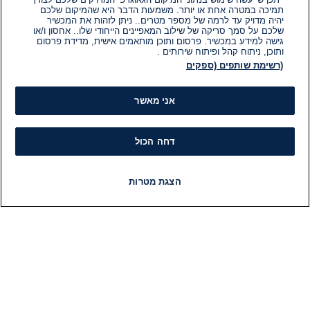
תמיכה במטרה אחת או יותר. משמעות הדבר היא שהמיקום שלכם
יהיה מדויק עד לרמה של מספר מטרים.. ניתן לזהות את המכשיר
שלכם על סמך סריקה של שילוב המאפיינים הייחודי שלו.. אחסון ו/או
גישה למידע במכשיר. פרסום ותוכן מותאמים אישית, מדידת פרסום
ותוכן, ניתוח קהל ופיתוח שירותים .
(רשימת שותפים (ספקים
אני מאשר
דחה הכול
הצגת מטרות
חדשות
פיד חדשות
LIVE
רדיו
תוכניות
מידע
קט
הוועד המנהל של i24NEWS
חד
הטאלנטים של i24NEWS
חד
תוכניות הטלוויזיה של i24NEWS
הע