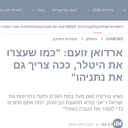
בחירות 2026
דעות ופרשנויות
אוכל
תחזית מזג האו
ראשי
חדשות
העולם
בחירות 2026
דעות ופרשנויות
אוכל
תחזית מזג האוויר
מ
i24NEWS
העולם
המזרח התיכון
ארדואן זועם: "כמו שעצרו
את היטלר, ככה צריך גם
את נתניהו"
נשיא טורקיה נאם מעל במת האו"ם ותקף בחריפות את
ישראל • "אני קורא למועצת הביטחון, למה אתם מחכים
כדי לעצור את הטבח בעזה?"
רון צור
כתב דסק החוץ
■