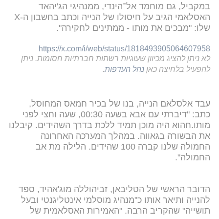
במקביל, גם מוחמד אל־הינדי, ממנהיגי הג'יהאד
האסלאמי הגיב על חיסולו של הנייה וכתב בחשבון ה-X
שלו: "מבכים את מותו - ממתינים לחקירה".
https://x.com/i/web/status/1818493905064607958
לא ניתן להציג מכיוון שעוגיות רשתות חברתיות חסומות. ניתן
להפעיל בלחיצה כאן
נהל העדפות
.
עבד אלסלאם הנייה, בנו של בכיר חמאס המחוסל,
כתב: "דיברתי עם אבא בשעה 00:30, שעה וחצי לפני
מותו.חהוא היה מוכן תמיד ללכת בדרך השהידים. קיבלנו
את הבשורה בגאווה. במהלך המערכה האחרונה
החמולה שלנו קברה 100 שהידים. הלילה מת אב
החמולה".
הדובר הראשי של הטליבאן, זביהוללה מוג'אהיד, ספד
להנייה ותיאר אותו כ"מנהיג מוסלמי אינטליגנטי ובעל
תושייה" שהקריב הרבה. "האמירות האסלאמית של