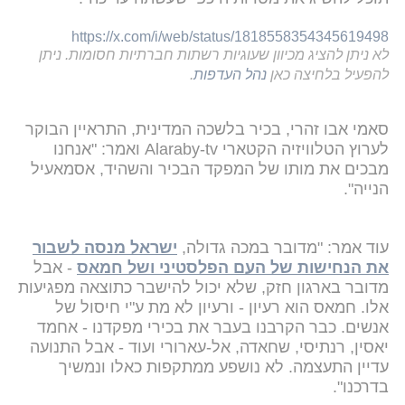
https://x.com/i/web/status/1818558354345619498
לא ניתן להציג מכיוון שעוגיות רשתות חברתיות חסומות. ניתן
להפעיל בלחיצה כאן
נהל העדפות
.
סאמי אבו זהרי, בכיר בלשכה המדינית, התראיין הבוקר
לערוץ הטלוויזיה הקטארי Alaraby-tv ואמר: "אנחנו
מבכים את מותו של המפקד הבכיר והשהיד, אסמאעיל
הנייה".
עוד אמר: "מדובר במכה גדולה,
ישראל מנסה לשבור
את הנחישות של העם הפלסטיני ושל חמאס
- אבל
מדובר בארגון חזק, שלא יכול להישבר כתוצאה מפגיעות
אלו. חמאס הוא רעיון - ורעיון לא מת ע"י חיסול של
אנשים. כבר הקרבנו בעבר את בכירי מפקדנו - אחמד
יאסין, רנתיסי, שחאדה, אל-עארורי ועוד - אבל התנועה
עדיין התעצמה. לא נושפע ממתקפות כאלו ונמשיך
בדרכנו".