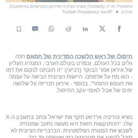
איסמעיל הנייה (משמאל) ונשיא טורקיה ארדואן בפגישתם באיסטנבול,
ארכיון
Turkish Presidency via AP
חיסולו של ראש הלשכה המדינית של חמאס
הכה
גלים בכל העולם, ובפרט בעולם הערבי. המנהיג העליון
של איראן אמר הבוקר (רביעי): "זו חובתנו לנקום את דמו
- הוא מת על אדמתנו. היישות הציונית הביאה על עצמה
את העונש החמור". בנוסף - איראן הכריזה על שלושה
ימים של אבל לאומי עקב החיסול.
נשיא טורקיה ארדואן תקף את ישראל וכתב בחשבון ה-X
שלו: "ההתנקשות הזאת היא מעשה נתעב שמטרתו
לשבש את המטרה הפלסטינית. הברבריות הציונית לא
תוכל להשיג את מטרותיה כפי שעשתה עד כה".