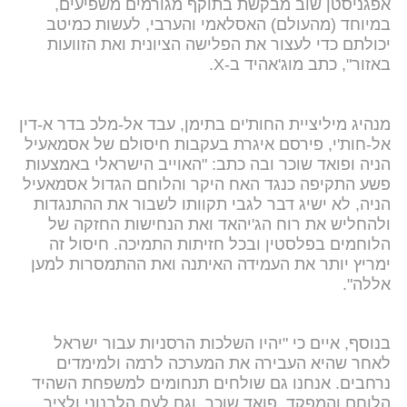
אפגניסטן שוב מבקשת בתוקף מגורמים משפיעים,
במיוחד (מהעולם) האסלאמי והערבי, לעשות כמיטב
יכולתם כדי לעצור את הפלישה הציונית ואת הזוועות
באזור", כתב מוג'אהיד ב-X.
מנהיג מיליציית החות'ים בתימן, עבד אל-מלכ בדר א-דין
אל-חות'י, פירסם איגרת בעקבות חיסולם של אסמאעיל
הניה ופואד שוכר ובה כתב: "האוייב הישראלי באמצעות
פשע התקיפה כנגד האח היקר והלוחם הגדול אסמאעיל
הניה, לא ישיג דבר לגבי תקוותו לשבור את ההתנגדות
ולהחליש את רוח הג'יהאד ואת הנחישות החזקה של
הלוחמים בפלסטין ובכל חזיתות התמיכה. חיסול זה
ימריץ יותר את העמידה האיתנה ואת ההתמסרות למען
אללה".
בנוסף, איים כי "יהיו השלכות הרסניות עבור ישראל
לאחר שהיא העבירה את המערכה לרמה ולמימדים
נרחבים. אנחנו גם שולחים תנחומים למשפחת השהיד
הלוחם והמפקד, פואד שוכר, וגם לעם הלבנוני ולציר