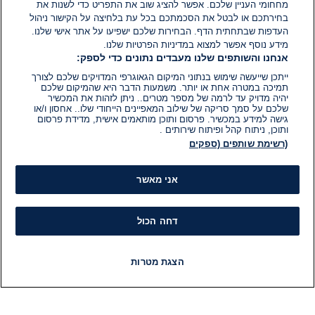
מחחומי העניין שלכם. אפשר להציג שוב את התפריט כדי לשנות את
בחירתכם או לבטל את הסכמתכם בכל עת בלחיצה על הקישור ניהול
העדפות שבתחתית הדף. הבחירות שלכם ישפיעו על אתר אישי שלנו.
מידע נוסף אפשר למצוא במדיניות הפרטיות שלנו.
אנחנו והשותפים שלנו מעבדים נתונים כדי לספק:
ייתכן שייעשה שימוש בנתוני המיקום הגאוגרפי המדויקים שלכם לצורך
תמיכה במטרה אחת או יותר. משמעות הדבר היא שהמיקום שלכם
יהיה מדויק עד לרמה של מספר מטרים.. ניתן לזהות את המכשיר
שלכם על סמך סריקה של שילוב המאפיינים הייחודי שלו.. אחסון ו/או
גישה למידע במכשיר. פרסום ותוכן מותאמים אישית, מדידת פרסום
ותוכן, ניתוח קהל ופיתוח שירותים .
(רשימת שותפים (ספקים
אני מאשר
דחה הכול
הצגת מטרות
חדשות
פיד חדשות
LIVE
רדיו
תוכניות