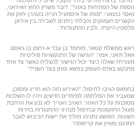
"מדובר ברצח פוליטי בלתי מקובל שיוביל להסלמה
נוספת של המתיחות באזור". דובר משרץ החוץ האיראני,
נאסר כנעאני: "מותו של איסמעיל הנייה בטהרן יחזק את
הקשרים העמוקים והבלתי ניתנים לשבירה בין איראן,
פלסטין היקרה, ולבין ההתנגדות".
ראש ממשלת קטאר, מוחמד בן עבד א-רחמן בן ג'אסם
אאל ת'אני, אמר: "הגישה של התנקשויות פוליטיות
מעוררת שאלה כיצד יכול הגישור להצליח כאשר צד אחד
מתנקש באדם העוסק במשא ומתן בצד השני?"
בחמאס הגיבו לחיסול: "האירוע הזה הוא חריג ומסוכן,
שמעביר את המלחמה למימדים חדשים ויהיו לו השלכות
מסוכנות על כל האזור. האויב העריך לא נכון את הרחבת
מעגל התוקפנות ובחיסול מנהיגי ההתנגדות בזירות
השונות. הפושע נתניהו מוליך את יישות הכיבוש לעבר
התהום ומאיץ את קריסתה".