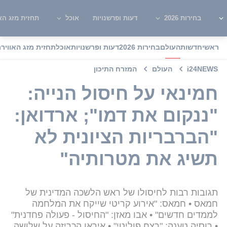
בחירות 2026
דעות ופרשנויות
אוכל
תחזית מזג האו
ראשי
חדשות
העולם
בחירות 2026
דעות ופרשנויות
אוכל
תחזית מזג האוויר
מ
i24NEWS
העולם
המזרח התיכון
חמינאי על חיסול הנייה:
"ננקום את דמו"; ארדואן:
"הברבריות הציונית לא
תשיג את מטרותיה"
תגובות רבות לחיסולו של ראש הלשכה המדינית של
חמאס • חמאס: "אירוע קריטי שייקח את המלחמה
לממדים חדשים" • אבו מאזן: "החיסול - פעולה פחדנית"
• רוסיה טענה: "רצח פוליטי" • איראן הכריזה על שלושה