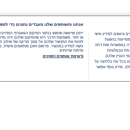
אנחנו והשותפים שלנו מעבדים נתונים כדי לספק
ייתכן שייעשה שימוש בנתוני המיקום הגאוגרפי המדוי
ים וניגשים למידע אישי
או יותר. משמעות הדבר היא שהמיקום שלכם יהיה מדוי
מסייעות בהשגת
לזהות את המכשיר שלכם על סמך סריקה של שילוב המאפי
רה באפשרות זאת דחה
גישה למידע במכשיר. פרסום ותוכן מותאמים אישית, מד
ת טכנולוגיות
ופיתוח שירותים .
י העניין שלכם.
(רשימת שותפים (ספקים
ם בכל עת בלחיצה על
נו. מידע נוסף אפשר
LIVE
קטגוריות
משפטי
חדשות מתפרצות
תנאי שימוש
חדשות
מדיניות פרטיות
העולם
תנאי פרסום ותנאי מכירות
בחירות 2026
הצהרת נגישות