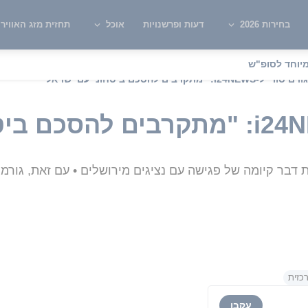
בחירות 2026
דעות ופרשנויות
אוכל
תחזית מזג האוויר
יוחד לסופ"ש
גורם סורי ל-i24NEWS: "מתקרבים להסכם ביטחוני עם ישראל"
 קיומה של פגישה עם נציגים מירושלים • עם זאת, גורמים ב
כזית
עקבו