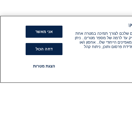
:
אני מאשר
קים שלכם לצורך תמיכה במטרה אחת
ק עד לרמה של מספר מטרים.. ניתן
ינים הייחודי שלו.. אחסון ו/או
ידת פרסום ותוכן, ניתוח קהל
דחה הכול
הצגת מטרות
רדיו
תוכניות
עקבו אחרינו
הירשם לניוזלטר