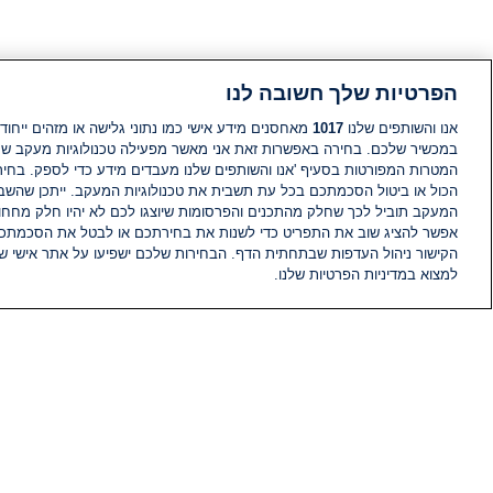
הפרטיות שלך חשובה לנו
אנו והשותפים שלנו
1017
מאחסנים מידע אישי כמו נתוני גלישה או מזהים ייחודי
במכשיר שלכם. בחירה באפשרות זאת אני מאשר מפעילה טכנולוגיות מעקב ש
המטרות המפורטות בסעיף 'אנו והשותפים שלנו מעבדים מידע כדי לספק. בחי
הכול או ביטול הסכמתכם בכל עת תשבית את טכנולוגיות המעקב. ייתכן שהשבת
המעקב תוביל לכך שחלק מהתכנים והפרסומות שיוצגו לכם לא יהיו חלק מחחומ
אפשר להציג שוב את התפריט כדי לשנות את בחירתכם או לבטל את הסכמתכ
הקישור ניהול העדפות שבתחתית הדף. הבחירות שלכם ישפיעו על אתר אישי של
למצוא במדיניות הפרטיות שלנו.
חדשות
פיד חדשות
מידע
הוועד המנהל של i24NEWS
הטאלנטים של i24NEWS
תוכניות הטלוויזיה של i24NEWS
רדיו בשידור חי