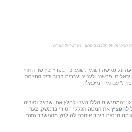
ת ההכרזה על הסכם ביטחוני עם ישראל באו"ם"
עה על פגישה רשמית שנערכה בפריז בין שר החוץ
ראלים. פרשננו לענייני ערבים ברוך ידיד התייחס
זית" עם מירי מיכאלי.
הוא ציין כי גורם סורי אמר ל-i24NEWS: "המפגשים הללו נועדו לחלץ את ישראל וסוריה
 להפציץ
את המטה הכללי הסורי בדמשק, צעד
אנחנו מנסים ביחד איתכם להילחץ מהמשבר הזה".