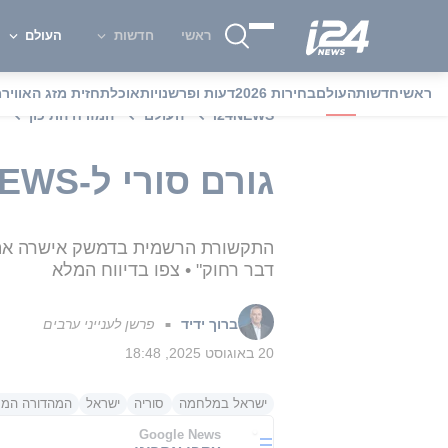
ראשי
חדשות
העולם
ראשי
חדשות
העולם
בחירות 2026
דעות ופרשנויות
אוכל
תחזית מזג האוויר
מ
i24NEWS
העולם
המזרח התיכון
גורם סורי ל-i24NEWS: "מתקרבים להסכם ביטחוני עם ישראל"
התקשורת הרשמית בדמשק אישרה את דבר
דבר רחוק" • צפו בדיווח המלא
ברוך ידיד
פרשן לענייני ערבים
■
20 באוגוסט 2025, 18:48
ישראל במלחמה
סוריה
ישראל
המהדורה המר
Google News