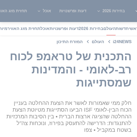
בחירות 2026
דעות ופרשנויות
אוכל
תחזית מזג האוו
אשי
חדשות
העולם
בחירות 2026
דעות ופרשנויות
אוכל
תחזית מזג האוויר
מיוח
i24NEWS
העולם
המזרח התיכון
התכנית של טראמפ לכוח
רב-לאומי - והמדינות
שמסתייגות
חלק ממי שאמורות לאשר את הצעת ההחלטה בעניין
הכוח הבין-לאומי ISF הביעו הסתייגות מטיוטת הצעת
ההחלטה שהציגה ארצות הברית • בין הסיבות המרכזיות
להתנגדות: הדרישה להתעסק בפירוז, ונוכחות צה"ל
בשטח במקביל • צפו