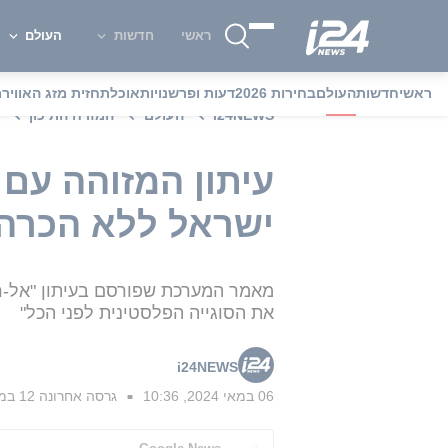
ראשי
חדשות
העולם
ראשי
חדשות
העולם
בחירות 2026
דעות ופרשנויות
אוכל
תחזית מזג האוויר
מ
i24NEWS
העולם
המזרח התיכון
עיתון המזוהה עם
ישראל ללא הכרה 
מאמר המערכת שפורסם בעיתון "אל-ריא
את הסוגייה הפלסטינית לפני הכל"
i24NEWS
06 במאי 2024, 10:36
גרסה אחרונה
12 במאי 2024, 12:42
■