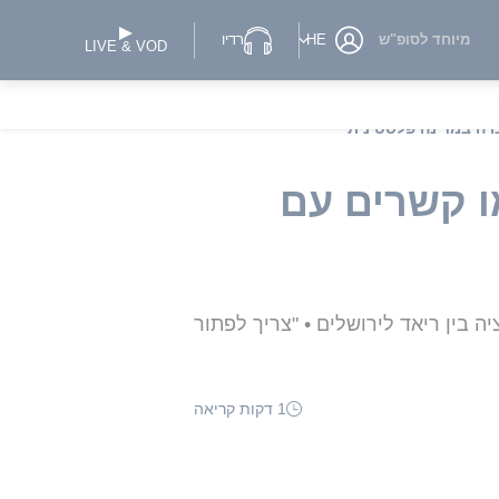
מיוחד לסופ"ש
HE
רדיו
LIVE & VOD
רה במדינה פלסטינית"
ו קשרים עם
 בין ריאד לירושלים • "צריך לפתור
1 דקות קריאה