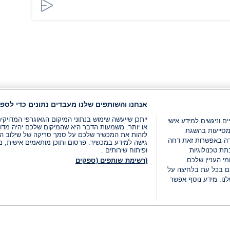
אנחנו והשותפים שלנו מעבדים נתונים כדי לספק
ייתכן שייעשה שימוש בנתוני המיקום הגאוגרפי המדוי
ים וניגשים למידע אישי
או יותר. משמעות הדבר היא שהמיקום שלכם יהיה מדוי
מסייעות בהשגת
לזהות את המכשיר שלכם על סמך סריקה של שילוב המאפי
רה באפשרות זאת דחה
גישה למידע במכשיר. פרסום ותוכן מותאמים אישית, מד
ת טכנולוגיות
ופיתוח שירותים .
י העניין שלכם.
(רשימת שותפים (ספקים
ם בכל עת בלחיצה על
נו. מידע נוסף אפשר
LIVE