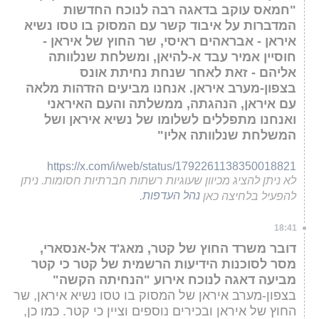
"חמאס עוקב בדאגה רבה לנוכח החדשות
המדברות על איבוד קשר עם המסוק בו טסו נשיא
איראן - אבראהים ראיסי, שר החוץ של איראן -
חוסיין אמיר עבד א-להיאן, ומשלחת שנלוותה
אליהם - זאת לאחר שנחת נחיתת אונס
בצפון-מערב איראן. אנחנו מביעים הזדהות מלאה
עם איראן, הנהגתה, ממשלתה והעם האיראני
ואנחנו מתפללים לשלומו של נשיא איראן ושל
המשלחת שנלוותה אליו"
https://x.com/i/web/status/1792261138350018821
לא ניתן להציג מכיוון שעוגיות רשתות חברתיות חסומות. ניתן
להפעיל בלחיצה כאן
נהל העדפות
.
18:41
דובר משרד החוץ של קטר, מאג'ד אל-אנסארי,
מסר לסוכנות הידיעות הרשמית של קטר כי קטר
מביעה דאגה לנוכח אירוע "הנחיתה הקשה"
בצפון-מערב איראן של המסוק בו טסו נשיא איראן, שר
החוץ של איראן ובכירים נוספים וציין כי קטר. כמו כן,