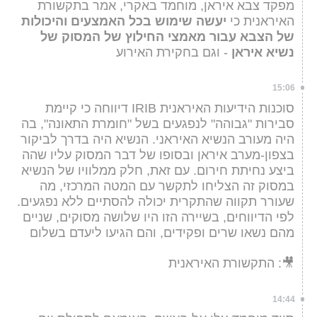
מפקד צבא איראן, מוחמד באקרי, אמר בתקשורת
האיראנית כי
יעשה שימוש בכל האמצעים והיכולות
של הצבא עבור מאמצי החילוץ של המסוק של
נשיא איראן
- וגם בחקירת האירוע
15:06
סוכנות הידיעות האיראנית IRIB דיווחה כי קיימת
סבירות "גבוהה" לנפגעים בשל "חומרת התאונה", בה
היה מעורב הנשיא האיראני. הנשיא היה בדרך לביקור
בצפון-מערב איראן ובסופו של דבר המסוק עליו שהה
ביצע נחיתת חירום. עם זאת, חלק ממלוויו של הנשיא
במסוק זה הצליחו לתקשר עם המטה המרכזי, מה
שעורר תקווה שהתקרית יכולה להסתיים ללא נפגעים.
לפי הדיווחים, בשיירה הזו היו שלושה מסוקים, שניים
מהם נשאו שרים ופקידים, והם הגיעו ליעדם בשלום
🎥: התקשורת האיראנית
14:44