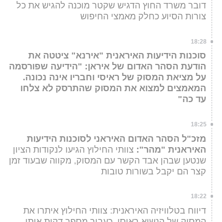
דובר משרד החוץ הדגיש שקטר מוכנה להגיש את כל
צורות הסיוע כחלק מאמצי החיפוש
18:28
סוכנות הידיעות האיראנית "אירנא" ציטטה את
הודעת הסהר האדום של איראן: "הידיעה שפורסמה
על מציאת המסוק של ראיסי וחבריו אינה נכונה.
המאמצים למצוא את המסוק שהתרסק לא צלחו
עד כה"
18:25
מזכ"ל הסהר האדום האיראני לסוכנות הידיעות
האיראנית "מהר":
צוותי החילוץ הגיעו לנקודות הציון
שנטען שבהן אבד הקשר עם המסוק, מקווה שבעוד זמן
קצר הם יקבל בשורות טובות
18:22
דיווח בטלוויזיה האיראנית: צוותי החילוץ איתרו את
המסוק של הנשיא ראיסי. כעבור מספר דקות אותו