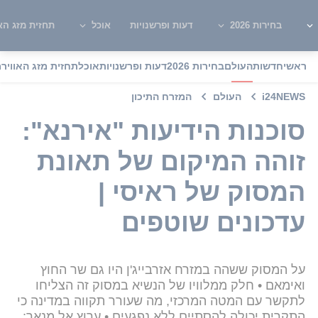
בחירות 2026
דעות ופרשנויות
אוכל
תחזית מזג האו
ראשי
חדשות
העולם
בחירות 2026
דעות ופרשנויות
אוכל
תחזית מזג האוויר
מ
i24NEWS
העולם
המזרח התיכון
סוכנות הידיעות "אירנא":
זוהה המיקום של תאונת
המסוק של ראיסי |
עדכונים שוטפים
על המסוק ששהה במזרח אזרבייג'ן היו גם שר החוץ
ואימאם • חלק ממלוויו של הנשיא במסוק זה הצליחו
לתקשר עם המטה המרכזי, מה שעורר תקווה במדינה כי
התקרית יכולה להסתיים ללא נפגעים • ערוץ אל מנאר: