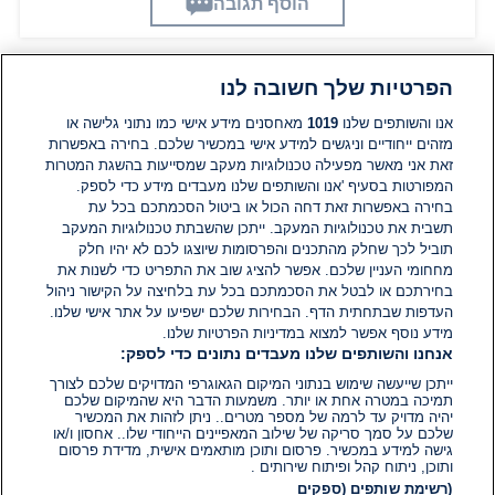
הוסף תגובה
הפרטיות שלך חשובה לנו
תגובות
אנו והשותפים שלנו
1019
מאחסנים מידע אישי כמו נתוני גלישה או
מזהים ייחודיים וניגשים למידע אישי במכשיר שלכם. בחירה באפשרות
זאת אני מאשר מפעילה טכנולוגיות מעקב שמסייעות בהשגת המטרות
אין עדיין תגובות. היה הראשון להגיב
המפורטות בסעיף 'אנו והשותפים שלנו מעבדים מידע כדי לספק.
בחירה באפשרות זאת דחה הכול או ביטול הסכמתכם בכל עת
הוסף תגובה
תשבית את טכנולוגיות המעקב. ייתכן שהשבתת טכנולוגיות המעקב
תוביל לכך שחלק מהתכנים והפרסומות שיוצגו לכם לא יהיו חלק
מחחומי העניין שלכם. אפשר להציג שוב את התפריט כדי לשנות את
בחירתכם או לבטל את הסכמתכם בכל עת בלחיצה על הקישור ניהול
העדפות שבתחתית הדף. הבחירות שלכם ישפיעו על אתר אישי שלנו.
מידע נוסף אפשר למצוא במדיניות הפרטיות שלנו.
אנחנו והשותפים שלנו מעבדים נתונים כדי לספק:
ייתכן שייעשה שימוש בנתוני המיקום הגאוגרפי המדויקים שלכם לצורך
תמיכה במטרה אחת או יותר. משמעות הדבר היא שהמיקום שלכם
יהיה מדויק עד לרמה של מספר מטרים.. ניתן לזהות את המכשיר
שלכם על סמך סריקה של שילוב המאפיינים הייחודי שלו.. אחסון ו/או
גישה למידע במכשיר. פרסום ותוכן מותאמים אישית, מדידת פרסום
ותוכן, ניתוח קהל ופיתוח שירותים .
(רשימת שותפים (ספקים