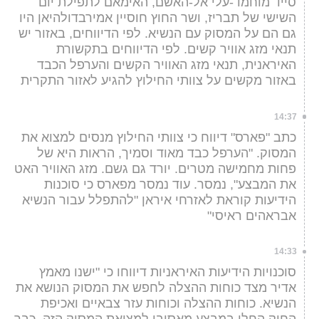
סייד מוחמד-עלי אל-האשם, האימאם לתפילת יום
השישי של תבריז, ושר החוץ חוסיין אמירבדולהיאן היו
גם הם על המסוק עם הנשיא. לפי הדיווחים, באזור יש
תנאי מזג אוויר קשים. לפי הדיווחים בתקשורת
האיראנית, תנאי מזג האוויר הקשים והערפל הכבד
באזור מקשים על צוותי החילוץ להגיע לאזור התקרית
14:37
כתב "פארס" דיווח כי צוותי החילוץ מנסים למצוא את
המסוק. "הערפל כבד מאוד וסמיך, הראות היא של
פחות מחמישה מטרים. יורד גם גשם. מזג האוויר האט
את המבצע", נמסר. עוד נמסר מפארס כי סוכנות
הידיעות קוראת לאזרחי איראן "להתפלל עבור הנשיא
אבראהים ראיסי"
14:33
סוכנויות הידיעות האיראניות דיווחו כי "ישנו מאמץ
אדיר מצד כוחות ההצלה לחפש את המסוק הנושא את
הנשיא. כוחות ההצלה וכוחות עזר צבאיים ואכיפת
החוק החלו במבצע מאסיבי למציאת המסוק הזה, כבר