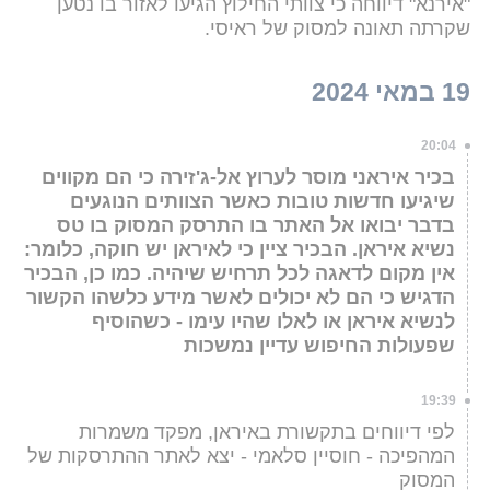
"אירנא" דיווחה כי צוותי החילוץ הגיעו לאזור בו נטען
שקרתה תאונה למסוק של ראיסי.
19 במאי 2024
20:04
בכיר איראני מוסר לערוץ אל-ג'זירה כי הם מקווים
שיגיעו חדשות טובות כאשר הצוותים הנוגעים
בדבר יבואו אל האתר בו התרסק המסוק בו טס
נשיא איראן. הבכיר ציין כי לאיראן יש חוקה, כלומר:
אין מקום לדאגה לכל תרחיש שיהיה. כמו כן, הבכיר
הדגיש כי הם לא יכולים לאשר מידע כלשהו הקשור
לנשיא איראן או לאלו שהיו עימו - כשהוסיף
שפעולות החיפוש עדיין נמשכות
19:39
לפי דיווחים בתקשורת באיראן, מפקד משמרות
המהפיכה - חוסיין סלאמי - יצא לאתר ההתרסקות של
המסוק