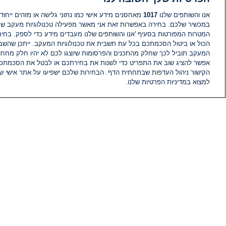
אנו והשותפים שלנו
1017
מאחסנים מידע אישי כמו נתוני גלישה או מזהים ייחודי
במכשיר שלכם. בחירה באפשרות זאת אני מאשר מפעילה טכנולוגיות מעקב ש
המטרות המפורטות בסעיף 'אנו והשותפים שלנו מעבדים מידע כדי לספק. בחי
הכול או ביטול הסכמתכם בכל עת תשבית את טכנולוגיות המעקב. ייתכן שהשבת
המעקב תוביל לכך שחלק מהתכנים והפרסומות שיוצגו לכם לא יהיו חלק מחחומ
אפשר להציג שוב את התפריט כדי לשנות את בחירתכם או לבטל את הסכמתכ
הקישור ניהול העדפות שבתחתית הדף. הבחירות שלכם ישפיעו על אתר אישי של
למצוא במדיניות הפרטיות שלנו.
חדשות
פיד חדשות
מידע
הוועד המנהל של i24NEWS
הטאלנטים של i24NEWS
תוכניות הטלוויזיה של i24NEWS
רדיו בשידור חי
דרושים
צור קשר
מפת אתר