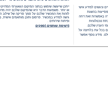
ייתכן שייעשה שימוש בנתוני המיקום הגאוגרפי המדוי
ים וניגשים למידע אישי
או יותר. משמעות הדבר היא שהמיקום שלכם יהיה מדוי
מסייעות בהשגת
לזהות את המכשיר שלכם על סמך סריקה של שילוב המאפי
רה באפשרות זאת דחה
גישה למידע במכשיר. פרסום ותוכן מותאמים אישית, מד
ת טכנולוגיות
ופיתוח שירותים .
י העניין שלכם.
(רשימת שותפים (ספקים
ם בכל עת בלחיצה על
נו. מידע נוסף אפשר
LIVE
קטגוריות
משפטי
חדשות מתפרצות
תנאי שימוש
חדשות
מדיניות פרטיות
העולם
תנאי פרסום ותנאי מכירות
בחירות 2026
הצהרת נגישות
דעות ופרשנויות
נהל העדפות
אוכל
רשימת עוגיות
תחזית מזג האוויר
מיוחד לסופ"ש