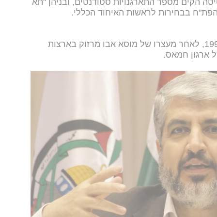
טה הקים מספר התארגנויות סטודנטים, ובניהן "תא
פת"ח בבחירות לראשות האיחוד הכללי.
לאחר גירושו מכווית, עבר לירדן. ב-1996, לאחר מעצרו של מוסא אבו מרזוק בארצות
ל ארגון חמאס.