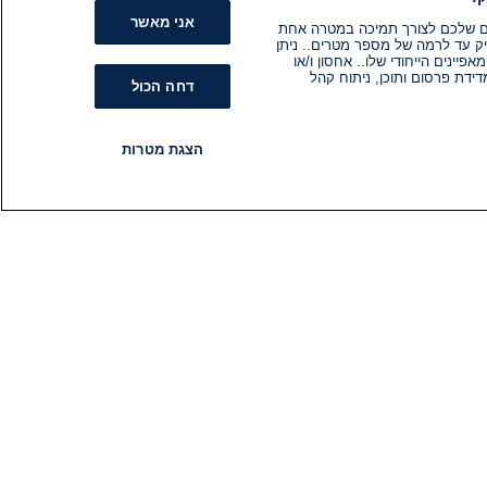
אני מאשר
קים שלכם לצורך תמיכה במטרה אחת
ק עד לרמה של מספר מטרים.. ניתן
ינים הייחודי שלו.. אחסון ו/או
ידת פרסום ותוכן, ניתוח קהל
דחה הכול
הצגת מטרות
רדיו
תוכניות
עקבו אחרינו
הירשם לניוזלטר