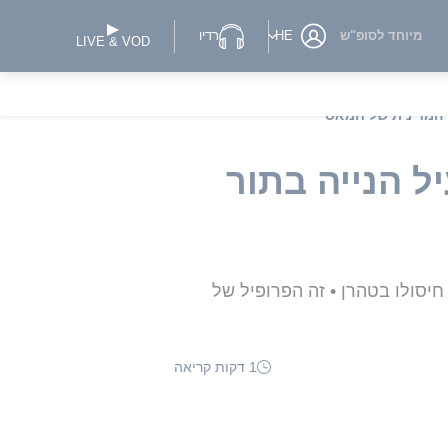
מיוחד לסופ"ש
HE
רדיו
LIVE & VOD
 המדינית של חמאס
ל הנייה בתור
יסולו בטהרן • זה הפרופיל של
1 דקות קריאה