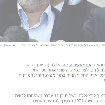
יחד עם ראש הלשכה המדינית של חמאס, אסמאעיל הנייה, ארכיון
m, Pool
 חמאס,
אסמאעיל הנייה
הלילה (רביעי) בטהרן,
בול ר
ב. לצד כל זה, שעות לאחר מכן החלו
, אותו החליף הנייה בתור מנהיג הזרוע המדינית
ו.
משעל נולד ב-1956 בכפר סילוואד הסמוך לרמאללה. כשהיה בן 11 עברה משפחתו לכווית
- שם התגורר עד 1990, אז גורש מהמדינה. בשנת 1971 הצטרף לתנועת האחים