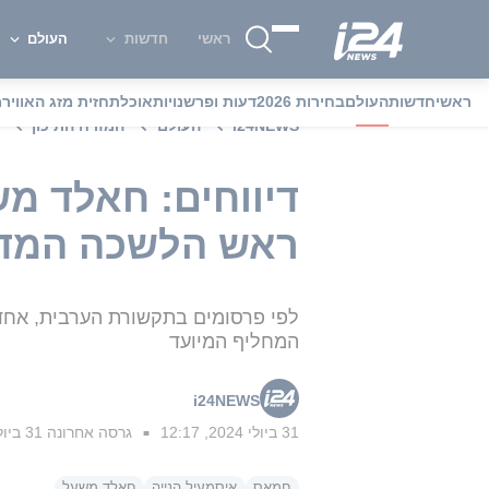
ראשי
חדשות
העולם
ראשי
חדשות
העולם
בחירות 2026
דעות ופרשנויות
אוכל
תחזית מזג האוויר
מ
i24NEWS
העולם
המזרח התיכון
דיווחים: חאלד מש
ראש הלשכה המדי
לפי פרסומים בתקשורת הערבית, אחד מ
המחליף המיועד
i24NEWS
31 ביולי 2024, 12:17
גרסה אחרונה
31 ביולי 2024, 12:22
■
חמאס
איסמעיל הנייה
חאלד משעל