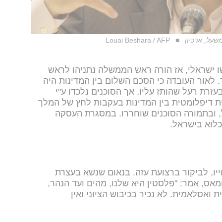
שעל, ארכיון
Louai Beshara / AFP
 התנקשו ישראלי, אז הורה ראש הממשלה נתניהו לראש
. לאור העובדה כי הסכם השלום בין המדינות היה
עזרת רעל שהותז עליו, אך הסוכנים נלכדו ע"י
 דיפלומטית בין המדינות בעקבות לחץ של המלך
על, ובתמורה הסוכנים שוחררו. במסגרת העסקה
כלוא בישראל.
נה בחייו, לביקור ברצועת עזה. בנאום שנשא בעצרת
25 שנים לייסוד חמאס, אמר: "פלסטין היא שלנו, מהים ועד הנהר,
 ואסלאמית. לא נכיר בכיבוש הציוני ואין