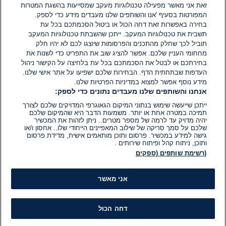
אין עדיין תגובות. היה הראשון להגיב
זאת אני מאשר מפעילה טכנולוגיות מעקב שמסייעות בהשגת המטרות
המפורטות בסעיף 'אנו והשותפים שלנו מעבדים מידע כדי לספק.
בחירה באפשרות זאת דחה הכול או ביטול הסכמתכם בכל עת
הוסף תגובה
תשבית את טכנולוגיות המעקב. ייתכן שהשבתת טכנולוגיות המעקב
תוביל לכך שחלק מהתכנים והפרסומות שיוצגו לכם לא יהיו חלק
מחחומי העניין שלכם. אפשר להציג שוב את התפריט כדי לשנות את
בחירתכם או לבטל את הסכמתכם בכל עת בלחיצה על הקישור ניהול
העדפות שבתחתית הדף. הבחירות שלכם ישפיעו על אתר אישי שלנו.
מידע נוסף אפשר למצוא במדיניות הפרטיות שלנו.
אנחנו והשותפים שלנו מעבדים נתונים כדי לספק:
ייתכן שייעשה שימוש בנתוני המיקום הגאוגרפי המדויקים שלכם לצורך
תמיכה במטרה אחת או יותר. משמעות הדבר היא שהמיקום שלכם
יהיה מדויק עד לרמה של מספר מטרים.. ניתן לזהות את המכשיר
שלכם על סמך סריקה של שילוב המאפיינים הייחודי שלו.. אחסון ו/או
גישה למידע במכשיר. פרסום ותוכן מותאמים אישית, מדידת פרסום
ותוכן, ניתוח קהל ופיתוח שירותים .
(רשימת שותפים (ספקים
אני מאשר
דחה הכול