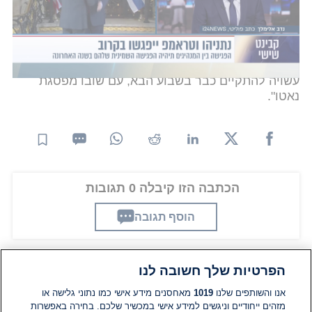
אמש אמר נשיא ארצות הברית דונלד טראמפ
ל"אקסיוס" כי הוא וראש הממשלה בנימין נתניהו
מסתדרים מצוין:
"הוא יודע מי הבוס"
, אמר בריאיון
טלפוני. הנשיא האמריקני הוסיף כי הפגישה בין השניים
עשויה להתקיים כבר בשבוע הבא, עם שובו מפסגת
נאטו".
הכתבה הזו קיבלה 0 תגובות
הוסף תגובה
הפרטיות שלך חשובה לנו
תגובות
אנו והשותפים שלנו
1019
מאחסנים מידע אישי כמו נתוני גלישה או
מזהים ייחודיים וניגשים למידע אישי במכשיר שלכם. בחירה באפשרות