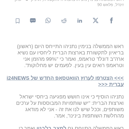
זינדל, פלאש 90
ראש הממשלה בנימין נתניהו התייחס היום (ראשון)
בריאיון לתקשורת בארצות הברית ליחסיו עם נשיא
ארה"ב דונלד טראמפ, ואמר כי "99% מהזמן אני
וטראמפ רואים עין בעין. לפעמים יש מחלוקות".
>>> הצטרפו לערוץ הוואטסאפ החדש של i24NEWS
עברית <<<
נתניהו הוסיף כי אינו חושש מפגיעה ביחסי ישראל
וארצות הברית: "יש שותפויות המבוססות על ערכים
משותפים, וככל שיש לנו את זה - אני לא מודאג
מהחלשת השותפות בינינו", אמר.
ראש הממשלה התייחס גם
למצב בלבנון
ואמר כי