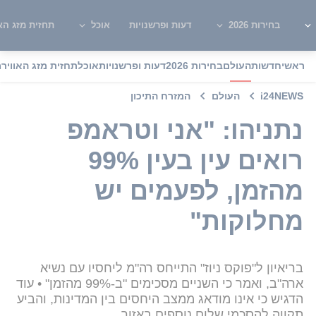
בחירות 2026
דעות ופרשנויות
אוכל
תחזית מזג האו
ראשי
חדשות
העולם
בחירות 2026
דעות ופרשנויות
אוכל
תחזית מזג האוויר
מ
i24NEWS
העולם
המזרח התיכון
נתניהו: "אני וטראמפ
רואים עין בעין 99%
מהזמן, לפעמים יש
מחלוקות"
בריאיון ל"פוקס ניוז" התייחס רה"מ ליחסיו עם נשיא
ארה"ב, ואמר כי השניים מסכימים "ב-99% מהזמן" • עוד
הדגיש כי אינו מודאג ממצב היחסים בין המדינות, והביע
תקווה להסכמי שלום נוספים באזור