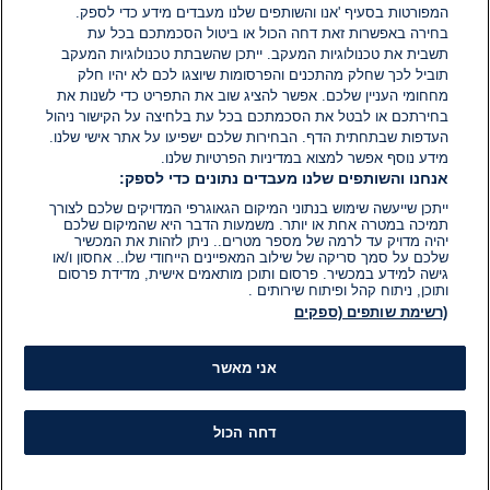
המפורטות בסעיף 'אנו והשותפים שלנו מעבדים מידע כדי לספק.
בחירה באפשרות זאת דחה הכול או ביטול הסכמתכם בכל עת
הוסף תגובה
תשבית את טכנולוגיות המעקב. ייתכן שהשבתת טכנולוגיות המעקב
תוביל לכך שחלק מהתכנים והפרסומות שיוצגו לכם לא יהיו חלק
מחחומי העניין שלכם. אפשר להציג שוב את התפריט כדי לשנות את
בחירתכם או לבטל את הסכמתכם בכל עת בלחיצה על הקישור ניהול
העדפות שבתחתית הדף. הבחירות שלכם ישפיעו על אתר אישי שלנו.
מידע נוסף אפשר למצוא במדיניות הפרטיות שלנו.
אנחנו והשותפים שלנו מעבדים נתונים כדי לספק:
ייתכן שייעשה שימוש בנתוני המיקום הגאוגרפי המדויקים שלכם לצורך
תמיכה במטרה אחת או יותר. משמעות הדבר היא שהמיקום שלכם
יהיה מדויק עד לרמה של מספר מטרים.. ניתן לזהות את המכשיר
שלכם על סמך סריקה של שילוב המאפיינים הייחודי שלו.. אחסון ו/או
גישה למידע במכשיר. פרסום ותוכן מותאמים אישית, מדידת פרסום
ותוכן, ניתוח קהל ופיתוח שירותים .
(רשימת שותפים (ספקים
אני מאשר
דחה הכול