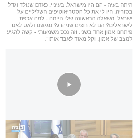
היתה בעיה - הם היו מישראל. בעיניי, כאדם שנולד וגדל
בסוריה, היו לי את כל הסטריאוטיפים השליליים על
ישראל. השאלה הראשונה שלי הייתה - למה אכפת
לישראלים? הם לא רוצים שניהרג? נפגשנו ולאט לאט
פיתחנו אמון אחד בשני. וזה נכס משמעותי - קשה להגיע
למצב של אמון, וקל מאוד לאבד אותו".
ח"כ קריב מברך על השותפות בשדולה לקידום הסדר ביטחוני
אזורי
דוברות הכנסת