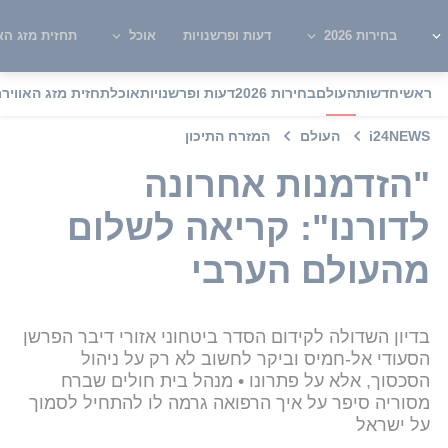
בחירות 2026
דעות ופרשנויות
אוכל
תחזית מזג האו
ראשי
חדשות
העולם
בחירות 2026
דעות ופרשנויות
אוכל
תחזית מזג האוויר
מ
i24NEWS
העולם
המזרח התיכון
"הזדמנות אחרונה
לדורנו": קריאה לשלום
מהעולם הערבי
בדיון השדולה לקידום הסדר ביטחוני אזורי דיבר הפרשן
הסעודי אל-חמיס וביקר לחשוב לא רק על ניהול
הסכסוך, אלא על פתרונו • מנהל בית חולים שברח
מסוריה סיפר על איך הרפואה גרמה לו להתחיל לסמוך
על ישראל