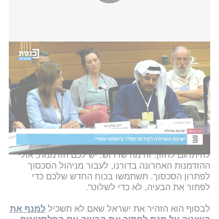
השדולה לקידום הסדר ביטחוני אזורי: הפרשן הדעודי עבד אל-עזיז
אל-חמיס
דוברות הכנסת
הפרשן הסעודי קרא לישראל לנצל את ההישגים
הגדולים שהשיגה ברצועת עזה ובאיראן על מנת להפסיק
את גישת "ניהול הסכסוך", ולעבור לפתרון קשה. "היום
לישראל יש שליטה צבאית חסרת תקדים ולאחר הדיפת
איראן, יש לה כוח אזורי. אבל כוח שלא משתמשים בו
לשלום הוא לא יעיל. ההיסטוריה בשדה הקרב חייבת
להיתרגם לחזון. זה מה שדרוש. יש לכם הזדמנות, אולי
ההזדמנות האחרונה בדורנו, לעבור מניהול הסכסוך
לפתרון הסכסוך. תשתמשו בכוח החדש שלכם כדי
לפתור את הבעיה, לא כדי לשלוט".
לבסוף הוא הזהיר את ישראל שאם לא תשכיל
למנף את