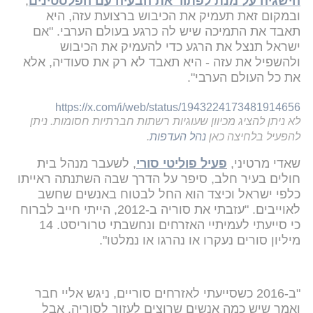
הישגיה על מנת לפתור את הבעיה עם הפלסטינים
,
ובמקום זאת תעמיק את הכיבוש ברצועת עזה, היא
תאבד את התמיכה שיש לה כרגע בעולם הערבי. "אם
ישראל תנצל את הרגע כדי להעמיק את הכיבוש
ולהשפיל את עזה - היא תאבד לא רק את סעודיה, אלא
את כל העולם הערבי".
https://x.com/i/web/status/1943224173481914656
לא ניתן להציג מכיוון שעוגיות רשתות חברתיות חסומות. ניתן
להפעיל בלחיצה כאן
נהל העדפות
.
שאדי מרטיני,
פעיל פוליטי סורי
, לשעבר מנהל בית
חולים בעיר חלב, סיפר על הדרך שבה השתנתה ראייתו
כלפי ישראל וכיצד הוא החל לבטוח באנשים שחשב
לאוייבים. "עזבתי את סוריה ב-2012, הייתי חייב לברוח
כי סייעתי לעמיתיי האזרחים ונחשבתי טרוריסט. 14
מיליון סורים נעקרו או נהרגו או נמלטו".
"ב-2016 כשסייעתי לאזרחים סוריים, ניגש אליי חבר
ואמר שיש כמה אנשים שרוצים לעזור לסוריה. אבל