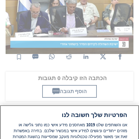
חבר הכנסת גלעד קריב אמר בסוף הדיון, "תרשו לי
לומר שהחיינו וקיימנו והגיענו לזמן הזה". וסיכם בדבריו
לש נשיא סוריה אחמד א-שרע: "יש לנו הזדמנויות במזרח
התיכון רק אחת למאה שנים, בואו נוודא שאנחנו לא
מפספסים את חלון ההזדמנויות הזה לטובת העתיד של
כל הילדים".
הכתבה הזו קיבלה 0 תגובות
הוסף תגובה
הפרטיות שלך חשובה לנו
תגובות
אנו והשותפים שלנו
1019
מאחסנים מידע אישי כמו נתוני גלישה או
מזהים ייחודיים וניגשים למידע אישי במכשיר שלכם. בחירה באפשרות
זאת אני מאשר מפעילה טכנולוגיות מעקב שמסייעות בהשגת המטרות
אין עדיין תגובות. היה הראשון להגיב