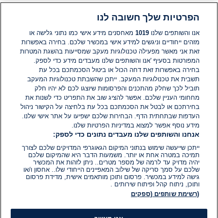
הפרטיות שלך חשובה לנו
תגובות
אנו והשותפים שלנו
1019
מאחסנים מידע אישי כמו נתוני גלישה או
מזהים ייחודיים וניגשים למידע אישי במכשיר שלכם. בחירה באפשרות
זאת אני מאשר מפעילה טכנולוגיות מעקב שמסייעות בהשגת המטרות
אין עדיין תגובות. היה הראשון להגיב
המפורטות בסעיף 'אנו והשותפים שלנו מעבדים מידע כדי לספק.
בחירה באפשרות זאת דחה הכול או ביטול הסכמתכם בכל עת
הוסף תגובה
תשבית את טכנולוגיות המעקב. ייתכן שהשבתת טכנולוגיות המעקב
תוביל לכך שחלק מהתכנים והפרסומות שיוצגו לכם לא יהיו חלק
מחחומי העניין שלכם. אפשר להציג שוב את התפריט כדי לשנות את
בחירתכם או לבטל את הסכמתכם בכל עת בלחיצה על הקישור ניהול
העדפות שבתחתית הדף. הבחירות שלכם ישפיעו על אתר אישי שלנו.
מידע נוסף אפשר למצוא במדיניות הפרטיות שלנו.
אנחנו והשותפים שלנו מעבדים נתונים כדי לספק:
ייתכן שייעשה שימוש בנתוני המיקום הגאוגרפי המדויקים שלכם לצורך
תמיכה במטרה אחת או יותר. משמעות הדבר היא שהמיקום שלכם
יהיה מדויק עד לרמה של מספר מטרים.. ניתן לזהות את המכשיר
שלכם על סמך סריקה של שילוב המאפיינים הייחודי שלו.. אחסון ו/או
גישה למידע במכשיר. פרסום ותוכן מותאמים אישית, מדידת פרסום
ותוכן, ניתוח קהל ופיתוח שירותים .
(רשימת שותפים (ספקים