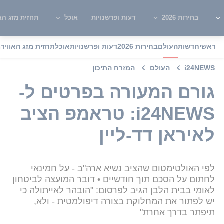
בחירות 2026
דעות ופרשנויות
אוכל
תחזית מזג האו
ראשי
חדשות
העולם
בחירות 2026
דעות ופרשנויות
אוכל
תחזית מזג האוויר
מ
i24NEWS
העולם
המזרח התיכון
גורם המעורה בפרטים ל-
i24NEWS: טראמפ הציב
לאיראן דד-ליין
לפי האולטימטום שהציב נשיא ארה"ב - על חמינאי
לחתום על הסכם תוך חודשיים • דובר המועצה לביטחון
לאומי בבית הלבן הגיב לפרסום: "הובהר לאייתולה כי
יש לפתור את המחלוקת בצורה דיפולמטית - ולא,
תיפתר בדרך אחרת"