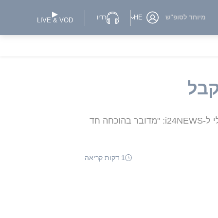
מיוחד לסופ"ש
HE
רדיו
LIVE & VOD
קבל
טורקיה סיכמה עם גרמניה על רכישת 40 מטוסי קרב מסוג "יורופייטר טייפון" • עם זאת, גורם ישראלי ל-i24NEWS: "מדובר בהוכחה חד
1 דקות קריאה