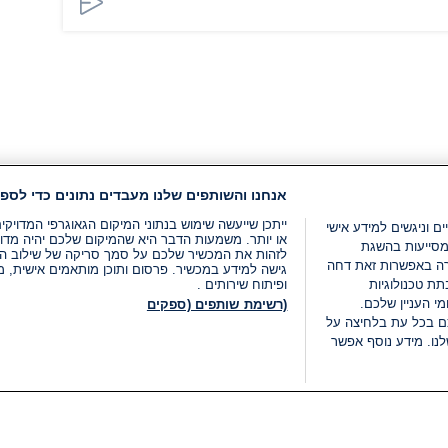
אנחנו והשותפים שלנו מעבדים נתונים כדי לספק
ייתכן שייעשה שימוש בנתוני המיקום הגאוגרפי המדוי
ים וניגשים למידע אישי
או יותר. משמעות הדבר היא שהמיקום שלכם יהיה מדוי
מסייעות בהשגת
לזהות את המכשיר שלכם על סמך סריקה של שילוב המאפי
רה באפשרות זאת דחה
גישה למידע במכשיר. פרסום ותוכן מותאמים אישית, מד
ת טכנולוגיות
ופיתוח שירותים .
י העניין שלכם.
(רשימת שותפים (ספקים
ם בכל עת בלחיצה על
נו. מידע נוסף אפשר
LIVE