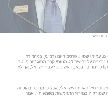
ASSOCIA
הכתב לענייני דיפלומטיה של i24NEWS, עמיחי שטיין, פרסם היום (רביעי) במהדורה
המרכזית כי אחרי שטורקיה סיכמה עם גרמניה על רכישת 40 מטוסי קרב מסוג "יורופייטר
טייפון", גורם ישראלי אומר ל-i24NEWS כי "מדובר בכאב ראש נוסף עבור ישראל, אך לא
טוסי חיל האוויר הישראלי, אבל כן מדובר בהוכחה
ה שטורקיה במירוץ התחמשות משמעותי", אמר