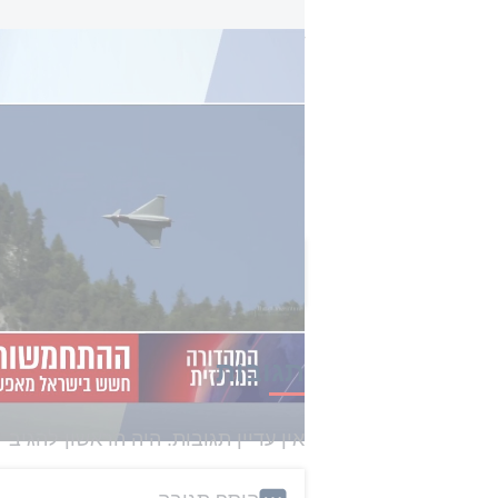
"כאב ראש לישראל": מטוסי הקרב שטורקיה צפוי
ראש האופוזיציה יאיר לפיד אמר השבו
ממשלה נורמלית, היא היתה כבר מזמ
'יורופייטר טייפון 4.5' לתורכיה בידי גרמניה ובריטניה".
צפו בדיווח המלא
הכתבה הזו קיבלה 0 תגובות
תגובות
אין עדיין תגובות. היה הראשון להגיב