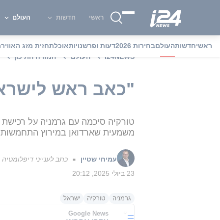
ראשי
חדשות
העולם
ראשי
חדשות
העולם
בחירות 2026
דעות ופרשנויות
אוכל
תחזית מזג האוויר
מ
i24NEWS
העולם
המזרח התיכון
"כאב ראש לישראל
משמעית שארדואן במירוץ התחמשות מש
עמיחי שטיין
כתב לענייני דיפלומטיה
■
23 ביולי 2025, 20:12
גרמניה
טורקיה
ישראל
Google News