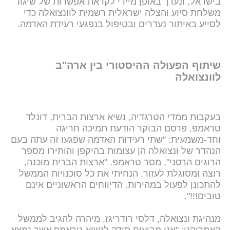
בישראל, ונערך באופן מיידי לקראת אפשרות של שיגור
משלחת סיוע והצלה ישראלית רשמית לוונצואלה כדי
לסייע באיתור נעדרים ובטיפול בנפגעי רעידת האדמה.
שיתוף הפעולה ההיסטורי בין ארה"ב
לוונצואלה
בעקבות ממדי הטרגדיה, נשיא ארצות הברית, דונלד
טראמפ, פרסם הבוקר הודעת תמיכה חריגה
וחד-משמעית: "שתי רעידות האדמה שפגעו זה עתה בעם
הנהדר של ונצואלה הן עצומות בהיקפן והותירו מספר
הרוגים הרסני", מסר טראמפ. "ארצות הברית מוכנה,
רוצה ומסוגלת לעזור. הנחיתי את כל סוכנויות הממשל
להתכונן לפעול במהירות. הדיווחים הראשוניים אינם
טובים!!!".
מנהיגת ונצואלה, דלסי רודריגז, מיהרה להגיב לממשל
האמריקני: "אנו מביעים תודה לנשיא טראמפ אשר נמצא