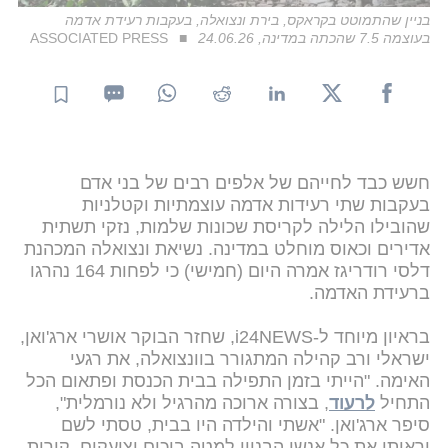
בניין שהתמוטט בקראקס, בירת ונצואלה, בעקבות רעידת אדמה
בעוצמה 7.5 שהכתה במדינה, 24.06.26
ASSOCIATED PRESS
חשש כבד לחייהם של אלפים רבים של בני אדם
בעקבות שתי רעידות אדמה עוצמתיות וקטלניות
שהובילו הלילה לקריסת שכונות שלמות, נזקי תשתית
אדירים וכאוס מוחלט במדינה. נשיאת ונצואלה המכהנת
דלסי רודריגז אמרה היום (חמישי) כי לפחות 164 נהרגו
ברעידת האדמה.
בראיון מיוחד ל-i24NEWS, שחזר הבוקר אושרי ארג'ואן,
ישראלי ורב קהילה המתגורר בוונצואלה, את רגעי
האימה. "הייתי בזמן התפילה בבית הכנסת ופתאום הכל
התחיל
לרעוד
, בצורה ארוכה מהרגיל ולא נורמלית",
סיפר ארג'ואן. "אשתי והילדה היו בבית, טסתי לשם
וראיתי את כל אנשי הבניין למטה בוכים וצועקים. קירות