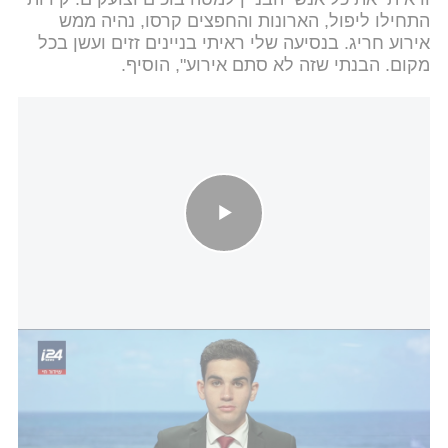
התחילו ליפול, הארונות והחפצים קרסו, נהיה ממש
אירוע חריג. בנסיעה שלי ראיתי בניינים זזים ועשן בכל
מקום. הבנתי שזה לא סתם אירוע", הוסיף.
תושב ישראלי בוונצואלה משחזר: הכל התחיל לזוז בצורה לא נורמלית -
הבנתי שיש פה משהו חריג
ארג'ואן הסביר כי הפגיעה הקשה ביותר התרחשה באזורי
העוני: "בוונצואלה יש את השכבה הפחות חזקה,
שהבתים שלהם בנויים בצורה לא חוקית והרבה פחות