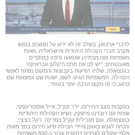
מוגנים – והם נפגעו בצורה קשה מאוד. הבניינים
המודרניים יותר הצליחו לשרוד איכשהו".
>>> הצטרפו לערוץ הווטסאפ החדש של i24NEWS
<<<
לדברי ארג'ואן, בשלב זה לא ידוע על נפגעים בנפש
מקרב חברי הקהילה היהודית והישראלית. מאות
משפחות פונו מבתיהן שנפגעו ורוכזו במוקדים
מאובטחים: "יש לנו את מרכז ה'קלוב עבראיקה'
בוונצואלה. שלחו הודעות בקבוצות והמקום נפתח לאנשי
הקהילה. המשפחות הגיעו לשם, ישנות שם ונמצאות שם
כרגע, כי זה מקום הרבה יותר בטוח".
בעקבות מצב החירום, יו"ר קק"ל, אייל אוסטרינסקי,
שוחח עם רוברטו מישקין, נשיא הקהילות היהודיות
בוונצואלה, ועם מנכ"לית קק"ל במדינה, רקל בצ'צ'י,
והנחה לגבש באופן מיידי חבילת סיוע חירום בסך מאות
אלפי שקלים לצרכים דחופים עבור כ-500 משפחות