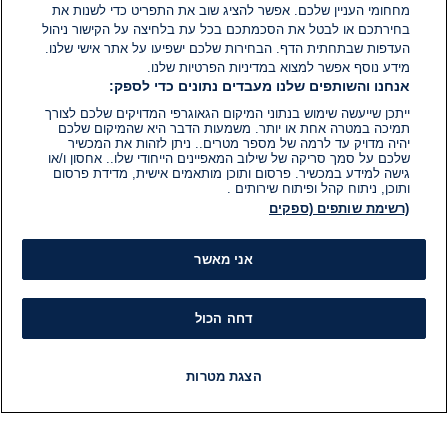
מחחומי העניין שלכם. אפשר להציג שוב את התפריט כדי לשנות את
בחירתכם או לבטל את הסכמתכם בכל עת בלחיצה על הקישור ניהול
העדפות שבתחתית הדף. הבחירות שלכם ישפיעו על אתר אישי שלנו.
מידע נוסף אפשר למצוא במדיניות הפרטיות שלנו.
אנחנו והשותפים שלנו מעבדים נתונים כדי לספק:
ייתכן שייעשה שימוש בנתוני המיקום הגאוגרפי המדויקים שלכם לצורך
תמיכה במטרה אחת או יותר. משמעות הדבר היא שהמיקום שלכם
יהיה מדויק עד לרמה של מספר מטרים.. ניתן לזהות את המכשיר
שלכם על סמך סריקה של שילוב המאפיינים הייחודי שלו.. אחסון ו/או
גישה למידע במכשיר. פרסום ותוכן מותאמים אישית, מדידת פרסום
ותוכן, ניתוח קהל ופיתוח שירותים .
(רשימת שותפים (ספקים
אני מאשר
דחה הכול
הצגת מטרות
חדשות
פיד חדשות
LIVE
רדיו
תוכניות