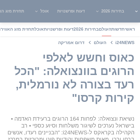
בחירות 2026
דעות ופרשנויות
אוכל
תחזית מזג האו
ראשי
חדשות
העולם
בחירות 2026
דעות ופרשנויות
אוכל
תחזית מזג האוויר
מ
i24NEWS
העולם
דרום אמריקה
כאוס וחשש לאלפי
הרוגים בוונצואלה: "הכל
רעד בצורה לא נורמלית,
קירות קרסו"
נשיאת ונצואלה: לפחות 164 הרוגים ברעידת האדמה •
בישראל נערכים לשיגור משלחות וסיוע כספי • רב
הקהילה בקראקס ל-i24NEWS: "הבניינים רעדו, אנשים
ברחו ובכו. מאות משפחות יהודיות פונו ומרוכזות במרכז