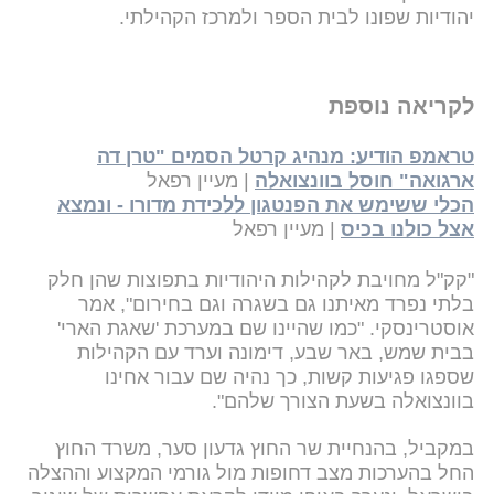
יהודיות שפונו לבית הספר ולמרכז הקהילתי.
לקריאה נוספת
טראמפ הודיע: מנהיג קרטל הסמים "טרן דה
ארגואה" חוסל בוונצואלה
| מעיין רפאל
הכלי ששימש את הפנטגון ללכידת מדורו - ונמצא
אצל כולנו בכיס
| מעיין רפאל
"קק"ל מחויבת לקהילות היהודיות בתפוצות שהן חלק
בלתי נפרד מאיתנו גם בשגרה וגם בחירום", אמר
אוסטרינסקי. "כמו שהיינו שם במערכת 'שאגת הארי'
בבית שמש, באר שבע, דימונה וערד עם הקהילות
שספגו פגיעות קשות, כך נהיה שם עבור אחינו
בוונצואלה בשעת הצורך שלהם".
במקביל, בהנחיית שר החוץ גדעון סער, משרד החוץ
החל בהערכות מצב דחופות מול גורמי המקצוע וההצלה