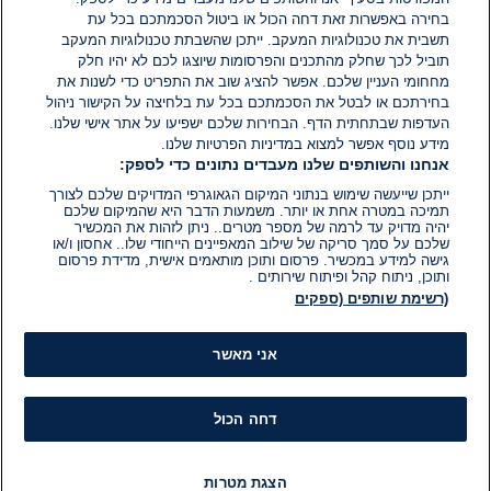
בחירה באפשרות זאת דחה הכול או ביטול הסכמתכם בכל עת
הוסף תגובה
תשבית את טכנולוגיות המעקב. ייתכן שהשבתת טכנולוגיות המעקב
תוביל לכך שחלק מהתכנים והפרסומות שיוצגו לכם לא יהיו חלק
מחחומי העניין שלכם. אפשר להציג שוב את התפריט כדי לשנות את
בחירתכם או לבטל את הסכמתכם בכל עת בלחיצה על הקישור ניהול
העדפות שבתחתית הדף. הבחירות שלכם ישפיעו על אתר אישי שלנו.
מידע נוסף אפשר למצוא במדיניות הפרטיות שלנו.
אנחנו והשותפים שלנו מעבדים נתונים כדי לספק:
ייתכן שייעשה שימוש בנתוני המיקום הגאוגרפי המדויקים שלכם לצורך
תמיכה במטרה אחת או יותר. משמעות הדבר היא שהמיקום שלכם
יהיה מדויק עד לרמה של מספר מטרים.. ניתן לזהות את המכשיר
שלכם על סמך סריקה של שילוב המאפיינים הייחודי שלו.. אחסון ו/או
גישה למידע במכשיר. פרסום ותוכן מותאמים אישית, מדידת פרסום
ותוכן, ניתוח קהל ופיתוח שירותים .
(רשימת שותפים (ספקים
אני מאשר
דחה הכול
הצגת מטרות