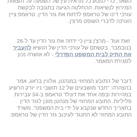
השאר, כדי למנוע כל מראית עין של השפעה על תוצאות
המירוץ לנשיאות. ההחלטה הגיעה בתגובה לבקשת
עורכי דינו של טראמפ לדחות את גזר הדין. טראמפ ציין
הערכה לדברי השופט מרצ'ן.
זאת ועוד - מרצ'ן ציין כי ידחה את גזר הדין עד ל-26
בנובמבר. בקשתם של עורכי הדין של הנשיא
להעביר
את התיק לבית המשפט הפדרלי
- לא אושרה נכון
לסגירת המאמר.
דובר של התובע המחוזי במנהטן, אלווין בראג, אמר
בהצהרה: "חבר מושבעים של 12 תושבי ניו יורק הרשיע
במהירות ובפה אחד את דונלד טראמפ ב-34 עבירות
פליליות. התובע המחוזי של מנהטן מוכן לגזר הדין
בתאריך החדש שנקבע על ידי בית המשפט". משרד
התובע המחוזי לא התנגד לעיכוב גזר הדין של טראמפ.