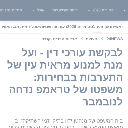
בחירות 2026
דעות ופרשנויות
אוכל
תחזית מזג האו
ראשי
חדשות
העולם
בחירות 2026
דעות ופרשנויות
אוכל
תחזית מזג האוויר
מ
i24NEWS
העולם
ארצות הברית וקנדה
לבקשת עורכי דין - ועל
מנת למנוע מראית עין של
התערבות בבחירות:
משפטו של טראמפ נדחה
לנובמבר
בית המשפט של מנהטן ידון בתיק "דמי השתיקה", בו
מואשם הנשיא לשעבר במספר סעיפים הקשורים לזיוף