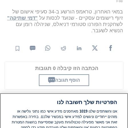
File
במאי האחרון, טראמפ הורשע ב-34 סעיפי אישום של
זיוף רישומים עסקיים - שנועד לכסות על
"דמי שתיקה"
לשחקנית הפורנו סטורמי דניאלס, שניהלה רומן עם
הנשיא לשעבר.
הכתבה הזו קיבלה 0 תגובות
הוסף תגובה
הפרטיות שלך חשובה לנו
תגובות
אנו והשותפים שלנו
1019
מאחסנים מידע אישי כמו נתוני גלישה או
מזהים ייחודיים וניגשים למידע אישי במכשיר שלכם. בחירה באפשרות
אין עדיין תגובות. היה הראשון להגיב
זאת אני מאשר מפעילה טכנולוגיות מעקב שמסייעות בהשגת המטרות
המפורטות בסעיף 'אנו והשותפים שלנו מעבדים מידע כדי לספק.