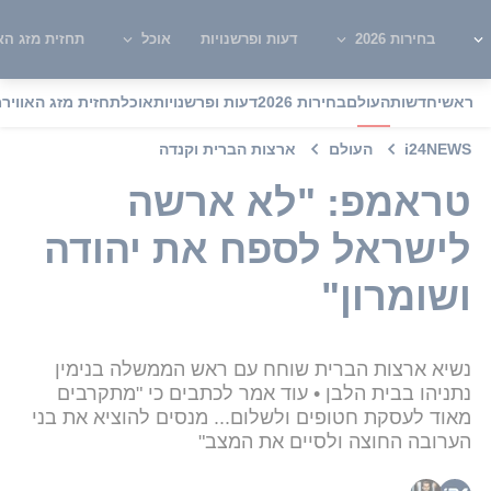
בחירות 2026
דעות ופרשנויות
אוכל
תחזית מזג האו
ראשי
חדשות
העולם
בחירות 2026
דעות ופרשנויות
אוכל
תחזית מזג האוויר
מ
i24NEWS
העולם
ארצות הברית וקנדה
טראמפ: "לא ארשה
לישראל לספח את יהודה
ושומרון"
נשיא ארצות הברית שוחח עם ראש הממשלה בנימין
נתניהו בבית הלבן • עוד אמר לכתבים כי "מתקרבים
מאוד לעסקת חטופים ולשלום... מנסים להוציא את בני
הערובה החוצה ולסיים את המצב"