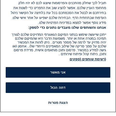
תוביל לכך שחלק מהתכנים והפרסומות שיוצגו לכם לא יהיו חלק
מחחומי העניין שלכם. אפשר להציג שוב את התפריט כדי לשנות את
בחירתכם או לבטל את הסכמתכם בכל עת בלחיצה על הקישור ניהול
העדפות שבתחתית הדף. הבחירות שלכם ישפיעו על אתר אישי שלנו.
מידע נוסף אפשר למצוא במדיניות הפרטיות שלנו.
אנחנו והשותפים שלנו מעבדים נתונים כדי לספק:
ייתכן שייעשה שימוש בנתוני המיקום הגאוגרפי המדויקים שלכם לצורך
תמיכה במטרה אחת או יותר. משמעות הדבר היא שהמיקום שלכם
יהיה מדויק עד לרמה של מספר מטרים.. ניתן לזהות את המכשיר
שלכם על סמך סריקה של שילוב המאפיינים הייחודי שלו.. אחסון ו/או
גישה למידע במכשיר. פרסום ותוכן מותאמים אישית, מדידת פרסום
ותוכן, ניתוח קהל ופיתוח שירותים .
(רשימת שותפים (ספקים
אני מאשר
דחה הכול
הצגת מטרות
חדשות
פיד חדשות
LIVE
רדיו
תוכניות