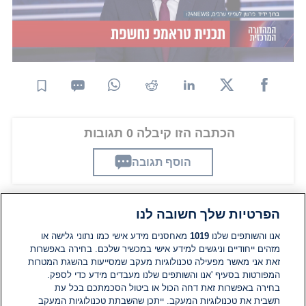
שהם עשו, הכלכלה שלהם במצב רע מאוד וזה גם רע
מאוד למוניטין של רוסיה. הם זכו במעט מאוד שטח,
באיזורים מסוימים הם גם הפסידו שטח".
הכתבה הזו קיבלה 0 תגובות
הוסף תגובה
הפרטיות שלך חשובה לנו
תגובות
אנו והשותפים שלנו
1019
מאחסנים מידע אישי כמו נתוני גלישה או
מזהים ייחודיים וניגשים למידע אישי במכשיר שלכם. בחירה באפשרות
זאת אני מאשר מפעילה טכנולוגיות מעקב שמסייעות בהשגת המטרות
אין עדיין תגובות. היה הראשון להגיב
המפורטות בסעיף 'אנו והשותפים שלנו מעבדים מידע כדי לספק.
בחירה באפשרות זאת דחה הכול או ביטול הסכמתכם בכל עת
הוסף תגובה
תשבית את טכנולוגיות המעקב. ייתכן שהשבתת טכנולוגיות המעקב