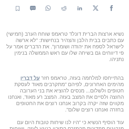
נשיא ארצות הברית דונלד טראמפ שוחח הערב (חמישי)
עם כתבים בבית הלבן והצהיר בנחישות: "לא ארשה
לישראל לספח את יהודה ושומרון". את הדברים אמר על
פי דיווחים גם בשיחה שלו עם ראש הממשלה בנימין
נתניהו.
בהתייחסו למלחמה בעזה, טראמפ חזר
על דבריו
מהימים האחרונים, לפיהם "מתקרבים מאוד לעסקת
חטופים ולשלום... מנסים להוציא את בני הערובה
החוצה ולסיים את המצב בעזה. המצב רע מאוד, ואנחנו
מקווים שזה יקרה בקרוב אנחנו רוצים את החטופים
בחזרה ואנחנו רוצים שלום".
עוד הוסיף הנשיא כי "היו לנו שיחות טובות היום עם
מנהיגים ממדינות מהמזרח התיכון בנוגע לעזה, ושיחות