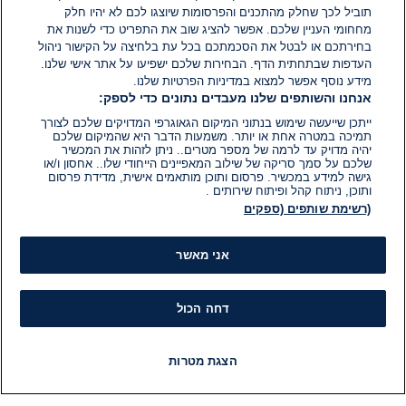
תוביל לכך שחלק מהתכנים והפרסומות שיוצגו לכם לא יהיו חלק
מחחומי העניין שלכם. אפשר להציג שוב את התפריט כדי לשנות את
בחירתכם או לבטל את הסכמתכם בכל עת בלחיצה על הקישור ניהול
העדפות שבתחתית הדף. הבחירות שלכם ישפיעו על אתר אישי שלנו.
מידע נוסף אפשר למצוא במדיניות הפרטיות שלנו.
אנחנו והשותפים שלנו מעבדים נתונים כדי לספק:
ייתכן שייעשה שימוש בנתוני המיקום הגאוגרפי המדויקים שלכם לצורך
תמיכה במטרה אחת או יותר. משמעות הדבר היא שהמיקום שלכם
יהיה מדויק עד לרמה של מספר מטרים.. ניתן לזהות את המכשיר
שלכם על סמך סריקה של שילוב המאפיינים הייחודי שלו.. אחסון ו/או
גישה למידע במכשיר. פרסום ותוכן מותאמים אישית, מדידת פרסום
ותוכן, ניתוח קהל ופיתוח שירותים .
(רשימת שותפים (ספקים
אני מאשר
דחה הכול
הצגת מטרות
חדשות
פיד חדשות
LIVE
רדיו
תוכניות