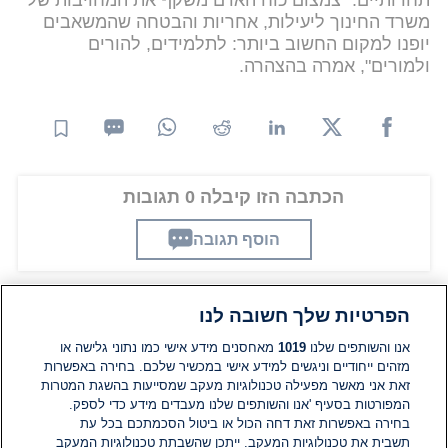
תחרותיים. "צמצום כוח האדם משקף את המחויבות של
משרד החינוך ליעילות, אחריות והבטחה שהמשאבים
יופנו למקום החשוב ביותר: לתלמידים, להורים
ולמורים", אמרה בהצהרה.
הכתבה הזו קיבלה 0 תגובות
הוסף תגובה
הפרטיות שלך חשובה לנו
תגובות
אנו והשותפים שלנו
1019
מאחסנים מידע אישי כמו נתוני גלישה או
מזהים ייחודיים וניגשים למידע אישי במכשיר שלכם. בחירה באפשרות
זאת אני מאשר מפעילה טכנולוגיות מעקב שמסייעות בהשגת המטרות
אין עדיין תגובות. היה הראשון להגיב
המפורטות בסעיף 'אנו והשותפים שלנו מעבדים מידע כדי לספק.
בחירה באפשרות זאת דחה הכול או ביטול הסכמתכם בכל עת
הוסף תגובה
תשבית את טכנולוגיות המעקב. ייתכן שהשבתת טכנולוגיות המעקב