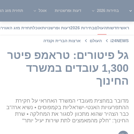
בחירות 2026
דעות ופרשנויות
אוכל
תחזית מזג האו
ראשי
חדשות
העולם
בחירות 2026
דעות ופרשנויות
אוכל
תחזית מזג האוויר
מ
i24NEWS
העולם
ארצות הברית וקנדה
גל פיטורים: טראמפ פיטר
1,300 עובדים במשרד
החינוך
מדובר במחצית מעובדי המשרד האחראי על חקירת
ההתפרעויות האנטי-ישראליות בקמפוסים • נשיא ארה"ב
כבר הצהיר שהוא מתכוון לסגור את המחלקה • שרת
החינוך: "חלק מהמאמצים לתת שירות יעיל יותר"