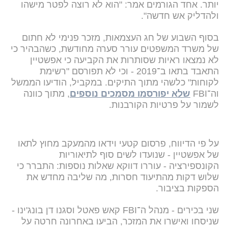
יותר. אחד הגורמים אמר: "הוא לא רוצה לפטר מישהו
ולהדליק אש חדשה".
בסוף השבוע של חג העצמאות, מזכר פנימי לא חתום
של משרד המשפטים עורר סערה מחודשת, כשהבהיר כי
לא נמצאו ראיות שסותרות את הקביעה כי אפשטיין
התאבד בתאו ב־2019 - וכי לא תפורסם "רשימת
לקוחות" כלשהי מתוך התיקים. במקביל, הודיעו הממשל
וה־FBI
שלא יפורסמו מסמכים נוספים
, מתוך כוונה
לשמור על פרטיות הקורבנות.
על פי הדיווח, פרסום קטעי וידאו מהמעקב מחוץ לתאו
של אפשטיין - שנועדו לשים סוף לתיאוריות
הקונספירציה - עוררו דווקא שאלות נוספות: התברר כי
שלוש דקות מהתיעוד חסרות, מה שליבה מחדש את
הספקות בציבור.
שני בכירים - מנהל ה־FBI קאש פאטל וסגנו דן בונג'ינו -
שניסחו ואישרו את המזכר, הביעו באחרונה חרטה על