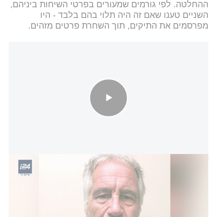
ההחלטה. לפי גורמים שמעורים בפרטי השיחות ביניהם,
השניים טענו שאם זה היה תלוי בהם בלבד - היו
מפרסמים את התיקים, תוך השחרת פרטים מזהים.
"אפשטיין סוכן מוסד": הטירוף בימין האמריקני שקורע את ממשל
טראמפ, וההאשמות נגד ישראל
על פי הדיווח, טראמפ מקיים שיחות תכופות עם פאם
בונדי ויועציו הבכירים, שמנסים לנהל את המשבר
התקשורתי - אך בניגוד לשערוריות קודמות, נדמה כי זו