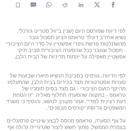
לפי דיווח שפורסם היום (שני) ב"וול סטריט ג'ורנל",
נשיא ארה"ב דונלד טראמפ הביע תסכול גובר
מהשתלטות פרשת ג'פרי אפשטיין על סדר היום הציבורי
- תסכול שגובר ככל שהסערה הציבורית סביב תיקי
אפשטיין מאפילה על יוזמות מדיניות של הבית הלבן.
לפי הדיווח, גורמים בסביבת הנשיא תיארו שבועות של
טעויות אסטרטגיות מצד בכירים בבית הלבן, שהתעלמו
מהיקף הזעם הציבורי - גם מצד בסיס תומכיו של
טראמפ - בתקווה שהסערה תחלוף מאליה. "זו הסחת
דעת רצינית למדי", אמר מקורב לנושא, והוסיף כי משרד
המשפטים וה־FBI "קורסים מבפנים".
על אף הסערה, טראמפ מהסס לבצע שינויים פרסונליים
בצמרת הממשל, מתוך חשש ליצור שערורייה גדולה אף