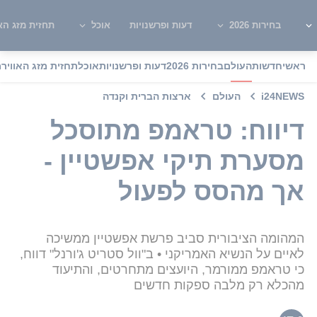
בחירות 2026
דעות ופרשנויות
אוכל
תחזית מזג האו
ראשי
חדשות
העולם
בחירות 2026
דעות ופרשנויות
אוכל
תחזית מזג האוויר
מ
i24NEWS
העולם
ארצות הברית וקנדה
דיווח: טראמפ מתוסכל
מסערת תיקי אפשטיין -
אך מהסס לפעול
המהומה הציבורית סביב פרשת אפשטיין ממשיכה
לאיים על הנשיא האמריקני • ב"וול סטריט ג'ורנל" דווח,
כי טראמפ ממורמר, היועצים מתחרטים, והתיעוד
מהכלא רק מלבה ספקות חדשים