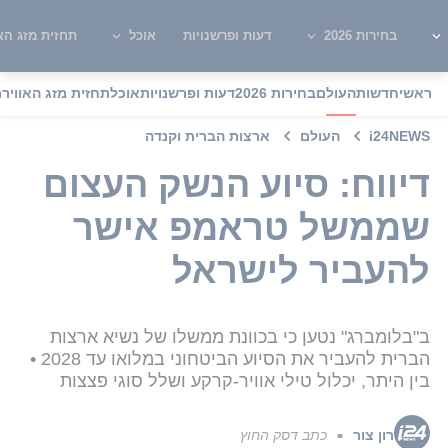
בחירות 2026
דעות ופרשנויות
אוכל
תחזית מזג האו
ראשי
חדשות
העולם
בחירות 2026
דעות ופרשנויות
אוכל
תחזית מזג האוויר
מ
i24NEWS
העולם
ארצות הברית וקנדה
דיווח: סיוע הנשק העצום
שממשל טראמפ אישר
להעביר לישראל
ב"בלומברג" נטען כי בכוונת ממשלו של נשיא ארצות
הברית להעביר את הסיוע הביטחוני במלואו עד 2028 •
בין היתר, יכלול טילי אוויר-קרקע ושלל סוגי פצצות
רון צור
כתב דסק החוץ
■