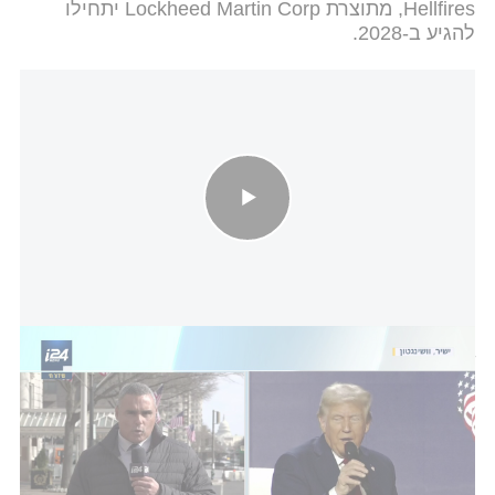
Hellfires, מתוצרת Lockheed Martin Corp יתחילו
להגיע ב-2028.
נתניהו ידע על ההצהרה? | פרטים חדשים על תכנית טראמפ - הדיווח
של גיא עזריאל
מכירת הפצצות המוצעות יהיו הן מ
המלאים הרשמיים
של ארצות הברית
והן מקבלנים פרטיים, כולל: Boeing
Co., ATK Tactical Systems Co. ויחידה של L3Harris