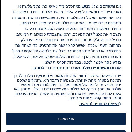
תגובות
אנו והשותפים שלנו
1019
מאחסנים מידע אישי כמו נתוני גלישה או
מזהים ייחודיים וניגשים למידע אישי במכשיר שלכם. בחירה באפשרות
זאת אני מאשר מפעילה טכנולוגיות מעקב שמסייעות בהשגת המטרות
אין עדיין תגובות. היה הראשון להגיב
המפורטות בסעיף 'אנו והשותפים שלנו מעבדים מידע כדי לספק.
בחירה באפשרות זאת דחה הכול או ביטול הסכמתכם בכל עת
הוסף תגובה
תשבית את טכנולוגיות המעקב. ייתכן שהשבתת טכנולוגיות המעקב
תוביל לכך שחלק מהתכנים והפרסומות שיוצגו לכם לא יהיו חלק
מחחומי העניין שלכם. אפשר להציג שוב את התפריט כדי לשנות את
בחירתכם או לבטל את הסכמתכם בכל עת בלחיצה על הקישור ניהול
העדפות שבתחתית הדף. הבחירות שלכם ישפיעו על אתר אישי שלנו.
מידע נוסף אפשר למצוא במדיניות הפרטיות שלנו.
אנחנו והשותפים שלנו מעבדים נתונים כדי לספק:
ייתכן שייעשה שימוש בנתוני המיקום הגאוגרפי המדויקים שלכם לצורך
תמיכה במטרה אחת או יותר. משמעות הדבר היא שהמיקום שלכם
יהיה מדויק עד לרמה של מספר מטרים.. ניתן לזהות את המכשיר
שלכם על סמך סריקה של שילוב המאפיינים הייחודי שלו.. אחסון ו/או
גישה למידע במכשיר. פרסום ותוכן מותאמים אישית, מדידת פרסום
ותוכן, ניתוח קהל ופיתוח שירותים .
(רשימת שותפים (ספקים
אני מאשר