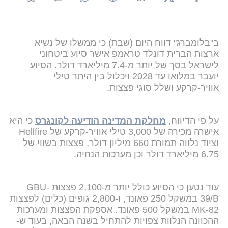
ב"בלומברג" דווח היום (שבת) כי ממשלו של נשיא
ארצות הברית דונלד טראמפ אישר סיוע ביטחוני
לישראל בסך של יותר מ-7.4 מיליארד דולר. הסיוע
יועבר במלואו עד 2028 ויכלול בין היתר טילי
אוויר-קרקע ושלל סוגי פצצות.
על פי הדיווח,
מחלקת המדינה הודיעה לקונגרס
כי היא
אישרה מכירה של 3,000 טילי אוויר-קרקע של Hellfire
וציוד נלווה תמורת 660 מיליון דולר, פצצות בשווי של
6.75 מיליארד דולר וכן מערכות הנחיה.
עוד נטען כי הסיוע כולל יותר מ-2,100 פצצות GBU-
39/B במשקל 250 פאונד, ו-2,800 גופים (כלים) לפצצות
MK-82 במשקל 500 פאונד. אספקת הפצצות ומערכות
ההכוונה הנלוות צפויות להתחיל בשנה הבאה, בעוד ש-